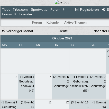
Tippen4You.com - Sportwetten Forum
Registrieren
E
Forum
Kalender
Forum
Kalender
Aktive Themen
Vorheriger Monat
Heute
Nächster
Oktober 2023
Mo
Di
Mi
Do
Fr
Sa
(
G
2
(1 Events)
3
4
(2 Events)
5
(1 Events)
6
(2 Events)
7
Geburtstag:
2
Geburtstag:
2
andaka81
Geburtstage
bscmolle1892
Geburtstage
(42)
(53)
(1 Events)
9
(1 Events)
11
12
(3 Events)
13
(1 Events)
Geburtstag:
10
3
14