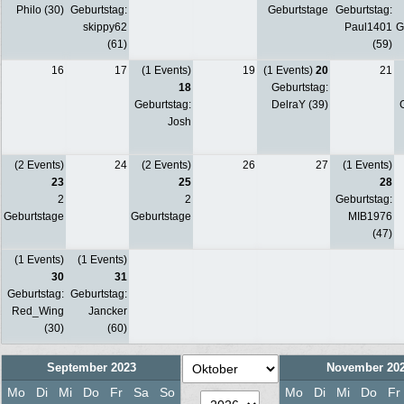
Philo (30)
Geburtstag:
Geburtstage
Geburtstag:
skippy62
Paul1401
G
(61)
(59)
16
17
(1 Events)
19
(1 Events)
20
21
18
Geburtstag:
Geburtstag:
DelraY (39)
G
Josh
(2 Events)
24
(2 Events)
26
27
(1 Events)
23
25
28
2
2
Geburtstag:
Geburtstage
Geburtstage
MIB1976
(47)
(1 Events)
(1 Events)
30
31
Geburtstag:
Geburtstag:
Red_Wing
Jancker
(30)
(60)
September 2023
November 20
Mo
Di
Mi
Do
Fr
Sa
So
Mo
Di
Mi
Do
Fr