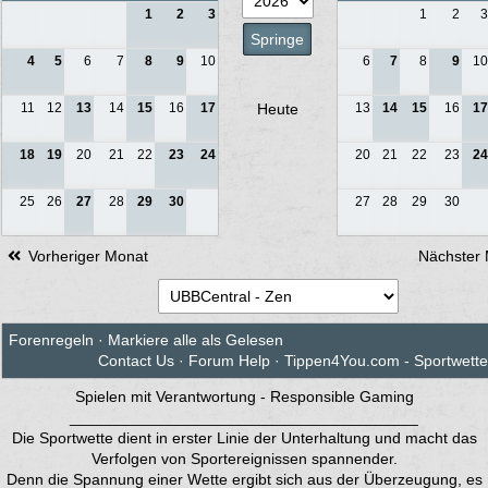
1
2
3
1
2
3
4
5
6
7
8
9
10
6
7
8
9
10
11
12
13
14
15
16
17
Heute
13
14
15
16
17
18
19
20
21
22
23
24
20
21
22
23
24
25
26
27
28
29
30
27
28
29
30
Vorheriger Monat
Nächster
Forenregeln
·
Markiere alle als Gelesen
Contact Us
·
Forum Help
·
Tippen4You.com - Sportwett
Spielen mit Verantwortung - Responsible Gaming
________________________________________
Die Sportwette dient in erster Linie der Unterhaltung und macht das
Verfolgen von Sportereignissen spannender.
Denn die Spannung einer Wette ergibt sich aus der Überzeugung, es