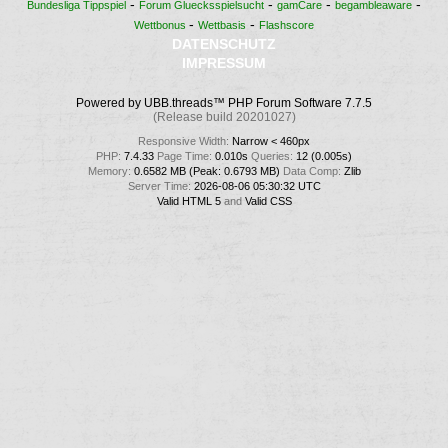
-
-
-
-
Bundesliga Tippspiel
Forum Gluecksspielsucht
gamCare
begambleaware
-
-
Wettbonus
Wettbasis
Flashscore
DATENSCHUTZ
IMPRESSUM
Powered by UBB.threads™ PHP Forum Software 7.7.5
(Release build 20201027)
Responsive Width:
PHP:
7.4.33
Page Time:
0.010s
Queries:
12 (0.005s)
Memory:
0.6582 MB (Peak: 0.6793 MB)
Data Comp:
Zlib
Server Time:
2026-08-06 05:30:32 UTC
Valid HTML 5
and
Valid CSS