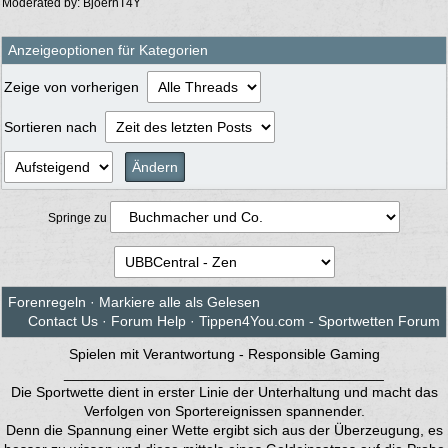
Moderated by:
BjoernT4Y
Anzeigeoptionen für Kategorien
Zeige von vorherigen
Sortieren nach
Springe zu
Forenregeln
·
Markiere alle als Gelesen
Contact Us
·
Forum Help
·
Tippen4You.com - Sportwetten Forum
Spielen mit Verantwortung - Responsible Gaming
________________________________________
Die Sportwette dient in erster Linie der Unterhaltung und macht das
Verfolgen von Sportereignissen spannender.
Denn die Spannung einer Wette ergibt sich aus der Überzeugung, es