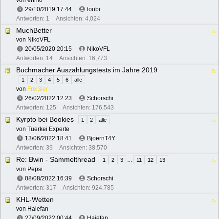
von
ennio
29/10/2019
17:44
toubi
Antworten: 1
Ansichten: 4,024
MuchBetter
von
NikoVFL
20/05/2020
20:15
NikoVFL
Antworten: 14
Ansichten: 16,773
Buchmacher Auszahlungstests im Jahre 2019
1
2
3
4
5
6
alle
von
Frei3ier
26/02/2022
12:23
Schorschi
Antworten: 125
Ansichten: 176,543
Kyrpto bei Bookies
1
2
alle
von
Tuerkei Experte
13/06/2022
18:41
BjoernT4Y
Antworten: 39
Ansichten: 38,570
Re: Bwin - Sammelthread
1
2
3
…
11
12
13
von
Pepsi
08/08/2022
16:39
Schorschi
Antworten: 317
Ansichten: 924,785
KHL-Wetten
von
Haiefan
27/09/2022
00:44
Haiefan