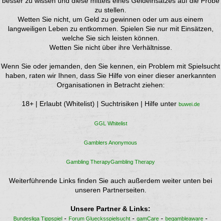
besser zu wissen und diese mittels eines Geldeinsatzes auf die Probe
zu stellen.
Wetten Sie nicht, um Geld zu gewinnen oder um aus einem
langweiligen Leben zu entkommen. Spielen Sie nur mit Einsätzen,
welche Sie sich leisten können.
Wetten Sie nicht über ihre Verhältnisse.
Wenn Sie oder jemanden, den Sie kennen, ein Problem mit Spielsucht
haben, raten wir Ihnen, dass Sie Hilfe von einer dieser anerkannten
Organisationen in Betracht ziehen:
18+ | Erlaubt (Whitelist) | Suchtrisiken | Hilfe unter
buwei.de
GGL Whitelist
Gamblers Anonymous
Gambling TherapyGambling Therapy
Weiterführende Links finden Sie auch außerdem weiter unten bei
unseren Partnerseiten.
Unsere Partner & Links:
-
-
-
-
Bundesliga Tippspiel
Forum Gluecksspielsucht
gamCare
begambleaware