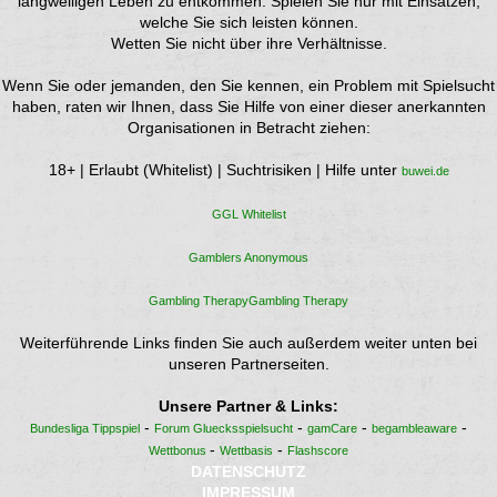
langweiligen Leben zu entkommen. Spielen Sie nur mit Einsätzen,
welche Sie sich leisten können.
Wetten Sie nicht über ihre Verhältnisse.
Wenn Sie oder jemanden, den Sie kennen, ein Problem mit Spielsucht
haben, raten wir Ihnen, dass Sie Hilfe von einer dieser anerkannten
Organisationen in Betracht ziehen:
18+ | Erlaubt (Whitelist) | Suchtrisiken | Hilfe unter
buwei.de
GGL Whitelist
Gamblers Anonymous
Gambling TherapyGambling Therapy
Weiterführende Links finden Sie auch außerdem weiter unten bei
unseren Partnerseiten.
Unsere Partner & Links:
-
-
-
-
Bundesliga Tippspiel
Forum Gluecksspielsucht
gamCare
begambleaware
-
-
Wettbonus
Wettbasis
Flashscore
DATENSCHUTZ
IMPRESSUM