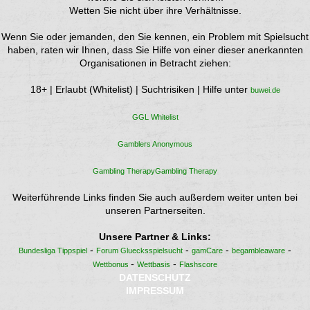
Wetten Sie nicht über ihre Verhältnisse.
Wenn Sie oder jemanden, den Sie kennen, ein Problem mit Spielsucht
haben, raten wir Ihnen, dass Sie Hilfe von einer dieser anerkannten
Organisationen in Betracht ziehen:
18+ | Erlaubt (Whitelist) | Suchtrisiken | Hilfe unter
buwei.de
GGL Whitelist
Gamblers Anonymous
Gambling TherapyGambling Therapy
Weiterführende Links finden Sie auch außerdem weiter unten bei
unseren Partnerseiten.
Unsere Partner & Links:
-
-
-
-
Bundesliga Tippspiel
Forum Gluecksspielsucht
gamCare
begambleaware
-
-
Wettbonus
Wettbasis
Flashscore
DATENSCHUTZ
IMPRESSUM