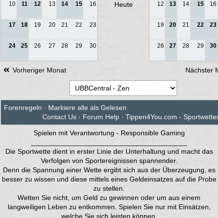
10
11
12
13
14
15
16
Heute
12
13
14
15
16
17
18
19
20
21
22
23
19
20
21
22
23
24
25
26
27
28
29
30
26
27
28
29
30
Vorheriger Monat
Nächster 
Forenregeln
·
Markiere alle als Gelesen
Contact Us
·
Forum Help
·
Tippen4You.com - Sportwett
Spielen mit Verantwortung - Responsible Gaming
________________________________________
Die Sportwette dient in erster Linie der Unterhaltung und macht das
Verfolgen von Sportereignissen spannender.
Denn die Spannung einer Wette ergibt sich aus der Überzeugung, es
besser zu wissen und diese mittels eines Geldeinsatzes auf die Probe
zu stellen.
Wetten Sie nicht, um Geld zu gewinnen oder um aus einem
langweiligen Leben zu entkommen. Spielen Sie nur mit Einsätzen,
welche Sie sich leisten können.