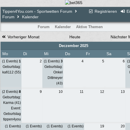
Tippen4You.com - Sportwetten Forum
Registrieren
Ei
Forum
Kalender
Forum
Kalender
Aktive Themen
Vorheriger Monat
Heute
Nächster 
Deczember 2025
Mo
Di
Mi
Do
Fr
Sa
S
(1 Events)
1
2
(1 Events)
3
4
5
6
(
Geburtstag:
Geburtstag:
G
kafi112 (55)
Onkel
Dittmeyer
(43)
(2 Events)
8
9
10
11
12
13
Geburtstag:
Karma (41)
Event:
Geburtstag
tippen4you
(1 Events)
(1 Events)
(1 Events)
(1 Events)
19
20