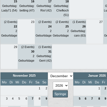
15
16
17
18
Geburtstag:
Geburtstag:
Geburtstag:
Geburtstag:
G
Lady71 (54)
betting (47)
Rio! (42)
Chefkoch
Lu
(51)
(2 Events)
23
(2 Events)
(2 Events)
(1 Events)
27
22
24
25
26
2
2
2
Geburtstag:
Geburtstage
Geburtstage
Geburtstage
caro (63)
G
29
(2 Events)
(1 Events)
30
31
2
Geburtstag:
Geburtstage
Gerri (42)
November 2025
Januar 2026
Mo
Di
Mi
Do
Fr
Sa
So
Mo
Di
Mi
Do
Fr
1
2
1
2
3
4
5
6
7
8
9
5
6
7
8
9