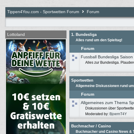
BjoernT4Y
:
Tippen4You.com - Sportwetten Forum
Forum
toubi
:
Lottoland
Wizard
:
1. Bundesliga
Alles rund um den Spieltag!
toubi
:
Forum
toubi
:
Fussball Bundesliga Saison
Alles zur Bundesliga. Plaude
Bamm Bamm
:
Sportwetten
Allgemeine Diskussionen rund ums
toubi
:
Forum
Allgemeines zum Thema Sp
Diskussionen über Sportwetten j
Moderated by:
BjoernT4Y
Bamm Bamm
:
Buchmacher / Casino
toubi
:
Buchmacher und Casino News & Tes