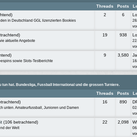
Threads
Posts
Le
chtend)
2
6
Lo
zu den in Deutschland GGL lizenzierten Bookies
28
vo
trachtend)
19
938
Lo
wie aktuelle Angebote
22
vo
htend)
9
3,580
espins sowie Slots-Testberichte
18
vo
tun hat. Bundesliga, Fussball International und die grossen Turniere.
Threads
Posts
Le
etrachtend)
16
890
DF
ach unten. Amateurfussball, Junioren und Damen
02
vo
t
(106 betrachtend)
22
2,098
W
und der Welt
08
vo