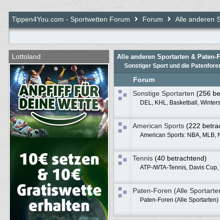
BjoernT4Y
:
Tippen4You.com - Sportwetten Forum
Forum
Alle anderen 
toubi
:
Lottoland
Wizard
:
Alle anderen Sportarten & Paten-
Sonstiger Sport und die Patenfore
toubi
:
Forum
toubi
:
Sonstige Sportarten
(256 be
DEL, KHL, Basketball, Winters
Bamm Bamm
:
American Sports
(222 betra
American Sports: NBA, MLB,
toubi
:
Tennis
(40 betrachtend)
ATP-/WTA-Tennis, Davis Cup,
Bamm Bamm
:
Paten-Foren (Alle Sportarte
Paten-Foren (Alle Sportarten)
toubi
: