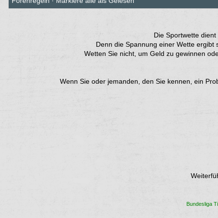
Forenregeln
·
Markiere alle als Gelesen
Die Sportwette dient
Denn die Spannung einer Wette ergibt s
Wetten Sie nicht, um Geld zu gewinnen ode
Wenn Sie oder jemanden, den Sie kennen, ein Proble
Weiterfü
Bundesliga Ti