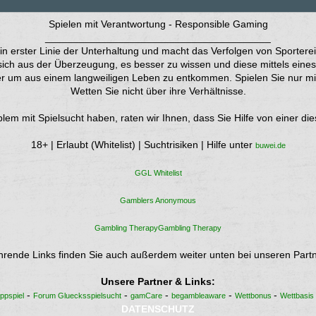
Spielen mit Verantwortung - Responsible Gaming
________________________________________
 in erster Linie der Unterhaltung und macht das Verfolgen von Sporter
ich aus der Überzeugung, es besser zu wissen und diese mittels eines 
r um aus einem langweiligen Leben zu entkommen. Spielen Sie nur mit 
Wetten Sie nicht über ihre Verhältnisse.
m mit Spielsucht haben, raten wir Ihnen, dass Sie Hilfe von einer di
18+ | Erlaubt (Whitelist) | Suchtrisiken | Hilfe unter
buwei.de
GGL Whitelist
Gamblers Anonymous
Gambling TherapyGambling Therapy
hrende Links finden Sie auch außerdem weiter unten bei unseren Partn
Unsere Partner & Links:
-
-
-
-
-
ppspiel
Forum Gluecksspielsucht
gamCare
begambleaware
Wettbonus
Wettbasis
DATENSCHUTZ