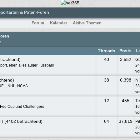
Sportarten & Paten-Foren
Forum
Kalender
Aktive Themen
Foren
n
Threads
Posts
Le
trachtend)
40
3,552
Ga
port, eben alles außer Fussball!
24
von
chtend)
38
6,398
N
 NFL, NHL, NCAA
28
vo
12
455
Te
 Fed Cup und Challengers
16
vo
n)
(4402 betrachtend)
64
37,819
Pi
28
vo