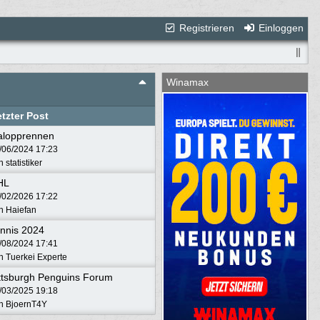
Registrieren
Einloggen
Winamax
tzter Post
lopprennen
/06/2024
17:23
 statistiker
HL
/02/2026
17:22
n Haiefan
nnis 2024
/08/2024
17:41
n Tuerkei Experte
ttsburgh Penguins Forum
/03/2025
19:18
n BjoernT4Y