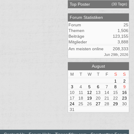
Top Poster
(30 Tage)
Forum Statistiken
Forum
25
Themen
1,506
Beiträge
123,155
Mitglieder
3,888
Am meisten online
208,333
Jun 29th, 2026
August
M
T
W
T
F
S
S
1
2
3
4
5
6
7
8
9
10
11
12
13
14
15
16
17
18
19
20
21
22
23
24
25
26
27
28
29
30
31