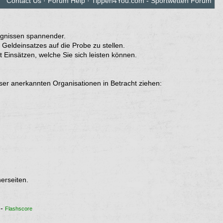
Contact Us
·
Forum Help
·
Tippen4You.com - Sportwetten Forum
eignissen spannender.
Geldeinsatzes auf die Probe zu stellen.
Einsätzen, welche Sie sich leisten können.
eser anerkannten Organisationen in Betracht ziehen:
erseiten.
-
Flashscore