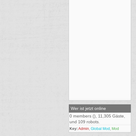
Wer ist jetzt online
0 members (), 11,305 Gäste,
und 109 robots.
Key:
Admin
,
Global Mod
,
Mod