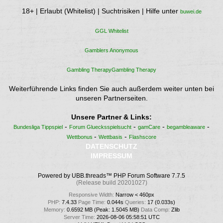
18+ | Erlaubt (Whitelist) | Suchtrisiken | Hilfe unter
buwei.de
GGL Whitelist
Gamblers Anonymous
Gambling TherapyGambling Therapy
Weiterführende Links finden Sie auch außerdem weiter unten bei
unseren Partnerseiten.
Unsere Partner & Links:
-
-
-
-
Bundesliga Tippspiel
Forum Gluecksspielsucht
gamCare
begambleaware
-
-
Wettbonus
Wettbasis
Flashscore
DATENSCHUTZ
IMPRESSUM
Powered by UBB.threads™ PHP Forum Software 7.7.5
(Release build 20201027)
Responsive Width:
PHP:
7.4.33
Page Time:
0.044s
Queries:
17 (0.033s)
Memory:
0.6592 MB (Peak: 1.5045 MB)
Data Comp:
Zlib
Server Time:
2026-08-06 05:58:51 UTC