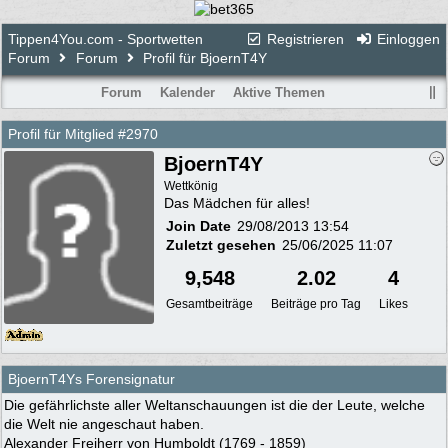
Tippen4You.com - Sportwetten
Registrieren
Einloggen
Forum
Forum
Profil für BjoernT4Y
Forum
Kalender
Aktive Themen
Profil für Mitglied #2970
BjoernT4Y
Wettkönig
Das Mädchen für alles!
Join Date
29/08/2013
13:54
Zuletzt gesehen
25/06/2025
11:07
9,548
2.02
4
Gesamtbeiträge
Beiträge pro Tag
Likes
BjoernT4Ys Forensignatur
Die gefährlichste aller Weltanschauungen ist die der Leute, welche
die Welt nie angeschaut haben.
Alexander Freiherr von Humboldt (1769 - 1859)