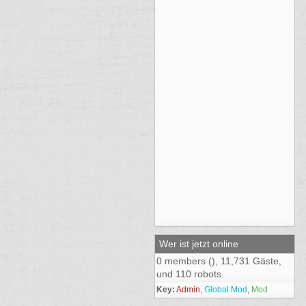
Wer ist jetzt online
0 members (), 11,731 Gäste,
und 110 robots.
Key:
Admin
,
Global Mod
,
Mod