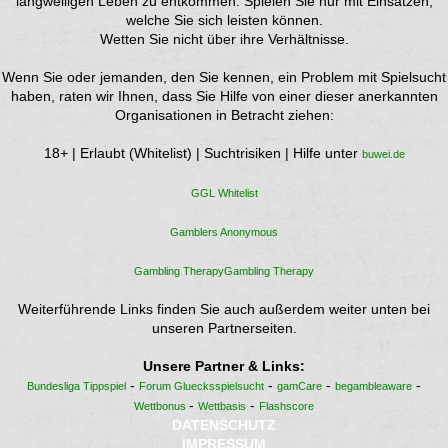
langweiligen Leben zu entkommen. Spielen Sie nur mit Einsätzen,
welche Sie sich leisten können.
Wetten Sie nicht über ihre Verhältnisse.
Wenn Sie oder jemanden, den Sie kennen, ein Problem mit Spielsucht
haben, raten wir Ihnen, dass Sie Hilfe von einer dieser anerkannten
Organisationen in Betracht ziehen:
18+ | Erlaubt (Whitelist) | Suchtrisiken | Hilfe unter
buwei.de
GGL Whitelist
Gamblers Anonymous
Gambling TherapyGambling Therapy
Weiterführende Links finden Sie auch außerdem weiter unten bei
unseren Partnerseiten.
Unsere Partner & Links:
-
-
-
-
Bundesliga Tippspiel
Forum Gluecksspielsucht
gamCare
begambleaware
-
-
Wettbonus
Wettbasis
Flashscore
DATENSCHUTZ
IMPRESSUM