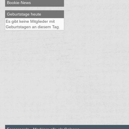
Bookie-News
Geburtstage heute
Es gibt keine Mitglieder mit
Geburtstagen an diesem Tag.