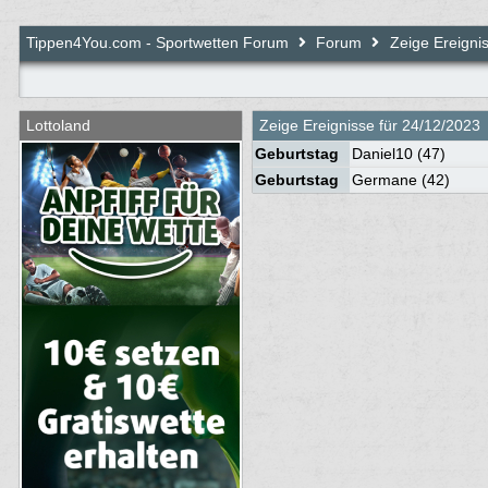
BjoernT4Y
:
Tippen4You.com - Sportwetten Forum
Forum
Zeige Ereignis
toubi
:
Lottoland
Zeige Ereignisse für
24/12/2023
Wizard
:
Geburtstag
Daniel10
(47)
toubi
:
Geburtstag
Germane
(42)
toubi
:
Bamm Bamm
:
toubi
:
Bamm Bamm
:
toubi
: