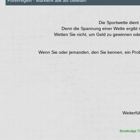
Forenregeln
·
Markiere alle als Gelesen
Die Sportwette dient
Denn die Spannung einer Wette ergibt s
Wetten Sie nicht, um Geld zu gewinnen ode
Wenn Sie oder jemanden, den Sie kennen, ein Proble
Weiterfü
Bundesliga Ti