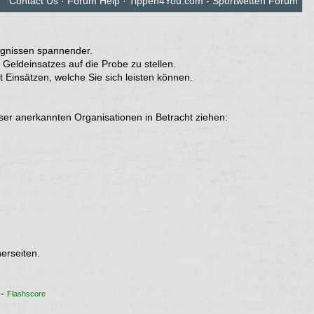
Contact Us
·
Forum Help
·
Tippen4You.com - Sportwetten Forum
eignissen spannender.
Geldeinsatzes auf die Probe zu stellen.
Einsätzen, welche Sie sich leisten können.
eser anerkannten Organisationen in Betracht ziehen:
erseiten.
-
Flashscore