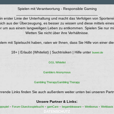
Spielen mit Verantwortung - Responsible Gaming
________________________________________
 in erster Linie der Unterhaltung und macht das Verfolgen von Sporter
ich aus der Überzeugung, es besser zu wissen und diese mittels eines 
r um aus einem langweiligen Leben zu entkommen. Spielen Sie nur mit 
Wetten Sie nicht über ihre Verhältnisse.
m mit Spielsucht haben, raten wir Ihnen, dass Sie Hilfe von einer di
18+ | Erlaubt (Whitelist) | Suchtrisiken | Hilfe unter
buwei.de
GGL Whitelist
Gamblers Anonymous
Gambling TherapyGambling Therapy
hrende Links finden Sie auch außerdem weiter unten bei unseren Partn
Unsere Partner & Links:
-
-
-
-
-
ppspiel
Forum Gluecksspielsucht
gamCare
begambleaware
Wettbonus
Wettbasis
DATENSCHUTZ