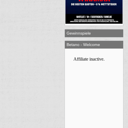
Gewinnspiele
Betano - Welcome