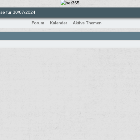
se für 30/07/2024
Forum
Kalender
Aktive Themen