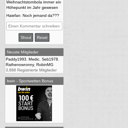
Weihnachtstombola immer ein
Höhepunkt im Jahr gewesen
Haiefan
: Noch jemand da???
Neuste Mitglieder
Paddy1993
,
Medic
,
Seb1978
,
Rathenowronny
,
RobinMG
3,888 Registrierte Mitglieder
bwin - Sportwetten Bonus