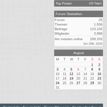
Top Poster
(30 Tage)
Forum Statistiken
Forum
25
Themen
1,506
Beiträge
123,155
Mitglieder
3,888
Am meisten online
208,333
Jun 29th, 2026
August
M
T
W
T
F
S
S
1
2
3
4
5
6
7
8
9
10
11
12
13
14
15
16
17
18
19
20
21
22
23
24
25
26
27
28
29
30
31