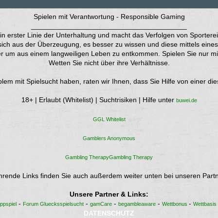
Spielen mit Verantwortung - Responsible Gaming
________________________________________
 in erster Linie der Unterhaltung und macht das Verfolgen von Sporter
ich aus der Überzeugung, es besser zu wissen und diese mittels eines 
r um aus einem langweiligen Leben zu entkommen. Spielen Sie nur mit 
Wetten Sie nicht über ihre Verhältnisse.
m mit Spielsucht haben, raten wir Ihnen, dass Sie Hilfe von einer di
18+ | Erlaubt (Whitelist) | Suchtrisiken | Hilfe unter
buwei.de
GGL Whitelist
Gamblers Anonymous
Gambling TherapyGambling Therapy
hrende Links finden Sie auch außerdem weiter unten bei unseren Partn
Unsere Partner & Links:
-
-
-
-
-
ppspiel
Forum Gluecksspielsucht
gamCare
begambleaware
Wettbonus
Wettbasis
DATENSCHUTZ