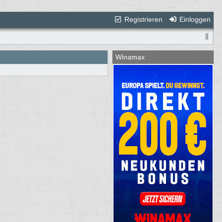
Registrieren
Einloggen
Winamax