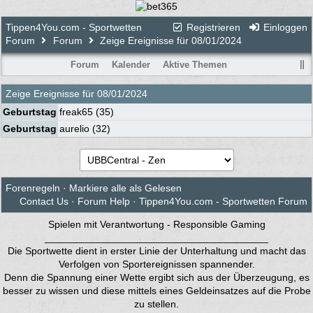
Tippen4You.com - Sportwetten
Registrieren
Einloggen
Forum
Forum
Zeige Ereignisse für 08/01/2024
Forum
Kalender
Aktive Themen
Zeige Ereignisse für
08/01/2024
Geburtstag
freak65
(35)
Geburtstag
aurelio
(32)
Forenregeln
·
Markiere alle als Gelesen
Contact Us
·
Forum Help
·
Tippen4You.com - Sportwetten Forum
Spielen mit Verantwortung - Responsible Gaming
________________________________________
Die Sportwette dient in erster Linie der Unterhaltung und macht das
Verfolgen von Sportereignissen spannender.
Denn die Spannung einer Wette ergibt sich aus der Überzeugung, es
besser zu wissen und diese mittels eines Geldeinsatzes auf die Probe
zu stellen.