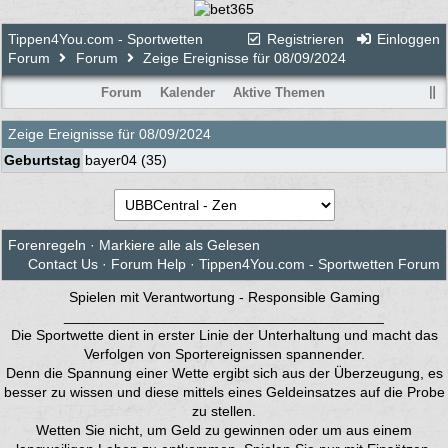
Tippen4You.com - Sportwetten
Registrieren
Einloggen
Forum
Forum
Zeige Ereignisse für 08/09/2024
Forum
Kalender
Aktive Themen
Zeige Ereignisse für
08/09/2024
Geburtstag
bayer04
(35)
Forenregeln
·
Markiere alle als Gelesen
Contact Us
·
Forum Help
·
Tippen4You.com - Sportwetten Forum
Spielen mit Verantwortung - Responsible Gaming
________________________________________
Die Sportwette dient in erster Linie der Unterhaltung und macht das
Verfolgen von Sportereignissen spannender.
Denn die Spannung einer Wette ergibt sich aus der Überzeugung, es
besser zu wissen und diese mittels eines Geldeinsatzes auf die Probe
zu stellen.
Wetten Sie nicht, um Geld zu gewinnen oder um aus einem