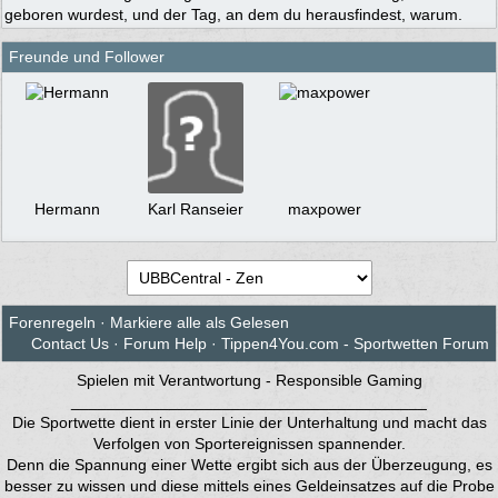
geboren wurdest, und der Tag, an dem du herausfindest, warum.
Freunde und Follower
Hermann
Karl Ranseier
maxpower
Forenregeln
·
Markiere alle als Gelesen
Contact Us
·
Forum Help
·
Tippen4You.com - Sportwetten Forum
Spielen mit Verantwortung - Responsible Gaming
________________________________________
Die Sportwette dient in erster Linie der Unterhaltung und macht das
Verfolgen von Sportereignissen spannender.
Denn die Spannung einer Wette ergibt sich aus der Überzeugung, es
besser zu wissen und diese mittels eines Geldeinsatzes auf die Probe