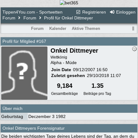
Tippen4You.com - Sportwetten
Registrieren
Einloggen
Forum
Forum
Profil für Onkel Dittmeyer
Forum
Kalender
Aktive Themen
Profil für Mitglied #167
Onkel Dittmeyer
Wettkönig
Alpha - Müde
Join Date
09/12/2007
16:50
Zuletzt gesehen
29/10/2018
11:07
9,184
1.35
Gesamtbeiträge
Beiträge pro Tag
Über mich
Geburtstag
Deczember 3 1982
Onkel Dittmeyers Forensignatur
Die beiden wichtigsten Tage deines Lebens sind der Tag, an dem du