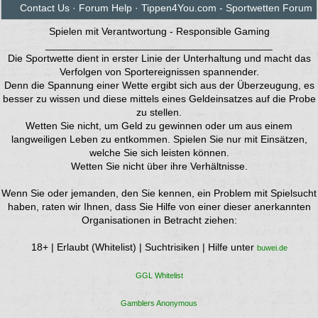
Contact Us
·
Forum Help
·
Tippen4You.com - Sportwetten Forum
Spielen mit Verantwortung - Responsible Gaming
________________________________________
Die Sportwette dient in erster Linie der Unterhaltung und macht das
Verfolgen von Sportereignissen spannender.
Denn die Spannung einer Wette ergibt sich aus der Überzeugung, es
besser zu wissen und diese mittels eines Geldeinsatzes auf die Probe
zu stellen.
Wetten Sie nicht, um Geld zu gewinnen oder um aus einem
langweiligen Leben zu entkommen. Spielen Sie nur mit Einsätzen,
welche Sie sich leisten können.
Wetten Sie nicht über ihre Verhältnisse.
Wenn Sie oder jemanden, den Sie kennen, ein Problem mit Spielsucht
haben, raten wir Ihnen, dass Sie Hilfe von einer dieser anerkannten
Organisationen in Betracht ziehen:
18+ | Erlaubt (Whitelist) | Suchtrisiken | Hilfe unter
buwei.de
GGL Whitelist
Gamblers Anonymous