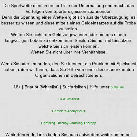
Die Sportwette dient in erster Linie der Unterhaltung und macht das
Verfolgen von Sportereignissen spannender.
Denn die Spannung einer Wette ergibt sich aus der Überzeugung, es
besser zu wissen und diese mittels eines Geldeinsatzes auf die Probe
zu stellen.
Wetten Sie nicht, um Geld zu gewinnen oder um aus einem
langweiligen Leben zu entkommen. Spielen Sie nur mit Einsätzen,
welche Sie sich leisten können.
Wetten Sie nicht über ihre Verhältnisse.
Wenn Sie oder jemanden, den Sie kennen, ein Problem mit Spielsucht
haben, raten wir Ihnen, dass Sie Hilfe von einer dieser anerkannten
Organisationen in Betracht ziehen:
18+ | Erlaubt (Whitelist) | Suchtrisiken | Hilfe unter
buwei.de
GGL Whitelist
Gamblers Anonymous
Gambling TherapyGambling Therapy
Weiterführende Links finden Sie auch außerdem weiter unten bei