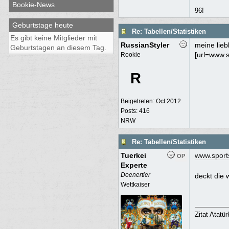
Bookie-News
96!
Geburtstage heute
Re: Tabellen/Statistiken
Es gibt keine Mitglieder mit
RussianStyler
meine lieb
Geburtstagen an diesem Tag.
[url=www.s
Rookie
R
Beigetreten:
Oct 2012
Posts: 416
NRW
Re: Tabellen/Statistiken
Tuerkei
www.sport
OP
Experte
Doenertier
deckt die 
Wettkaiser
Zitat Atatü