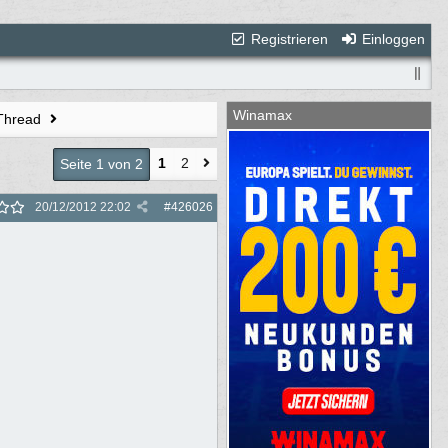
Registrieren
Einloggen
Winamax
 Thread
1
2
Seite 1 von 2
20/12/2012
22:02
#
426026