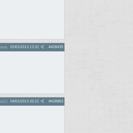
02/01/2013
13:32
#
428435
perte
04/01/2013
20:22
#
428963
lla23