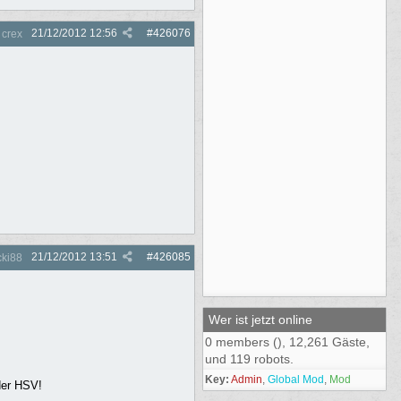
21/12/2012
12:56
#
426076
crex
21/12/2012
13:51
#
426085
ki88
Wer ist jetzt online
0 members (), 12,261 Gäste,
und 119 robots.
Key:
Admin
,
Global Mod
,
Mod
der HSV!