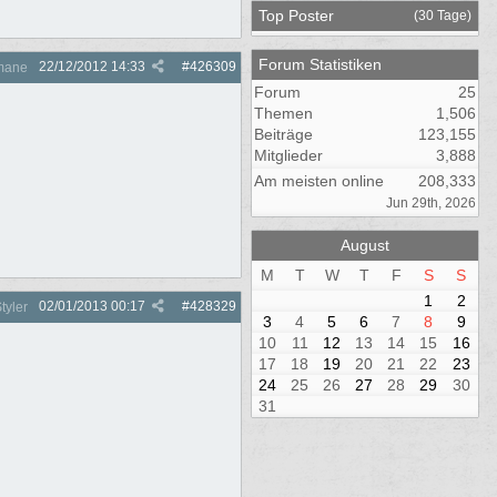
Top Poster
(30 Tage)
Forum Statistiken
22/12/2012
14:33
#
426309
mane
Forum
25
Themen
1,506
Beiträge
123,155
Mitglieder
3,888
Am meisten online
208,333
Jun 29th, 2026
August
M
T
W
T
F
S
S
1
2
02/01/2013
00:17
#
428329
tyler
3
4
5
6
7
8
9
10
11
12
13
14
15
16
17
18
19
20
21
22
23
24
25
26
27
28
29
30
31