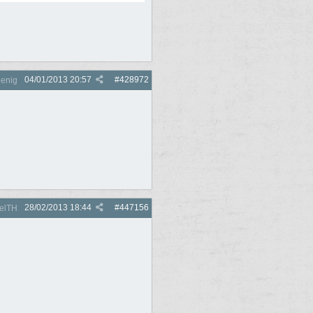
04/01/2013
20:57
#
428972
enig
28/02/2013
18:44
#
447156
elTH