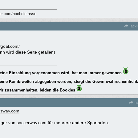
tter.com/hochdietasse
jacki
wgoal.com/
ann wird diese Seite gefallen)
keine Einzahlung vorgenommen wird, hat man immer gewonnen
eine Kombiwetten abgegeben werden, steigt die Gewinnwahrscheinlichk
ir zusammenhalten, leiden die Bookies
na
esway.com
leger von soccerway.com für mehrere andere Sportarten.