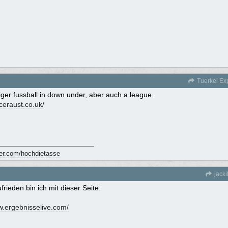
Tuerkei Ex
iger fussball in down under, aber auch a league
cceraust.co.uk/
tter.com/hochdietasse
jacki
frieden bin ich mit dieser Seite:
w.ergebnisselive.com/