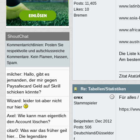
toubi
: Frohes neues Jahr Euch
Posts: 11,405
www.latin
Likes: 10
allen
Bremen
www.asia-
www.afric
ShoutChat
BjoernT4Y
:
www.austr
Kommentarrichtlinien: Posten Sie
grottenoli
: geht hier nochmal
respektvolle und aufschlussreiche
Die Liste 
was ?
Kommentare. Kein Flamen, Hassen,
Am besten 
Spam.
Bamm Bamm
:
milcher
: Hallo, gibt es
Zitat Atatü
jemanden, der mir gegen
Paysafecard Geld auf Skrill
Re: Tabellen/Statistiken
schicken könnte?
crex
Für alles 
Wizard
: leider tot-aber nicht
Stammspieler
nur hier
https://w
Axel
: Wie kann man eigentlich
den Account löschen?
Beigetreten:
Dec 2012
Posts: 506
citar0
: Was war das früher geil
Deutschland/Düsseldor
hier... Die legendäre
f