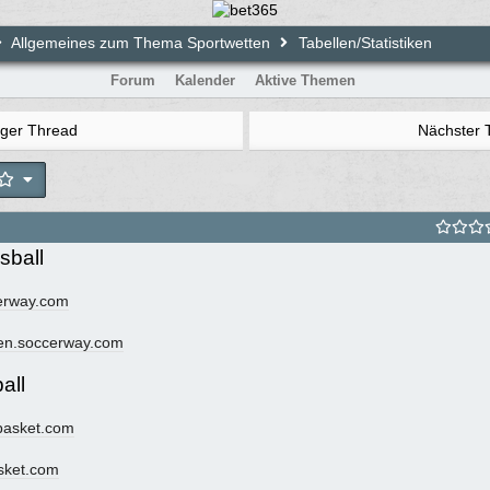
Allgemeines zum Thema Sportwetten
Tabellen/Statistiken
Forum
Kalender
Aktive Themen
iger Thread
Nächster
sball
erway.com
n.soccerway.com
all
asket.com
sket.com