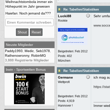
Weihnachtstombola immer ein
Höhepunkt im Jahr gewesen
Re: Tabellen/Statistiken
Haiefan
: Noch jemand da???
Lucki88
Sehr umfan
Rookie
www.socce
Neuste Mitglieder
Paddy1993
,
Medic
,
Seb1978
,
Beigetreten:
Feb 2012
Rathenowronny
,
RobinMG
Posts: 402
3,888 Registrierte Mitglieder
München
bwin - Sportwetten Bonus
Re: Tabellen/Statistiken
Germane
ich mag a
Wettprofi
https://st
Beigetreten:
Feb 2012
Posts: 4,919
Hannover !
Immer wiede