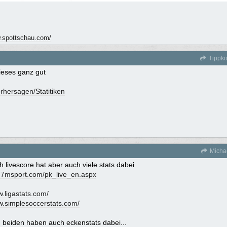
w.spottschau.com/
Tippko
dieses ganz gut
rhersagen/Statitiken
Micha
ch livescore hat aber auch viele stats dabei
ve.7msport.com/pk_live_en.aspx
w.ligastats.com/
w.simplesoccerstats.com/
 beiden haben auch eckenstats dabei...