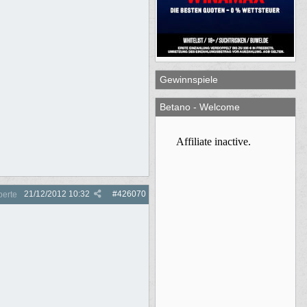
Gewinnspiele
Betano - Welcome
21/12/2012
10:32
#
426070
perte