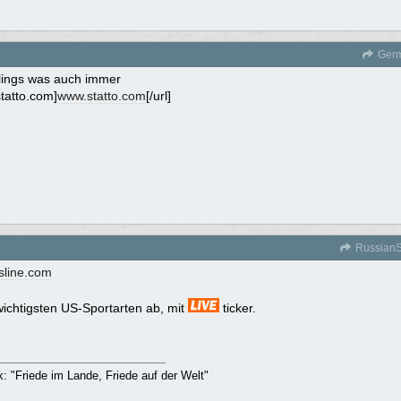
Ger
lings was auch immer
tatto.com]
www.statto.com
[/url]
RussianS
sline.com
wichtigsten US-Sportarten ab, mit
ticker.
rk: "Friede im Lande, Friede auf der Welt"