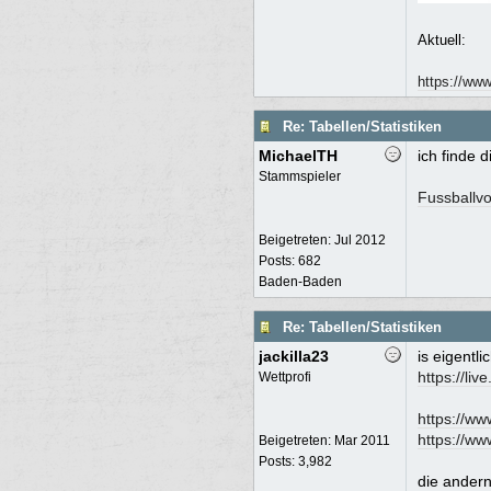
Aktuell:
https://ww
Re: Tabellen/Statistiken
MichaelTH
ich finde 
Stammspieler
Fussballvo
Beigetreten:
Jul 2012
Posts: 682
Baden-Baden
Re: Tabellen/Statistiken
jackilla23
is eigentli
https://li
Wettprofi
https://ww
https://ww
Beigetreten:
Mar 2011
Posts: 3,982
die andern