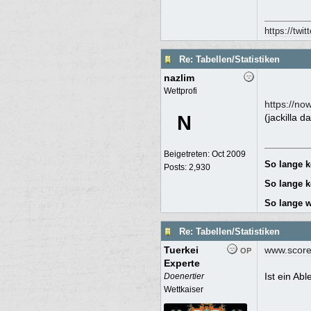
https://twi
Re: Tabellen/Statistiken
nazlim
Wettprofi
https://no
N
(jackilla d
Beigetreten:
Oct 2009
So lange 
Posts: 2,930
So lange k
So lange w
Re: Tabellen/Statistiken
Tuerkei
www.scor
OP
Experte
Ist ein Ab
Doenertier
Wettkaiser