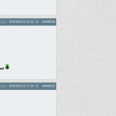
05/03/2013
01:01
#
448558
lla23
eit
05/03/2013
17:04
#
448652
zlim