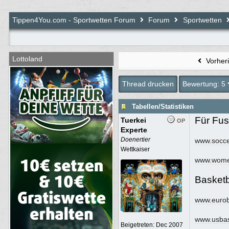
BjoernT4Y
:
Tippen4You.com - Sportwetten Forum
Forum
Sportwetten
toubi
:
Lottoland
Wizard
:
Vorher
toubi
:
Thread drucken
Bewertung: 5
toubi
:
Tabellen/Statistiken
Für Fus
Bamm Bamm
:
Tuerkei
OP
Experte
Doenertier
www.socc
Wettkaiser
toubi
:
www.wome
Basketb
Bamm Bamm
:
www.eurob
toubi
:
www.usba
Beigetreten:
Dec 2007