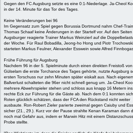
Gegen den FC Augsburg setzte es eine 0:1-Niederlage. Ja-Cheol Ko
in der 14. Minute für das Tor des Tages.
Keine Veränderungen bei 96
Im Gegensatz zum Spiel gegen Borussia Dortmund nahm Chef-Train
Thomas Schaaf keine Änderungen in der Startelf vor. Auf den Seiten
Augsburger reagierte Trainer Markus Weinzierl auf die Doppelbelast
der Woche. Für Raul Bobadilla, Jeong-ho Hong und Piotr Trochowsk
starteten Markus Feulner, Alexander Esswein sowie Alfred Finnboga
Frühe Führung für Augsburg
Nachdem 96 in der 5. Spielminute durch einen direkten Freistoß vo
Gülselam die erste Torchance des Tages gehörte, nutzte Augsburg s
ersten Torschuss nur zehn Minuten später eiskalt aus. Nach eigene
Ballverlust schalteten die 96er nicht schnell genug um. Ja-Cheol Koo
mehrere Abwehrspieler stehen und schloss aus knapp 16 Metern ins
rechte Eck zur Führung für die Gäste ab. Nach dem 0:1 konnten sich
Roten glücklich schätzen, dass der FCA den Rückstand nicht weiter
ausbaute. Ron-Robert Zieler parierte zweimal gegen Caiuby und Es
sicher (21., 29.). Kurz vor der Pause strahlte Kenan Karaman dann 
noch mal Gefahr aus, indem er Marwin Hitz mit einem Distanzschuss
Probe stellte.