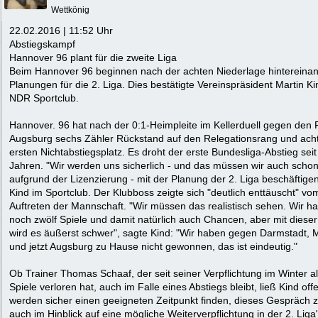
Wettkönig
22.02.2016 | 11:52 Uhr
Abstiegskampf
Hannover 96 plant für die zweite Liga
Beim Hannover 96 beginnen nach der achten Niederlage hintereinan
Planungen für die 2. Liga. Dies bestätigte Vereinspräsident Martin Ki
NDR Sportclub.
Hannover. 96 hat nach der 0:1-Heimpleite im Kellerduell gegen den
Augsburg sechs Zähler Rückstand auf den Relegationsrang und acht
ersten Nichtabstiegsplatz. Es droht der erste Bundesliga-Abstieg seit
Jahren. "Wir werden uns sicherlich - und das müssen wir auch schon
aufgrund der Lizenzierung - mit der Planung der 2. Liga beschäftigen
Kind im Sportclub. Der Klubboss zeigte sich "deutlich enttäuscht" vo
Auftreten der Mannschaft. "Wir müssen das realistisch sehen. Wir h
noch zwölf Spiele und damit natürlich auch Chancen, aber mit dieser
wird es äußerst schwer", sagte Kind: "Wir haben gegen Darmstadt, 
und jetzt Augsburg zu Hause nicht gewonnen, das ist eindeutig."
Ob Trainer Thomas Schaaf, der seit seiner Verpflichtung im Winter al
Spiele verloren hat, auch im Falle eines Abstiegs bleibt, ließ Kind off
werden sicher einen geeigneten Zeitpunkt finden, dieses Gespräch z
auch im Hinblick auf eine mögliche Weiterverpflichtung in der 2. Liga