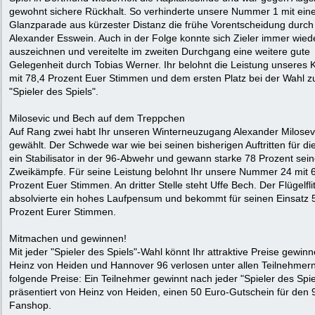
gewohnt sichere Rückhalt. So verhinderte unsere Nummer 1 mit ein
Glanzparade aus kürzester Distanz die frühe Vorentscheidung durch
Alexander Esswein. Auch in der Folge konnte sich Zieler immer wied
auszeichnen und vereitelte im zweiten Durchgang eine weitere gute
Gelegenheit durch Tobias Werner. Ihr belohnt die Leistung unseres 
mit 78,4 Prozent Euer Stimmen und dem ersten Platz bei der Wahl 
"Spieler des Spiels".
Milosevic und Bech auf dem Treppchen
Auf Rang zwei habt Ihr unseren Winterneuzugang Alexander Milosev
gewählt. Der Schwede war wie bei seinen bisherigen Auftritten für di
ein Stabilisator in der 96-Abwehr und gewann starke 78 Prozent sein
Zweikämpfe. Für seine Leistung belohnt Ihr unsere Nummer 24 mit 
Prozent Euer Stimmen. An dritter Stelle steht Uffe Bech. Der Flügelfli
absolvierte ein hohes Laufpensum und bekommt für seinen Einsatz 
Prozent Eurer Stimmen.
Mitmachen und gewinnen!
Mit jeder "Spieler des Spiels"-Wahl könnt Ihr attraktive Preise gewinn
Heinz von Heiden und Hannover 96 verlosen unter allen Teilnehmer
folgende Preise: Ein Teilnehmer gewinnt nach jeder "Spieler des Spie
präsentiert von Heinz von Heiden, einen 50 Euro-Gutschein für den 
Fanshop.