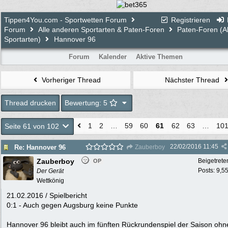
Tippen4You.com - Sportwetten Forum
Registrieren
Forum
Alle anderen Sportarten & Paten-Foren
Paten-Foren (Al
Sportarten)
Hannover 96
Forum
Kalender
Aktive Themen
Vorheriger Thread
Nächster Thread
Thread drucken
Bewertung: 5
1
2
…
59
60
61
62
63
…
10
Seite 61 von 102
22/02/2016
11:45
Re: Hannover 96
Zauberboy
Zauberboy
Beigetrete
OP
Posts: 9,5
Der Gerät
Wettkönig
21.02.2016 / Spielbericht
0:1 - Auch gegen Augsburg keine Punkte
Hannover 96 bleibt auch im fünften Rückrundenspiel der Saison ohn