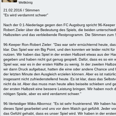
Wettkönig
21.02.2016 / Stimmen
"Es wird verdammt schwer"
Nach der 0:1-Niederlage gegen den FC Augsburg spricht 96-Keeper
Robert Zieler über die Bedeutung des Spiels, die beiden unterschied
Halbzeiten und das verbleibende Restprogramm. Die Stimmen zum S
96-Keeper Ron-Robert Zieler: "Das war sehr ernüchternd heute, das 
klar. Das Spiel war ein Big Point, und den konnten wir leider nicht für
nutzen. Wir haben das Spiel in der ersten Halbzeit etwas aus der H
gegeben und haben nicht gut genug gespielt. Dafür, dass es so ein w
Spiel war, war es in der ersten Hälfte zu wenig. In der zweiten Halbz
wir dann Druck aufgebaut, hatten die eine oder andere Chance und h
der letzten Minute den Ausgleich erzielen können. Aber es ist natürli
insgesamt nicht zufriedenstellend heute. Es ist klar, dass das Selbst
nicht da ist. Aber das muss man heute alles beiseite schieben und g
der ersten Halbzeit eine bessere Leistung bringen. Wir haben noch d
nötigen Spiele, aber es wird verdammt schwer."
96-Verteidiger Miiko Albornoz: "Es ist sehr frustrierend. Wir haben har
dieses Spiel gearbeitet und uns vor dem Match gut gefühlt. Jeder vo
das Gefühl gehabt, dass es unser Spiel wird. Wir haben in der ersten