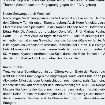
"Das Wichtigste ist, dass die Spieler endlich die Köpfe frei bekommen
Thomas Schaaf nach der Begegnung gegen den FC Augsburg
Neuer Schwung durch Wechsel
Nach langer Verletzungspause durfte Hiroshi Kiyotake ab der Halbze
den Offensiv-Ton für unser Team angeben. Auch Hugo Almeida betra
Platz zur zweiten Spielhälfte. In der Kabine blieben Andre Hoffmann
Edgar Prib. Die Augsburger brachten Dong Won Ji für Markus Feulner
Partie. 96-Stürmer Almeida fügte sich in der 50. Minute direkt gut ins
ein, indem er mit einem Gewaltschuss das Tor der Gäste verfehlte. A
Hilfe Kiyotakes verbesserte sich das Passspiel der Roten. Die zwing
Entschlossenheit im Zug nach vorne blieb dennoch aus - zumindest b
66. Minute. Kiyotake eröffnete das Spiel durch die Mitte, flankte auf 
der den Kopfball jedoch knapp über das Tor setzte.
Keine Punkte
Trotz weiterer Bemühungen in der Offensive am Ende der Partie reic
nicht für einen Punkt gegen die Augsburger. Kurz vorm Ende des Spi
Alexander Milosevic dem Unentschieden noch einmal nah. Nach ein
landete der Ball auf dem Kopf des Innenverteidigers. Nur FCA-Keep
Marwin Hitz konnte die Kugel noch von der Linie kratzen. Somit bleib
dabei: Keine Punkte im Kalenderjahr 2016 - der Abstieg rückt immer 
der kommenden Woche reist die Mannschaft nun zum Auswärtsspiel
Stuttgart.