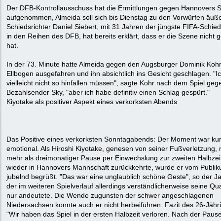
Der DFB-Kontrollausschuss hat die Ermittlungen gegen Hannovers 
aufgenommen, Almeida soll sich bis Dienstag zu den Vorwürfen äuße
Schiedsrichter Daniel Siebert, mit 31 Jahren der jüngste FIFA-Schied
in den Reihen des DFB, hat bereits erklärt, dass er die Szene nicht
hat.
In der 73. Minute hatte Almeida gegen den Augsburger Dominik Koh
Ellbogen ausgefahren und ihn absichtlich ins Gesicht geschlagen. "Ic
vielleicht nicht so hinfallen müssen", sagte Kohr nach dem Spiel ge
Bezahlsender Sky, "aber ich habe definitiv einen Schlag gespürt."
Kiyotake als positiver Aspekt eines verkorksten Abends
Das Positive eines verkorksten Sonntagabends: Der Moment war kur
emotional. Als Hiroshi Kiyotake, genesen von seiner Fußverletzung,
mehr als dreimonatiger Pause per Einwechslung zur zweiten Halbzeit
wieder in Hannovers Mannschaft zurückkehrte, wurde er vom Publi
jubelnd begrüßt. "Das war eine unglaublich schöne Geste", so der J
der im weiteren Spielverlauf allerdings verständlicherweise seine Qua
nur andeutete. Die Wende zugunsten der schwer angeschlagenen
Niedersachsen konnte auch er nicht herbeiführen. Fazit des 26-Jähr
"Wir haben das Spiel in der ersten Halbzeit verloren. Nach der Pause