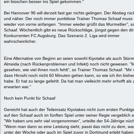
ein bisschen besser ins Spiel gekommen."
Bei Hannover 96 will derzeit fast gar nichts gelingen. Der Abstieg rüc
und näher. Der noch immer punktlose Trainer Thomas Schaaf muss
wieder von vorne anfangen. "Immer wieder grüßt das Murmeltier", s
Schaaf. Wöchentlich gibt es neue Rückschläge, jüngst gegen den di
Konkurrenten FC Augsburg. Das Szenario 2. Liga wird immer
wahrscheinlicher.
Eine Alternative von Beginn an seien sowohl Kiyotake als auch Stür
Almeida (nach Rückenproblemen und Infekt) noch nicht gewesen. "
gesehen, wie viel ihnen noch fehlt", so Trainer Thomas Schaaf. "Mir w
dass Hiroshi noch nicht 60 Minuten gehen kann, so wie ich ihn bisher
habe. Er hat zu lange gefehlt. Da hat man vielleicht mehr erhofft als 
erwarten war."
Noch kein Punkt für Schaaf
Gereicht hat auch der Teileinsatz Kiyotakes nicht zum ersten Punktg
auf den Schaaf auch im fünften Spiel unter seiner Regie vergeblich w
"Wir haben uns sehr viel vorgenommen", urteilte der 54-Jährige nüch
"Wenn man dann so eine Leistung sieht, passt das nicht zu dem, was
unter der Woche oder auch im Spiel zuvor in Dortmund erlebt haben.