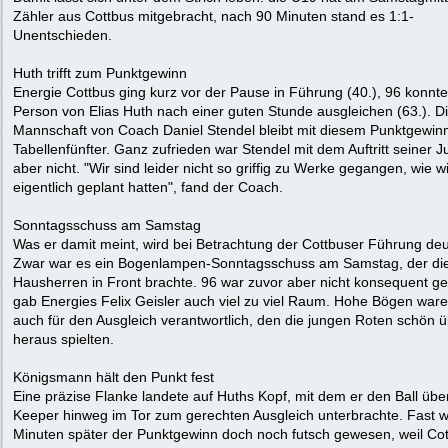
Zähler aus Cottbus mitgebracht, nach 90 Minuten stand es 1:1-
Unentschieden.
Huth trifft zum Punktgewinn
Energie Cottbus ging kurz vor der Pause in Führung (40.), 96 konnte
Person von Elias Huth nach einer guten Stunde ausgleichen (63.). D
Mannschaft von Coach Daniel Stendel bleibt mit diesem Punktgewin
Tabellenfünfter. Ganz zufrieden war Stendel mit dem Auftritt seiner 
aber nicht. "Wir sind leider nicht so griffig zu Werke gegangen, wie wi
eigentlich geplant hatten", fand der Coach.
Sonntagsschuss am Samstag
Was er damit meint, wird bei Betrachtung der Cottbuser Führung deut
Zwar war es ein Bogenlampen-Sonntagsschuss am Samstag, der di
Hausherren in Front brachte. 96 war zuvor aber nicht konsequent g
gab Energies Felix Geisler auch viel zu viel Raum. Hohe Bögen war
auch für den Ausgleich verantwortlich, den die jungen Roten schön ü
heraus spielten.
Königsmann hält den Punkt fest
Eine präzise Flanke landete auf Huths Kopf, mit dem er den Ball übe
Keeper hinweg im Tor zum gerechten Ausgleich unterbrachte. Fast 
Minuten später der Punktgewinn doch noch futsch gewesen, weil Co