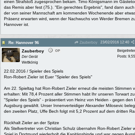
einen Strafstoß zugesprochen bekam. Timo Königsmann im Gästetor 
das Remis aber fest (75.). "Ein gerechtes Ergebnis", fand dann auch
der von seiner Mannschaft am kommenden Wochenende aber etwa
Präsenz erwarten wird, wenn der Nachwuchs von Werder Bremen zu
Hannover ist.
23/02/2016
12:40
Re: Hannover 96
Zauberboy
Zauberboy
Beigetrete
OP
Posts: 9,5
Der Gerät
Wettkönig
22.02.2016 / Spieler des Spiels
Ron-Robert Zieler ist Euer "Spieler des Spiels"
Am 22. Spieltag hat Ron-Robert Zieler erneut die meisten Stimmen 
erhalten: Mit 78,4 Prozent aller Stimmen habt Ihr unseren Torwart z
"Spieler des Spiels" - präsentiert von Heinz von Heiden - gegen den
Augsburg gewählt. Unser Innenverteidiger Alexander Milosevic belegt
den zweiten Platz, Uffe Bech folgt mit 5,2 Prozent auf dem dritten R
Rückhalt Zieler an der Spitze
Als Stellvertreter von Christian Schulz übernahm Ron-Robert Zieler 
Spiel in Dortmund wiederholt die Kapitänsbinde und war gegen Augs