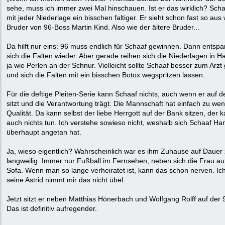
sehe, muss ich immer zwei Mal hinschauen. Ist er das wirklich? Scha
mit jeder Niederlage ein bisschen faltiger. Er sieht schon fast so aus
Bruder von 96-Boss Martin Kind. Also wie der ältere Bruder...
Da hilft nur eins: 96 muss endlich für Schaaf gewinnen. Dann entsp
sich die Falten wieder. Aber gerade reihen sich die Niederlagen in 
ja wie Perlen an der Schnur. Vielleicht sollte Schaaf besser zum Arz
und sich die Falten mit ein bisschen Botox wegspritzen lassen.
Für die deftige Pleiten-Serie kann Schaaf nichts, auch wenn er auf 
sitzt und die Verantwortung trägt. Die Mannschaft hat einfach zu wen
Qualität. Da kann selbst der liebe Herrgott auf der Bank sitzen, der 
auch nichts tun. Ich verstehe sowieso nicht, weshalb sich Schaaf H
überhaupt angetan hat.
Ja, wieso eigentlich? Wahrscheinlich war es ihm Zuhause auf Dauer
langweilig. Immer nur Fußball im Fernsehen, neben sich die Frau a
Sofa. Wenn man so lange verheiratet ist, kann das schon nerven. Ich
seine Astrid nimmt mir das nicht übel.
Jetzt sitzt er neben Matthias Hönerbach und Wolfgang Rolff auf der
Das ist definitiv aufregender.