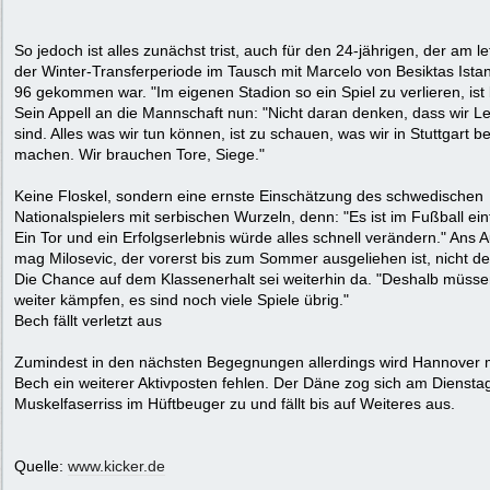
So jedoch ist alles zunächst trist, auch für den 24-jährigen, der am l
der Winter-Transferperiode im Tausch mit Marcelo von Besiktas Ista
96 gekommen war. "Im eigenen Stadion so ein Spiel zu verlieren, ist b
Sein Appell an die Mannschaft nun: "Nicht daran denken, dass wir Le
sind. Alles was wir tun können, ist zu schauen, was wir in Stuttgart b
machen. Wir brauchen Tore, Siege."
Keine Floskel, sondern eine ernste Einschätzung des schwedischen
Nationalspielers mit serbischen Wurzeln, denn: "Es ist im Fußball ein
Ein Tor und ein Erfolgserlebnis würde alles schnell verändern." Ans 
mag Milosevic, der vorerst bis zum Sommer ausgeliehen ist, nicht d
Die Chance auf dem Klassenerhalt sei weiterhin da. "Deshalb müsse
weiter kämpfen, es sind noch viele Spiele übrig."
Bech fällt verletzt aus
Zumindest in den nächsten Begegnungen allerdings wird Hannover m
Bech ein weiterer Aktivposten fehlen. Der Däne zog sich am Diensta
Muskelfaserriss im Hüftbeuger zu und fällt bis auf Weiteres aus.
Quelle:
www.kicker.de