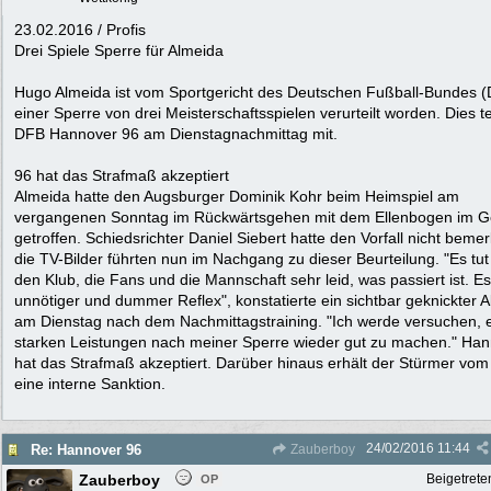
23.02.2016 / Profis
Drei Spiele Sperre für Almeida
Hugo Almeida ist vom Sportgericht des Deutschen Fußball-Bundes 
einer Sperre von drei Meisterschaftsspielen verurteilt worden. Dies te
DFB Hannover 96 am Dienstagnachmittag mit.
96 hat das Strafmaß akzeptiert
Almeida hatte den Augsburger Dominik Kohr beim Heimspiel am
vergangenen Sonntag im Rückwärtsgehen mit dem Ellenbogen im G
getroffen. Schiedsrichter Daniel Siebert hatte den Vorfall nicht bemer
die TV-Bilder führten nun im Nachgang zu dieser Beurteilung. "Es tut 
den Klub, die Fans und die Mannschaft sehr leid, was passiert ist. Es
unnötiger und dummer Reflex", konstatierte ein sichtbar geknickter 
am Dienstag nach dem Nachmittagstraining. "Ich werde versuchen, e
starken Leistungen nach meiner Sperre wieder gut zu machen." Ha
hat das Strafmaß akzeptiert. Darüber hinaus erhält der Stürmer vom
eine interne Sanktion.
24/02/2016
11:44
Re: Hannover 96
Zauberboy
Zauberboy
Beigetrete
OP