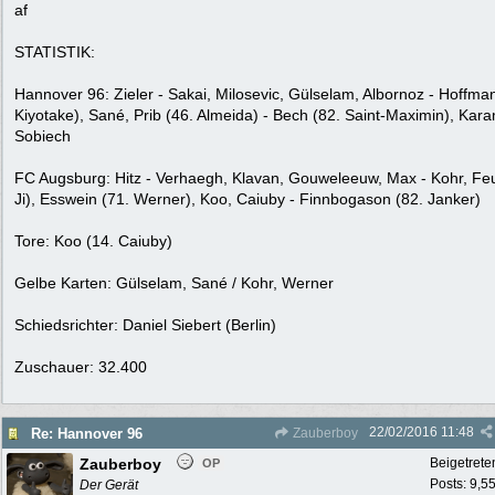
af
STATISTIK:
Hannover 96: Zieler - Sakai, Milosevic, Gülselam, Albornoz - Hoffma
Kiyotake), Sané, Prib (46. Almeida) - Bech (82. Saint-Maximin), Kar
Sobiech
FC Augsburg: Hitz - Verhaegh, Klavan, Gouweleeuw, Max - Kohr, Feu
Ji), Esswein (71. Werner), Koo, Caiuby - Finnbogason (82. Janker)
Tore: Koo (14. Caiuby)
Gelbe Karten: Gülselam, Sané / Kohr, Werner
Schiedsrichter: Daniel Siebert (Berlin)
Zuschauer: 32.400
22/02/2016
11:48
Re: Hannover 96
Zauberboy
Zauberboy
Beigetrete
OP
Posts: 9,5
Der Gerät