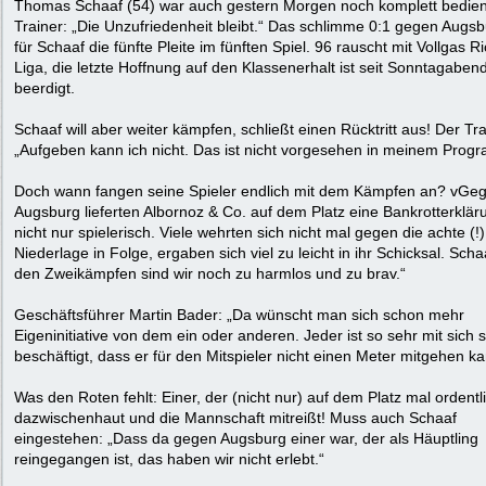
Thomas Schaaf (54) war auch gestern Morgen noch komplett bedien
Trainer: „Die Unzufriedenheit bleibt.“ Das schlimme 0:1 gegen Augs
für Schaaf die fünfte Pleite im fünften Spiel. 96 rauscht mit Vollgas R
Liga, die letzte Hoffnung auf den Klassenerhalt ist seit Sonntagaben
beerdigt.
Schaaf will aber weiter kämpfen, schließt einen Rücktritt aus! Der Tra
„Aufgeben kann ich nicht. Das ist nicht vorgesehen in meinem Prog
Doch wann fangen seine Spieler endlich mit dem Kämpfen an? vGe
Augsburg lieferten Albornoz & Co. auf dem Platz eine Bankrotterklär
nicht nur spielerisch. Viele wehrten sich nicht mal gegen die achte (!)
Niederlage in Folge, ergaben sich viel zu leicht in ihr Schicksal. Schaa
den Zweikämpfen sind wir noch zu harmlos und zu brav.“
Geschäftsführer Martin Bader: „Da wünscht man sich schon mehr
Eigeninitiative von dem ein oder anderen. Jeder ist so sehr mit sich s
beschäftigt, dass er für den Mitspieler nicht einen Meter mitgehen ka
Was den Roten fehlt: Einer, der (nicht nur) auf dem Platz mal ordentl
dazwischenhaut und die Mannschaft mitreißt! Muss auch Schaaf
eingestehen: „Dass da gegen Augsburg einer war, der als Häuptling
reingegangen ist, das haben wir nicht erlebt.“