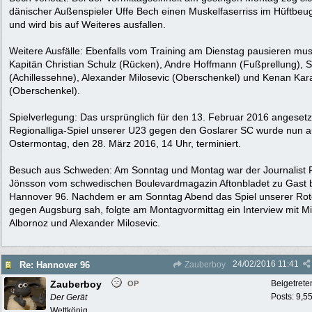
dänischer Außenspieler Uffe Bech einen Muskelfaserriss im Hüftbeu
und wird bis auf Weiteres ausfallen.
Weitere Ausfälle: Ebenfalls vom Training am Dienstag pausieren mu
Kapitän Christian Schulz (Rücken), Andre Hoffmann (Fußprellung), S
(Achillessehne), Alexander Milosevic (Oberschenkel) und Kenan Ka
(Oberschenkel).
Spielverlegung: Das ursprünglich für den 13. Februar 2016 angesetz
Regionalliga-Spiel unserer U23 gegen den Goslarer SC wurde nun a
Ostermontag, den 28. März 2016, 14 Uhr, terminiert.
Besuch aus Schweden: Am Sonntag und Montag war der Journalist F
Jönsson vom schwedischen Boulevardmagazin Aftonbladet zu Gast 
Hannover 96. Nachdem er am Sonntag Abend das Spiel unserer Ro
gegen Augsburg sah, folgte am Montagvormittag ein Interview mit Mi
Albornoz und Alexander Milosevic.
24/02/2016
11:41
Re: Hannover 96
Zauberboy
Zauberboy
Beigetrete
OP
Posts: 9,5
Der Gerät
Wettkönig