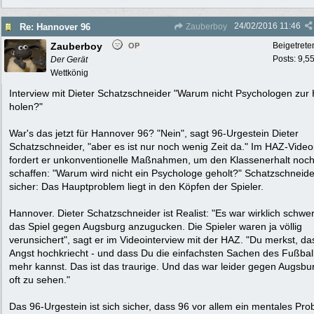
24/02/2016
11:46
Re: Hannover 96
Zauberboy
Zauberboy
Beigetrete
OP
Posts: 9,5
Der Gerät
Wettkönig
Interview mit Dieter Schatzschneider "Warum nicht Psychologen zur H
holen?"
War's das jetzt für Hannover 96? "Nein", sagt 96-Urgestein Dieter
Schatzschneider, "aber es ist nur noch wenig Zeit da." Im HAZ-Video
fordert er unkonventionelle Maßnahmen, um den Klassenerhalt noch
schaffen: "Warum wird nicht ein Psychologe geholt?" Schatzschneider
sicher: Das Hauptproblem liegt in den Köpfen der Spieler.
Hannover. Dieter Schatzschneider ist Realist: "Es war wirklich schwer
das Spiel gegen Augsburg anzugucken. Die Spieler waren ja völlig
verunsichert", sagt er im Videointerview mit der HAZ. "Du merkst, da
Angst hochkriecht - und dass Du die einfachsten Sachen des Fußball
mehr kannst. Das ist das traurige. Und das war leider gegen Augsbu
oft zu sehen."
Das 96-Urgestein ist sich sicher, dass 96 vor allem ein mentales Pro