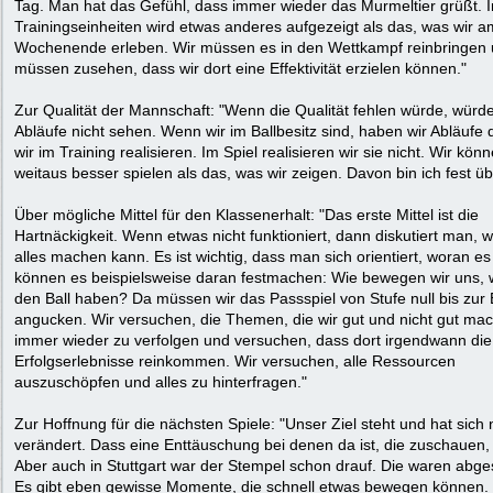
Tag. Man hat das Gefühl, dass immer wieder das Murmeltier grüßt. 
Trainingseinheiten wird etwas anderes aufgezeigt als das, was wir a
Wochenende erleben. Wir müssen es in den Wettkampf reinbringen
müssen zusehen, dass wir dort eine Effektivität erzielen können."
Zur Qualität der Mannschaft: "Wenn die Qualität fehlen würde, würd
Abläufe nicht sehen. Wenn wir im Ballbesitz sind, haben wir Abläufe d
wir im Training realisieren. Im Spiel realisieren wir sie nicht. Wir kön
weitaus besser spielen als das, was wir zeigen. Davon bin ich fest ü
Über mögliche Mittel für den Klassenerhalt: "Das erste Mittel ist die
Hartnäckigkeit. Wenn etwas nicht funktioniert, dann diskutiert man,
alles machen kann. Es ist wichtig, dass man sich orientiert, woran es 
können es beispielsweise daran festmachen: Wie bewegen wir uns, 
den Ball haben? Da müssen wir das Passspiel von Stufe null bis zur
angucken. Wir versuchen, die Themen, die wir gut und nicht gut ma
immer wieder zu verfolgen und versuchen, dass dort irgendwann die
Erfolgserlebnisse reinkommen. Wir versuchen, alle Ressourcen
auszuschöpfen und alles zu hinterfragen."
Zur Hoffnung für die nächsten Spiele: "Unser Ziel steht und hat sich 
verändert. Dass eine Enttäuschung bei denen da ist, die zuschauen, i
Aber auch in Stuttgart war der Stempel schon drauf. Die waren abge
Es gibt eben gewisse Momente, die schnell etwas bewegen können.