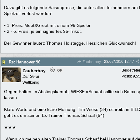
Dazu gibt es folgende Saisonpreise, die unter allen Teilnehmern am
Spielzeit verlost werden:
• 1. Preis: Meet&Greet mit einem 96-Spieler
• 2.- 6. Preis: je ein signiertes 96-Trikot.
Der Gewinner lautet: Thomas Holstegge. Herzlichen Glückwunsch!
23/02/2016
12:47
Re: Hannover 96
Zauberboy
Zauberboy
Beigetrete
OP
Posts: 9,5
Der Gerät
Wettkönig
Gegen Falten im Abstiegskampf | WIESE »Schaaf sollte sich Botox sp
lassen
Klare Worte und eine klare Meinung: Tim Wiese (34) schreibt in BIL
geht es um seinen Ex-Trainer Thomas Schaaf (54).
★★★
„Wenn ich meinen alten Trainer Thomas Schaaf bei Hannover auf d