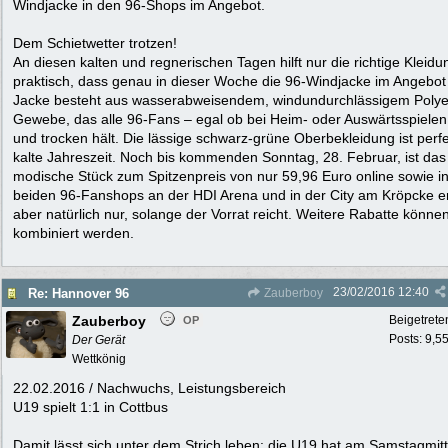
Windjacke in den 96-Shops im Angebot.
Dem Schietwetter trotzen!
An diesen kalten und regnerischen Tagen hilft nur die richtige Kleidu
praktisch, dass genau in dieser Woche die 96-Windjacke im Angebot i
Jacke besteht aus wasserabweisendem, windundurchlässigem Polye
Gewebe, das alle 96-Fans – egal ob bei Heim- oder Auswärtsspiele
und trocken hält. Die lässige schwarz-grüne Oberbekleidung ist perfe
kalte Jahreszeit. Noch bis kommenden Sonntag, 28. Februar, ist das
modische Stück zum Spitzenpreis von nur 59,96 Euro online sowie i
beiden 96-Fanshops an der HDI Arena und in der City am Kröpcke erh
aber natürlich nur, solange der Vorrat reicht. Weitere Rabatte können
kombiniert werden.
23/02/2016
12:40
Re: Hannover 96
Zauberboy
Zauberboy
Beigetrete
OP
Posts: 9,5
Der Gerät
Wettkönig
22.02.2016 / Nachwuchs, Leistungsbereich
U19 spielt 1:1 in Cottbus
Damit lässt sich unter dem Strich leben: die U19 hat am Samstagmit