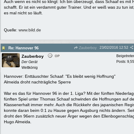
Auch wenn es nicht so klingt: Ich bin überzeugt, dass Schaaf es mit
schafft. Er ist ein verdammt guter Trainer. Und er weiß was zu tun is
es mal nicht so läuft.
Quelle:
www.bild.de
23/02/2016
12:52
Re: Hannover 96
Zauberboy
Zauberboy
Beigetrete
OP
Posts: 9,5
Der Gerät
Wettkönig
Hannover: Enttäuschter Schaaf: "Es bleibt wenig Hoffnung"
Almeida droht nachträgliche Sperre
War es das für Hannover 96 in der 1. Liga? Mit der fünften Niederla
fünften Spiel unter Thomas Schaaf schwinden die Hoffnungen auf d
Klassenerhalt immer mehr. Auch die Rückkehr des japanischen Regi
konnte daran beim 0:1 zu Hause gegen Augsburg nichts ändern. Sei
droht den 96ern zusätzlich neuer Ärger wegen den Ellenbogenschla
Hugo Almeida.