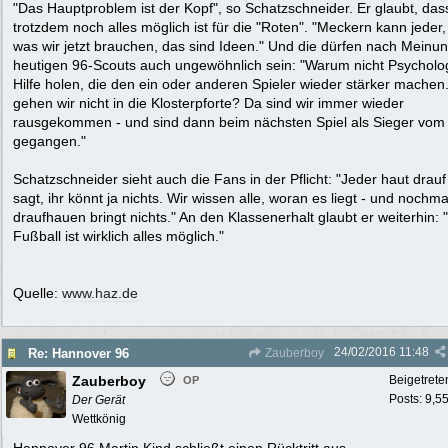
"Das Hauptproblem ist der Kopf", so Schatzschneider. Er glaubt, das
trotzdem noch alles möglich ist für die "Roten". "Meckern kann jeder,
was wir jetzt brauchen, das sind Ideen." Und die dürfen nach Meinu
heutigen 96-Scouts auch ungewöhnlich sein: "Warum nicht Psycholo
Hilfe holen, die den ein oder anderen Spieler wieder stärker mache
gehen wir nicht in die Klosterpforte? Da sind wir immer wieder
rausgekommen - und sind dann beim nächsten Spiel als Sieger vom 
gegangen."
Schatzschneider sieht auch die Fans in der Pflicht: "Jeder haut drau
sagt, ihr könnt ja nichts. Wir wissen alle, woran es liegt - und nochma
draufhauen bringt nichts." An den Klassenerhalt glaubt er weiterhin: 
Fußball ist wirklich alles möglich."
Quelle:
www.haz.de
24/02/2016
11:48
Re: Hannover 96
Zauberboy
Zauberboy
Beigetrete
OP
Posts: 9,5
Der Gerät
Wettkönig