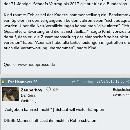
der 71-Jährige. Schaafs Vertrag bis 2017 gilt nur für die Bundesliga.
Kind räumte Fehler bei der Kaderzusammenstellung ein. Bestimmte
von Spielern in den vergangenen beiden Jahren seien "nicht adäquat
worden. Über die Neu-Verpflichtungen könne man "diskutieren". "Ich
Gesamtverantwortung und die ist nicht teilbar", sagte Kind, verwies 
darauf, dass er "die Zusammenstellung der Mannschaft selber nicht 
vertreten" habe. "Aber ich habe alle Entscheidungen mitgetroffen un
auch die Verantwortung übernommen", sagte Kind.
Quelle:
www.neuepresse.de
23/02/2016
12:56
Re: Hannover 96
Zauberboy
Zauberboy
Beigetrete
OP
Posts: 9,5
Der Gerät
Wettkönig
„Aufgeben kann ich nicht!“ | Schaaf will weiter kämpfen
DIESE Mannschaft lässt ihn nicht in Ruhe schlafen...