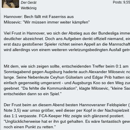
Posts: 9,5
Der Gerät
Wettkönig
Hannover: Bech fällt mit Faserriss aus
Milosevic: "Wir müssen immer weiter kämpfen"
Viel Frust in Hannover, wo sich der Abstieg aus der Bundesliga imme
deutlicher abzeichnet. Doch ans Aufgeben denkt offiziell niemand, e
erst dazu gestoßener Spieler richtet seinen Appell an die Mannschaf
wird allerdings von einem weiteren verletzungsbedingten Ausfall getr
Mit dem, wie sich zeigen sollte, entscheidenden Treffer beim 0:1 am
Sonntagabend gegen Augsburg haderte auch Alexander Milosevic n
lange. Seine Nebenleute Ceyhun Gülselam und Edgar Prib hatten si
einfach gegenseitig umgerannt - und Augsburgs Koo so den Weg zu
geebnet. "Da fehlte die Kommunikation", klagte Milosevic, "kleine S
entscheiden dann so ein Spiel."
Der Frust beim an diesem Abend besten Hannoveraner Feldspieler (
Note 3,5) war umso größer, weil dieser per Kopf in der Nachspielzei
das 1:1 verpasste. FCA-Keeper Hitz zeigte sich glänzend postiert.
"Unglücklicherweise hat er ihn gut gehalten. Es wäre fantastisch ge
noch einen Punkt zu retten."