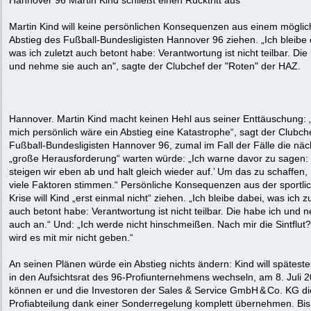
Hannover 96 Martin Kind schließt einen Rücktritt aus
Martin Kind will keine persönlichen Konsequenzen aus einem mögli
Abstieg des Fußball-Bundesligisten Hannover 96 ziehen. „Ich bleibe 
was ich zuletzt auch betont habe: Verantwortung ist nicht teilbar. Die
und nehme sie auch an", sagte der Clubchef der "Roten" der HAZ.
Hannover. Martin Kind macht keinen Hehl aus seiner Enttäuschung: 
mich persönlich wäre ein Abstieg eine Katastrophe“, sagt der Clubch
Fußball-Bundesligisten Hannover 96, zumal im Fall der Fälle die näc
„große Herausforderung“ warten würde: „Ich warne davor zu sagen:
steigen wir eben ab und halt gleich wieder auf.’ Um das zu schaffen
viele Faktoren stimmen.“ Persönliche Konsequenzen aus der sportli
Krise will Kind „erst einmal nicht“ ziehen. „Ich bleibe dabei, was ich zu
auch betont habe: Verantwortung ist nicht teilbar. Die habe ich und 
auch an.“ Und: „Ich werde nicht hinschmeißen. Nach mir die Sintflut
wird es mit mir nicht geben.“
An seinen Plänen würde ein Abstieg nichts ändern: Kind will spätest
in den Aufsichtsrat des 96-Profiunternehmens wechseln, am 8. Juli 
können er und die Investoren der Sales & Service GmbH & Co. KG di
Profiabteilung dank einer Sonderregelung komplett übernehmen. Bis