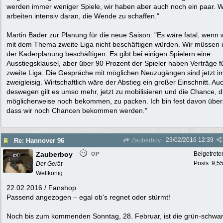
werden immer weniger Spiele, wir haben aber auch noch ein paar. W
arbeiten intensiv daran, die Wende zu schaffen."
Martin Bader zur Planung für die neue Saison: "Es wäre fatal, wenn 
mit dem Thema zweite Liga nicht beschäftigen würden. Wir müssen 
der Kaderplanung beschäftigen. Es gibt bei einigen Spielern eine
Ausstiegsklausel, aber über 90 Prozent der Spieler haben Verträge f
zweite Liga. Die Gespräche mit möglichen Neuzugängen sind jetzt 
zweigleisig. Wirtschaftlich wäre der Abstieg ein großer Einschnitt. Au
deswegen gilt es umso mehr, jetzt zu mobilisieren und die Chance, d
möglicherweise noch bekommen, zu packen. Ich bin fest davon über
dass wir noch Chancen bekommen werden."
23/02/2016
12:39
Re: Hannover 96
Zauberboy
Zauberboy
Beigetrete
OP
Posts: 9,5
Der Gerät
Wettkönig
22.02.2016 / Fanshop
Passend angezogen – egal ob's regnet oder stürmt!
Noch bis zum kommenden Sonntag, 28. Februar, ist die grün-schwa