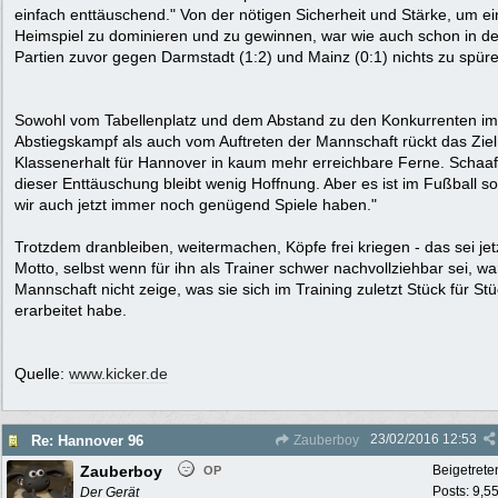
einfach enttäuschend." Von der nötigen Sicherheit und Stärke, um ei
Heimspiel zu dominieren und zu gewinnen, war wie auch schon in d
Partien zuvor gegen Darmstadt (1:2) und Mainz (0:1) nichts zu spür
Sowohl vom Tabellenplatz und dem Abstand zu den Konkurrenten im
Abstiegskampf als auch vom Auftreten der Mannschaft rückt das Ziel
Klassenerhalt für Hannover in kaum mehr erreichbare Ferne. Schaaf:
dieser Enttäuschung bleibt wenig Hoffnung. Aber es ist im Fußball so
wir auch jetzt immer noch genügend Spiele haben."
Trotzdem dranbleiben, weitermachen, Köpfe frei kriegen - das sei jet
Motto, selbst wenn für ihn als Trainer schwer nachvollziehbar sei, w
Mannschaft nicht zeige, was sie sich im Training zuletzt Stück für St
erarbeitet habe.
Quelle:
www.kicker.de
23/02/2016
12:53
Re: Hannover 96
Zauberboy
Zauberboy
Beigetrete
OP
Posts: 9,5
Der Gerät