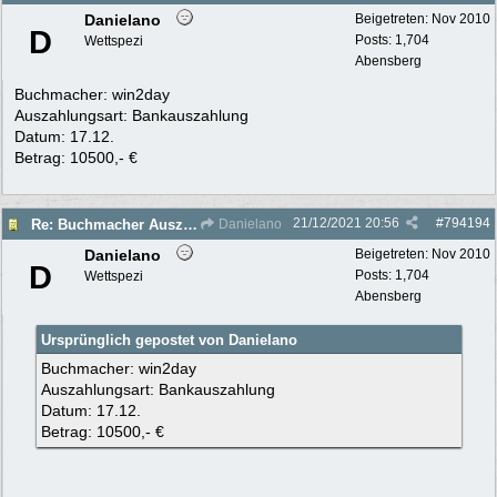
Danielano
Beigetreten:
Nov 2010
D
Posts: 1,704
Wettspezi
Abensberg
Buchmacher: win2day
Auszahlungsart: Bankauszahlung
Datum: 17.12.
Betrag: 10500,- €
21/12/2021
20:56
#
794194
Re: Buchmacher Auszahlungstests im Jahre 2020
Danielano
Danielano
Beigetreten:
Nov 2010
D
Posts: 1,704
Wettspezi
Abensberg
Ursprünglich gepostet von Danielano
Buchmacher: win2day
Auszahlungsart: Bankauszahlung
Datum: 17.12.
Betrag: 10500,- €