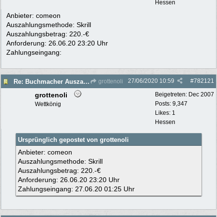
Hessen
Anbieter: comeon
Auszahlungsmethode: Skrill
Auszahlungsbetrag: 220.-€
Anforderung: 26.06.20 23:20 Uhr
Zahlungseingang:
27/06/2020
10:59
#
782121
Re: Buchmacher Auszahlungstests im Jahre 2019
grottenoli
grottenoli
Beigetreten:
Dec 2007
Posts: 9,347
Wettkönig
Likes: 1
Hessen
Ursprünglich gepostet von grottenoli
Anbieter: comeon
Auszahlungsmethode: Skrill
Auszahlungsbetrag: 220.-€
Anforderung: 26.06.20 23:20 Uhr
Zahlungseingang: 27.06.20 01:25 Uhr