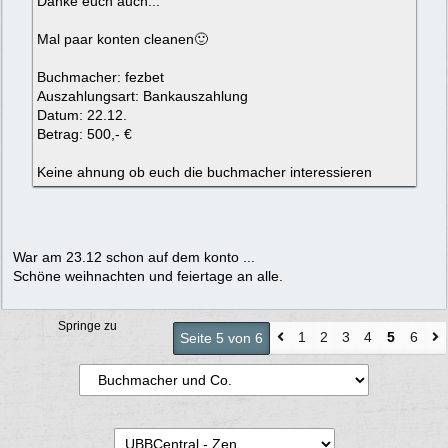
Danke euch auch...
Mal paar konten cleanen🙂
Buchmacher: fezbet
Auszahlungsart: Bankauszahlung
Datum: 22.12.
Betrag: 500,- €
Keine ahnung ob euch die buchmacher interessieren
War am 23.12 schon auf dem konto ...
Schöne weihnachten und feiertage an alle.
Springe zu
1
2
3
4
5
6
Seite 5 von 6