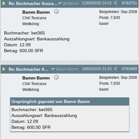
12/09/2020
14:22
#
783751
Re: Buchmacher Auszahlungstests im Jahre 2019
grottenoli
Bamm Bamm
Beigetreten:
Sep 2008
Posts: 7,830
Chili Texicana
basel
Wettkönig
Buchmacher: bet365
Auszahlungsart: Bankauszahlung
Datum: 12.09
Betrag: 600,00 SFR
18/09/2020
23:20
#
783880
Re: Buchmacher Auszahlungstests im Jahre 2019
Bamm Bamm
Bamm Bamm
Beigetreten:
Sep 2008
Posts: 7,830
Chili Texicana
basel
Wettkönig
Ursprünglich gepostet von Bamm Bamm
Buchmacher: bet365
Auszahlungsart: Bankauszahlung
Datum: 12.09
Betrag: 600,00 SFR