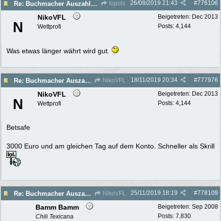
26/08/2019
21:43
#
776106
Re: Buchmacher Auszahlungstests im Jahre 2019
topols
NikoVFL
Beigetreten:
Dec 2013
N
Posts: 4,144
Wettprofi
Was etwas länger währt wird gut.
18/11/2019
20:34
#
777976
Re: Buchmacher Auszahlungstests im Jahre 2019
NikoVFL
NikoVFL
Beigetreten:
Dec 2013
N
Posts: 4,144
Wettprofi
Betsafe
3000 Euro und am gleichen Tag auf dem Konto. Schneller als Skrill
25/11/2019
18:19
#
778109
Re: Buchmacher Auszahlungstests im Jahre 2019
NikoVFL
Bamm Bamm
Beigetreten:
Sep 2008
Posts: 7,830
Chili Texicana