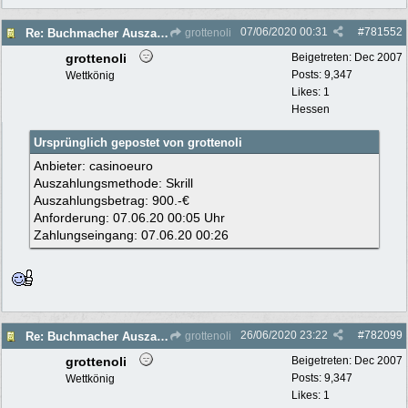
07/06/2020
00:31
#
781552
Re: Buchmacher Auszahlungstests im Jahre 2019
grottenoli
grottenoli
Beigetreten:
Dec 2007
Posts: 9,347
Wettkönig
Likes: 1
Hessen
Ursprünglich gepostet von grottenoli
Anbieter: casinoeuro
Auszahlungsmethode: Skrill
Auszahlungsbetrag: 900.-€
Anforderung: 07.06.20 00:05 Uhr
Zahlungseingang: 07.06.20 00:26
26/06/2020
23:22
#
782099
Re: Buchmacher Auszahlungstests im Jahre 2019
grottenoli
grottenoli
Beigetreten:
Dec 2007
Posts: 9,347
Wettkönig
Likes: 1