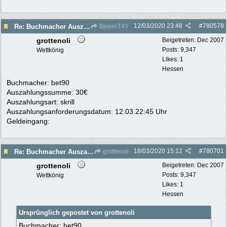
12/03/2020
23:48
#
780578
Re: Buchmacher Auszahlungstests im Jahre 2019
BjoernT4Y
grottenoli
Beigetreten:
Dec 2007
Posts: 9,347
Wettkönig
Likes: 1
Hessen
Buchmacher: bet90
Auszahlungssumme: 30€
Auszahlungsart: skrill
Auszahlungsanforderungsdatum: 12.03.22:45 Uhr
Geldeingang:
18/03/2020
15:12
#
780701
Re: Buchmacher Auszahlungstests im Jahre 2019
grottenoli
grottenoli
Beigetreten:
Dec 2007
Posts: 9,347
Wettkönig
Likes: 1
Hessen
Ursprünglich gepostet von grottenoli
Buchmacher: bet90