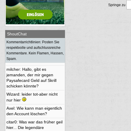
toubi
: Frohes neues Jahr Euch
Springe zu
allen
ShoutChat
BjoernT4Y
:
Kommentarrichtlinien: Posten Sie
grottenoli
: geht hier nochmal
respektvolle und aufschlussreiche
was ?
Kommentare. Kein Flamen, Hassen,
Spam.
Bamm Bamm
:
milcher
: Hallo, gibt es
jemanden, der mir gegen
Paysafecard Geld auf Skrill
schicken könnte?
Wizard
: leider tot-aber nicht
nur hier
Axel
: Wie kann man eigentlich
den Account löschen?
citar0
: Was war das früher geil
hier... Die legendäre