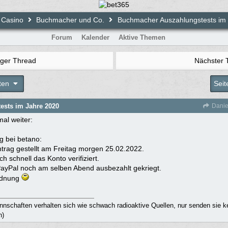
 Casino
Buchmacher und Co.
Buchmacher Auszahlungstests im
Forum
Kalender
Aktive Themen
iger Thread
Nächster
ten
Seit
sts im Jahre 2020
Danie
al weiter:
g bei betano:
trag gestellt am Freitag morgen 25.02.2022.
h schnell das Konto verifiziert.
ayPal noch am selben Abend ausbezahlt gekriegt.
Ordnung
nschaften verhalten sich wie schwach radioaktive Quellen, nur senden sie ke
n)