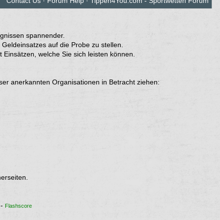
Contact Us
·
Forum Help
·
Tippen4You.com - Sportwetten Forum
eignissen spannender.
Geldeinsatzes auf die Probe zu stellen.
Einsätzen, welche Sie sich leisten können.
eser anerkannten Organisationen in Betracht ziehen:
erseiten.
-
Flashscore