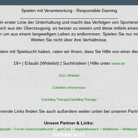
Spielen mit Verantwortung - Responsible Gaming
________________________________________
 in erster Linie der Unterhaltung und macht das Verfolgen von Sporter
ich aus der Überzeugung, es besser zu wissen und diese mittels eines 
r um aus einem langweiligen Leben zu entkommen. Spielen Sie nur mit 
Wetten Sie nicht über ihre Verhältnisse.
m mit Spielsucht haben, raten wir Ihnen, dass Sie Hilfe von einer di
18+ | Erlaubt (Whitelist) | Suchtrisiken | Hilfe unter
buwei.de
GGL Whitelist
Gamblers Anonymous
Gambling TherapyGambling Therapy
hrende Links finden Sie auch außerdem weiter unten bei unseren Partn
Unsere Partner & Links:
-
-
-
-
-
ppspiel
Forum Gluecksspielsucht
gamCare
begambleaware
Wettbonus
Wettbasis
DATENSCHUTZ