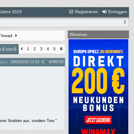
 Jahre 2019
Registrieren
Einloggen
Winamax
 Thread
1
2
3
4
5
6
e 6 von 6
26/02/2022
12:23
#
795703
lano
ine Strahlen aus, sondern Tore."