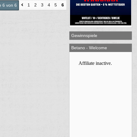
1
2
3
4
5
6
e 6 von 6
Gewinnspiele
Betano - Welcome