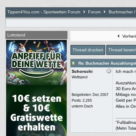
BjoernT4Y
:
Tippen4You.com - Sportwetten Forum
Forum
Buchmacher /
toubi
:
Lottoland
Wizard
:
Vorher
toubi
:
Thread drucken
Thread bewer
toubi
:
Re: Buchmacher Auszahlungste
Bamm Bamm
:
Schorschi
Ich mach m
Wettspezi
Auszahlun
30 Euro An
toubi
:
Mittags noc
Beigetreten:
Dec 2007
Geld per P
Posts: 2,265
Alles in 
unterm Dach
Bamm Bamm
:
"Fußballman
(Metin Tola
toubi
: