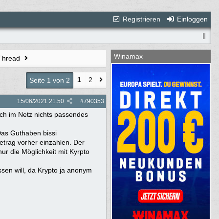
Registrieren
Einloggen
Winamax
 Thread
1
2
Seite 1 von 2
15/06/2021
21:50
#
790353
ch im Netz nichts passendes
as Guthaben bissi
etrag vorher einzahlen. Der
r die Möglichkeit mit Kyrpto
sen will, da Krypto ja anonym