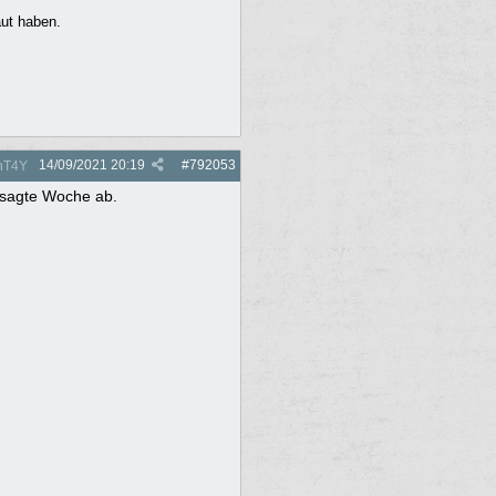
aut haben.
14/09/2021
20:19
#
792053
nT4Y
besagte Woche ab.