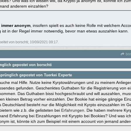
okies? Und was ich wissen will, da Krypto ja anonym ist, könnte ich zu
mand anderem einzahlen?
t immer anonym
, insofern spielt es auch keine Rolle mit welchem Acco
 ist in der Regel immer notwendig, bevor man etwas auszahlen kann.
beitet von borschti;
10/09/2021
09:17
.
bor
nglich gepostet von borschti
prünglich gepostet von Tuerkei Experte
auche mal Hilfe. Nutze keine Kyrptowährungen und zu meinem Anliegen
ssendes gefunden. Geschenktes Guthaben für die Registrierung von 
kommen. Das Guthaben bissi hochgeschraubt und will auszahlen, muss
nen kleinen Betrag vorher einzahlen. Der Bookie hat einige gängige E
s Deutschland besteht nur die Möglichkeit mit Kyrpto einzuzahlen im 
ietern wie z.b. die gelisteten bei
Erfahrungen
. Die haben mehrere Kyr
and Erfahrung bei Einzahlungen mit Kyrypto bei Bookies? Und was ich w
onym ist, könnte ich zum Beispiel mit einem account von jemand ande