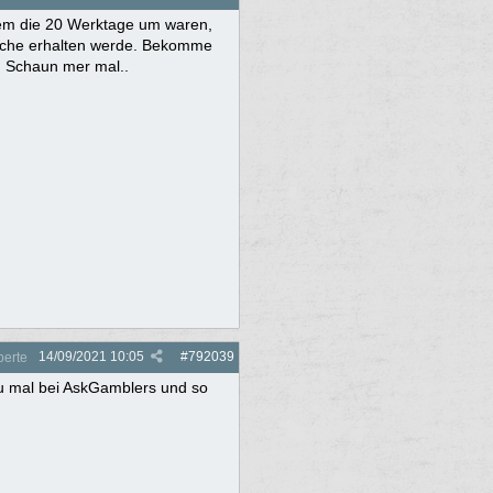
dem die 20 Werktage um waren,
 Woche erhalten werde. Bekomme
n. Schaun mer mal..
14/09/2021
10:05
#
792039
perte
du mal bei AskGamblers und so