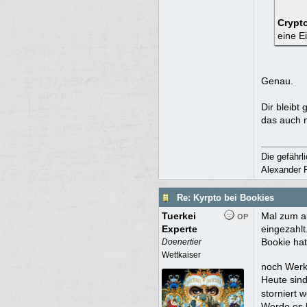
Crypt
eine E
Genau.
Dir bleibt
das auch n
Die gefährl
Alexander F
Re: Kyrpto bei Bookies
Tuerkei
Mal zum ak
OP
Experte
eingezahlt
Bookie hat
Doenertier
Wettkaiser
noch Wer
Heute sind
storniert 
Werde es h