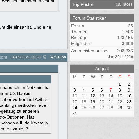
m Beispiel mit einem account
Top Poster
(30 Tage)
Forum Statistiken
Forum
25
unt die einzahlst. Und eine
Themen
1,506
Beiträge
123,155
Mitglieder
3,888
Am meisten online
208,333
Jun 29th, 2026
10/09/2021
10:28
#
791958
schti
August
M
T
W
T
F
S
S
1
2
 habe ich im Netz nichts
3
4
5
6
7
8
9
einem US-Bookie
10
11
12
13
14
15
16
 aber vorher laut AGB`s
17
18
19
20
21
22
23
inzahlungsmethoden, aber
24
25
26
27
28
29
30
Gegenzug zu anderen
31
pto-Optionen. Hat
issen will, da Krypto ja
rem einzahlen?