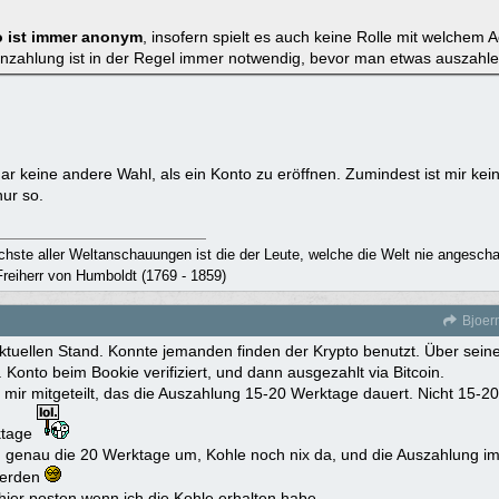
o ist immer anonym
, insofern spielt es auch keine Rolle mit welchem 
inzahlung ist in der Regel immer notwendig, bevor man etwas auszahl
 gar keine andere Wahl, als ein Konto zu eröffnen. Zumindest ist mir kei
ur so.
ichste aller Weltanschauungen ist die der Leute, welche die Welt nie angesch
reiherr von Humboldt (1769 - 1859)
Bjoer
tuellen Stand. Konnte jemanden finden der Krypto benutzt. Über seine
. Konto beim Bookie verifiziert, und dann ausgezahlt via Bitcoin.
 mir mitgeteilt, das die Auszahlung 15-20 Werktage dauert. Nicht 15-
ktage
 genau die 20 Werktage um, Kohle noch nix da, und die Auszahlung i
werden
ier posten wenn ich die Kohle erhalten habe.