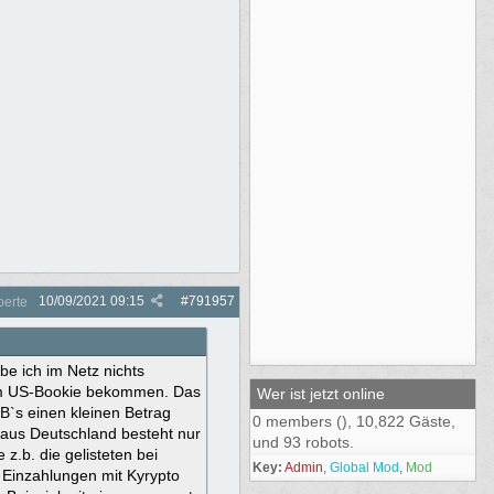
10/09/2021
09:15
#
791957
perte
e ich im Netz nichts
em US-Bookie bekommen. Das
Wer ist jetzt online
B`s einen kleinen Betrag
0 members (), 10,822 Gäste,
 aus Deutschland besteht nur
und 93 robots.
z.b. die gelisteten bei
Key:
Admin
,
Global Mod
,
Mod
 Einzahlungen mit Kyrypto