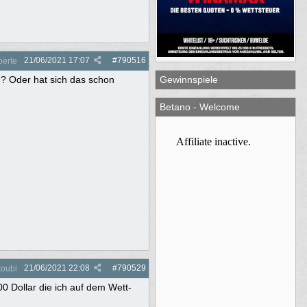
21/06/2021
17:07
#
790516
perte
n? Oder hat sich das schon
Gewinnspiele
Betano - Welcome
21/06/2021
22:08
#
790529
toubi
0 Dollar die ich auf dem Wett-