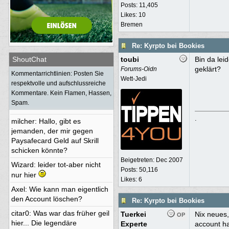
toubi
: Frohes neues Jahr Euch
Posts: 11,405
Likes: 10
allen
Bremen
Re: Kyrpto bei Bookies
ShoutChat
toubi
Bin da lei
BjoernT4Y
:
geklärt?
Forums-Oidn
Kommentarrichtlinien: Posten Sie
Wett-Jedi
grottenoli
: geht hier nochmal
respektvolle und aufschlussreiche
was ?
Kommentare. Kein Flamen, Hassen,
Spam.
Bamm Bamm
:
.
milcher
: Hallo, gibt es
jemanden, der mir gegen
Paysafecard Geld auf Skrill
schicken könnte?
Beigetreten:
Dec 2007
Wizard
: leider tot-aber nicht
Posts: 50,116
nur hier
Likes: 6
Axel
: Wie kann man eigentlich
den Account löschen?
Re: Kyrpto bei Bookies
citar0
: Was war das früher geil
Tuerkei
Nix neues,
OP
hier... Die legendäre
Experte
account h