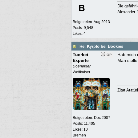
B
Die gefährl
Alexander F
Beigetreten:
Aug 2013
Posts: 9,548
Likes: 4
Re: Kyrpto bei Bookies
Tuerkei
Hab mich n
OP
Experte
Man stelle
Doenertier
Wettkaiser
Zitat Atatü
Beigetreten:
Dec 2007
Posts: 11,405
Likes: 10
Bremen