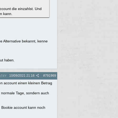
Account die einzahlst. Und
en kann.
ne Alternative bekannt, kenne
aut haben.
10/09/2021
21:18
#
791969
nT4Y
n account einen kleinen Betrag
20 normale Tage, sondern auch
m Bookie account kann noch