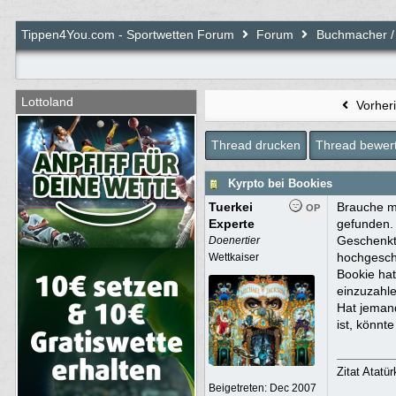
BjoernT4Y
:
Tippen4You.com - Sportwetten Forum
Forum
Buchmacher /
toubi
:
Lottoland
Wizard
:
Vorher
toubi
:
Thread drucken
Thread bewer
toubi
:
Kyrpto bei Bookies
Bamm Bamm
:
Tuerkei
Brauche ma
OP
Experte
gefunden.
Geschenkt
Doenertier
hochgeschr
Wettkaiser
toubi
:
Bookie hat
einzuzahl
Hat jemand
ist, könnt
Bamm Bamm
:
Zitat Atatü
toubi
:
Beigetreten:
Dec 2007