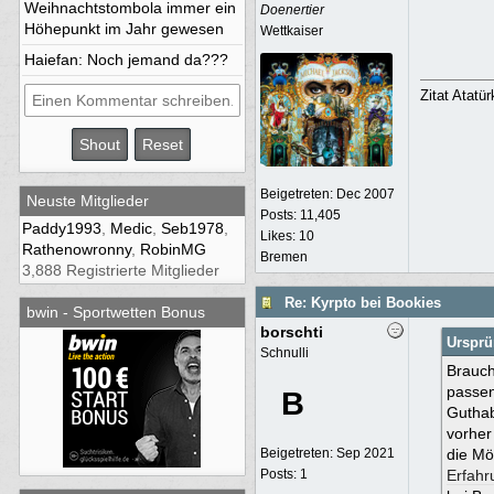
Weihnachtstombola immer ein
Doenertier
Höhepunkt im Jahr gewesen
Wettkaiser
Haiefan
: Noch jemand da???
Zitat Atatü
Beigetreten:
Dec 2007
Neuste Mitglieder
Posts: 11,405
Paddy1993
,
Medic
,
Seb1978
,
Likes: 10
Rathenowronny
,
RobinMG
Bremen
3,888 Registrierte Mitglieder
Re: Kyrpto bei Bookies
bwin - Sportwetten Bonus
borschti
Ursprü
Schnulli
Brauch
passen
B
Guthab
vorher
Beigetreten:
Sep 2021
die Mö
Posts: 1
Erfahr