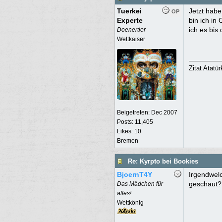
Tuerkei
Jetzt habe
OP
Experte
bin ich in
ich es bis
Doenertier
Wettkaiser
Zitat Atatü
Beigetreten:
Dec 2007
Posts: 11,405
Likes: 10
Bremen
Re: Kyrpto bei Bookies
BjoernT4Y
Irgendwelc
geschaut?
Das Mädchen für
alles!
Wettkönig