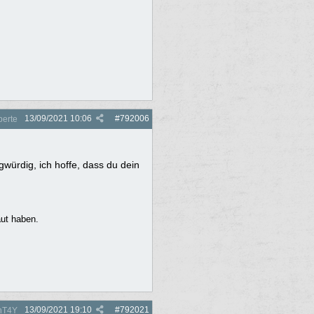
13/09/2021
10:06
#
792006
perte
gwürdig, ich hoffe, dass du dein
aut haben.
13/09/2021
19:10
#
792021
nT4Y