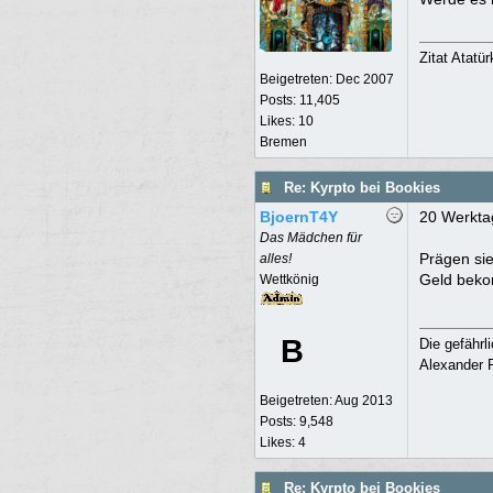
Zitat Atatü
Beigetreten:
Dec 2007
Posts: 11,405
Likes: 10
Bremen
Re: Kyrpto bei Bookies
BjoernT4Y
20 Werkta
Das Mädchen für
Prägen sie
alles!
Geld beko
Wettkönig
B
Die gefährl
Alexander F
Beigetreten:
Aug 2013
Posts: 9,548
Likes: 4
Re: Kyrpto bei Bookies