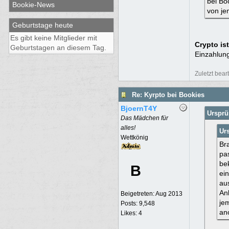
bei Bo
Bookie-News
von je
Geburtstage heute
Es gibt keine Mitglieder mit
Crypto is
Geburtstagen an diesem Tag.
Einzahlung
Zuletzt bear
Re: Kyrpto bei Bookies
BjoernT4Y
Ursprü
Das Mädchen für
alles!
Urs
Wettkönig
Br
pa
be
B
ei
au
Anb
Beigetreten:
Aug 2013
jem
Posts: 9,548
an
Likes: 4