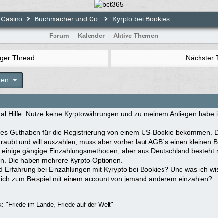
 Casino
Buchmacher und Co.
Kyrpto bei Bookies
Forum
Kalender
Aktive Themen
iger Thread
Nächster
ten
l Hilfe. Nutze keine Kyrptowährungen und zu meinem Anliegen habe i
es Guthaben für die Registrierung von einem US-Bookie bekommen. D
aubt und will auszahlen, muss aber vorher laut AGB`s einen kleinen B
 einige gängige Einzahlungsmethoden, aber aus Deutschland besteht nu
en. Die haben mehrere Kyrpto-Optionen.
 Erfahrung bei Einzahlungen mit Kyrypto bei Bookies? Und was ich wis
e ich zum Beispiel mit einem account von jemand anderem einzahlen?
rk: "Friede im Lande, Friede auf der Welt"