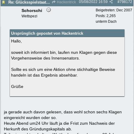
05/08/2022
16:59
#
798172
Re: Glücksspielstaatsvertrag 2021
Hackentrick
Schorschi
Beigetreten:
Dec 2007
Posts: 2,265
Wettspezi
unterm Dach
Ursprünglich gepostet von Hackentrick
Hallo,
soweit ich informiert bin, laufen nun Klagen gegen diese
Vorgehensweise des Innensenators.
Sollte es sich um eine Aktion ohne stichhaltige Beweise
handeln ist das Ergebnis absehbar.
Grüße
ja gerade auch davon gelesen, dass wohl schon sechs Klagen
eingereicht wurden oder so.
Heute Abend um24 Uhr läuft ja die Frist zum Nachweis der
Herkunft des Gründungskapitals ab.