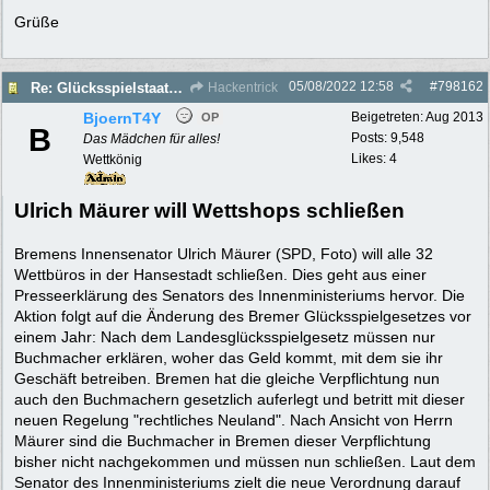
Grüße
05/08/2022
12:58
#
798162
Re: Glücksspielstaatsvertrag 2021
Hackentrick
BjoernT4Y
Beigetreten:
Aug 2013
OP
B
Posts: 9,548
Das Mädchen für alles!
Likes: 4
Wettkönig
Ulrich Mäurer will Wettshops schließen
Bremens Innensenator Ulrich Mäurer (SPD, Foto) will alle 32
Wettbüros in der Hansestadt schließen. Dies geht aus einer
Presseerklärung des Senators des Innenministeriums hervor. Die
Aktion folgt auf die Änderung des Bremer Glücksspielgesetzes vor
einem Jahr: Nach dem Landesglücksspielgesetz müssen nur
Buchmacher erklären, woher das Geld kommt, mit dem sie ihr
Geschäft betreiben. Bremen hat die gleiche Verpflichtung nun
auch den Buchmachern gesetzlich auferlegt und betritt mit dieser
neuen Regelung "rechtliches Neuland". Nach Ansicht von Herrn
Mäurer sind die Buchmacher in Bremen dieser Verpflichtung
bisher nicht nachgekommen und müssen nun schließen. Laut dem
Senator des Innenministeriums zielt die neue Verordnung darauf