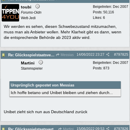
toubi
Beigetreten:
Dec 2007
Posts: 50,116
Forums-Oidn
Likes: 6
Wett-Jedi
Wir werden es sehen, diesen Schwebezustand mitzumachen,
muss man als Anbieter wollen. Mehr Klarheit gibt es dann, wenn
die entsprechende Behörde ab 2023 aktiv wird.
14/06/2022
23:27
#
797825
Re: Glücksspielstaatsvertrag 2021
Messias
Martini
Beigetreten:
Dec 2007
Posts: 873
Stammspieler
Ursprünglich gepostet von Messias
Ich hoffe betano und Unibet bleiben und ziehen durch...
Unibet zieht sich nun aus Deutschland zurück
15/06/2022
09:53
#
797826
Re: Glücksspielstaatsvertrag 2021
Martini