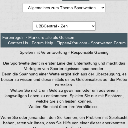
Forenregeln
·
Markiere alle als Gelesen
Contact Us
·
Forum Help
·
Tippen4You.com - Sportwetten Forum
Spielen mit Verantwortung - Responsible Gaming
________________________________________
Die Sportwette dient in erster Linie der Unterhaltung und macht das
Verfolgen von Sportereignissen spannender.
Denn die Spannung einer Wette ergibt sich aus der Überzeugung, es
besser zu wissen und diese mittels eines Geldeinsatzes auf die Probe
zu stellen.
Wetten Sie nicht, um Geld zu gewinnen oder um aus einem
langweiligen Leben zu entkommen. Spielen Sie nur mit Einsätzen,
welche Sie sich leisten können.
Wetten Sie nicht über ihre Verhältnisse.
Wenn Sie oder jemanden, den Sie kennen, ein Problem mit Spielsucht
haben, raten wir Ihnen, dass Sie Hilfe von einer dieser anerkannten