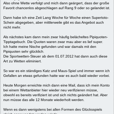
Also ohne Wette verfolgt und mich dann geärgert, dass der große
Favorit chancenlos abgeschlagen auf Rang 9 oder so gelandet ist.
Dann habe ich eine Zeit Lang Woche für Woche einen Supertoto-
Schein abgegeben, aber mittlerweile gibt es das Angebot auch
nicht mehr.
Als nächstes kam dann mein zwar häufig belächeltes Pipiquoten-
Tipptagebuch. Die Quoten waren zwar mau aber es lief super.
Ich hatte meine Nische gefunden und war damals mit den
Pipiquoten sehr glücklich.
Die Sportwetten-Steuer ab dem 01.07.2012 hat dann auch diese
Art zu Wetten eliminiert.
So war es ein ständiges Katz und Maus-Spiel und immer wenn ich
Gefallen an etwas gefunden hatte war es auch bald wieder vorbei.
Heute Morgen erreichte mich dann eine Mail, dass ich mein Konto
bei einem Wettanbieter hier wieder neu verifizieren müsse,
obwohl es bereits verifiziert ist und sich nichts geändert hat. Aber
nun müsse das alle 12 Monate wiederholt werden.
Wenn es dann wenigstens bei allen Formen des Glücksspiels