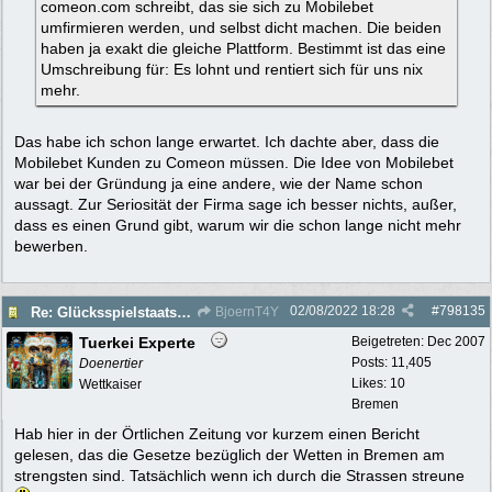
comeon.com schreibt, das sie sich zu Mobilebet
umfirmieren werden, und selbst dicht machen. Die beiden
haben ja exakt die gleiche Plattform. Bestimmt ist das eine
Umschreibung für: Es lohnt und rentiert sich für uns nix
mehr.
Das habe ich schon lange erwartet. Ich dachte aber, dass die
Mobilebet Kunden zu Comeon müssen. Die Idee von Mobilebet
war bei der Gründung ja eine andere, wie der Name schon
aussagt. Zur Seriosität der Firma sage ich besser nichts, außer,
dass es einen Grund gibt, warum wir die schon lange nicht mehr
bewerben.
02/08/2022
18:28
#
798135
Re: Glücksspielstaatsvertrag 2021
BjoernT4Y
Tuerkei Experte
Beigetreten:
Dec 2007
Posts: 11,405
Doenertier
Likes: 10
Wettkaiser
Bremen
Hab hier in der Örtlichen Zeitung vor kurzem einen Bericht
gelesen, das die Gesetze bezüglich der Wetten in Bremen am
strengsten sind. Tatsächlich wenn ich durch die Strassen streune