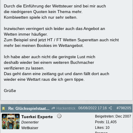
Durch die Einführung der Wettsteuer sind bei mir auch
die niedrigeren Quoten kein Thema mehr.
Kombiwetten spiele ich nur sehr selten.
Inzwischen verringert sich leider auch das Angebot an
Wetten immer häufiger.
Zum Beispiel sind jetzt HT / FT Wetten Superettan auch nicht
mehr bei meinen Bookies im Wettangebot.
Ich habe aber auch nicht die geringste Lust mich
deshalb wieder bei einem weiteren Buchmacher
verifizieren zu lassen.
Das geht dann eine zeitlang gut und dann fällt dort auch
wieder eine Wettart raus die ich gern tippe.
Grüße
06/08/2022
17:16
#
798205
Re: Glücksspielstaatsvertrag 2021
Hackentrick
Tuerkei Experte
Beigetreten:
Dec 2007
Posts: 11,405
Doenertier
Likes: 10
Wettkaiser