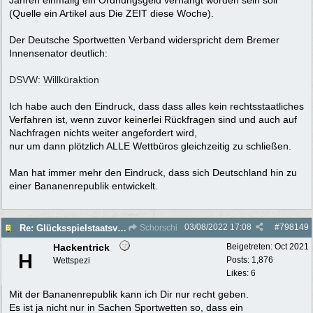
Jahren einmalig ein Ordnungsgeld verhängt worden sein soll
(Quelle ein Artikel aus Die ZEIT diese Woche).
Der Deutsche Sportwetten Verband widerspricht dem Bremer
Innensenator deutlich:
DSVW: Willküraktion
Ich habe auch den Eindruck, dass dass alles kein rechtsstaatliches
Verfahren ist, wenn zuvor keinerlei Rückfragen sind und auch auf
Nachfragen nichts weiter angefordert wird,
nur um dann plötzlich ALLE Wettbüros gleichzeitig zu schließen.
Man hat immer mehr den Eindruck, dass sich Deutschland hin zu
einer Bananenrepublik entwickelt.
03/08/2022
17:08
#
798149
Re: Glücksspielstaatsvertrag 2021
Schorschi
Hackentrick
Beigetreten:
Oct 2021
H
Posts: 1,876
Wettspezi
Likes: 6
Mit der Bananenrepublik kann ich Dir nur recht geben.
Es ist ja nicht nur in Sachen Sportwetten so, dass ein