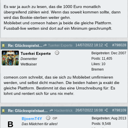
Es war ja auch zu lesen, das die 1000 Euro monatlich
übergreifend zählen wird. Wenn das soweit kommen sollte, dann
wird das Bookie-sterben weiter gehn.
Mobilebet und comeon haben ja beide die gleiche Plattform.
Fussball-live wetten sind dort auf ein Minimum geschrumpft.
14/07/2022
18:12
#
798028
Re: Glücksspielstaatsvertrag 2021
Tuerkei Experte
Tuerkei Experte
Beigetreten:
Dec 2007
Posts: 11,405
Doenertier
Likes: 10
Wettkaiser
Bremen
comeon.com schreibt, das sie sich zu Mobilebet umfirmieren
werden, und selbst dicht machen. Die beiden haben ja exakt die
gleiche Plattform. Bestimmt ist das eine Umschreibung für: Es
lohnt und rentiert sich für uns nix mehr.
26/07/2022
16:08
#
798109
Re: Glücksspielstaatsvertrag 2021
Hackentrick
BjoernT4Y
Beigetreten:
Aug 2013
OP
B
Posts: 9,548
Das Mädchen für alles!