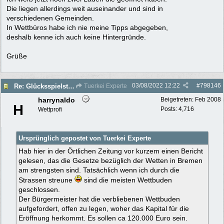
Die liegen allerdings weit auseinander und sind in
verschiedenen Gemeinden.
In Wettbüros habe ich nie meine Tipps abgegeben,
deshalb kenne ich auch keine Hintergründe.
Grüße
03/08/2022
12:22
#
798146
Re: Glücksspielstaatsvertrag 2021
Tuerkei Experte
harrynaldo
Beigetreten:
Feb 2008
H
Posts: 4,716
Wettprofi
Ursprünglich gepostet von Tuerkei Experte
Hab hier in der Örtlichen Zeitung vor kurzem einen Bericht
gelesen, das die Gesetze bezüglich der Wetten in Bremen
am strengsten sind. Tatsächlich wenn ich durch die
Strassen streune
sind die meisten Wettbuden
geschlossen.
Der Bürgermeister hat die verbliebenen Wettbuden
aufgefordert, offen zu legen, woher das Kapital für die
Eröffnung herkommt. Es sollen ca 120.000 Euro sein.