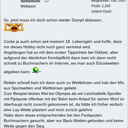
Schorschi
Beigetreten:
Dec 2007
Posts: 2,265
Wettspezi
unterm Dach
So, jetzt muss ich doch schon wieder Dampf ablassen...
Zocke ja auch schon seit meinem 18. Lebensjahr und hoffe, dass
mir dieses Hobby nicht noch ganz vermiest wird.
Angefangen hat es mit dem ersten Tippschein bei Oddset, aber
aufgrund der dämlichen Kombipflicht dann kam ich dann recht
schnell zu Buchmachern im Internet, wo man auch Einzelwetten
abgeben kann.
Relativ schnell kam ich dann auch zu Wettbörsen und hab den Mix
aus Sportwetten und Wettbörsen geliebt.
Zum Beispiel letztes Mal bei Olympia als ein Leichtatletik-Sportler
mit Pipiquote offenbar mit der Bahn beim Anlauf für seinen Wurf so
überhaupt nicht zurecht gekommen ist, da hätte ich früher einfach
eine Lay-Wette platziert und mich zurück gelehnt.
Habe dann etwas entsprechendes bei den Festquoten
Buchmachern gesucht, aber nur Back-Wetten gefunden und keine
Wette gegen den Sieg.