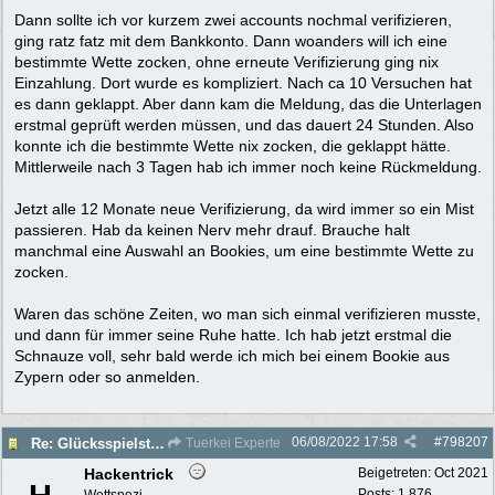
Dann sollte ich vor kurzem zwei accounts nochmal verifizieren,
ging ratz fatz mit dem Bankkonto. Dann woanders will ich eine
bestimmte Wette zocken, ohne erneute Verifizierung ging nix
Einzahlung. Dort wurde es kompliziert. Nach ca 10 Versuchen hat
es dann geklappt. Aber dann kam die Meldung, das die Unterlagen
erstmal geprüft werden müssen, und das dauert 24 Stunden. Also
konnte ich die bestimmte Wette nix zocken, die geklappt hätte.
Mittlerweile nach 3 Tagen hab ich immer noch keine Rückmeldung.
Jetzt alle 12 Monate neue Verifizierung, da wird immer so ein Mist
passieren. Hab da keinen Nerv mehr drauf. Brauche halt
manchmal eine Auswahl an Bookies, um eine bestimmte Wette zu
zocken.
Waren das schöne Zeiten, wo man sich einmal verifizieren musste,
und dann für immer seine Ruhe hatte. Ich hab jetzt erstmal die
Schnauze voll, sehr bald werde ich mich bei einem Bookie aus
Zypern oder so anmelden.
06/08/2022
17:58
#
798207
Re: Glücksspielstaatsvertrag 2021
Tuerkei Experte
Hackentrick
Beigetreten:
Oct 2021
Posts: 1,876