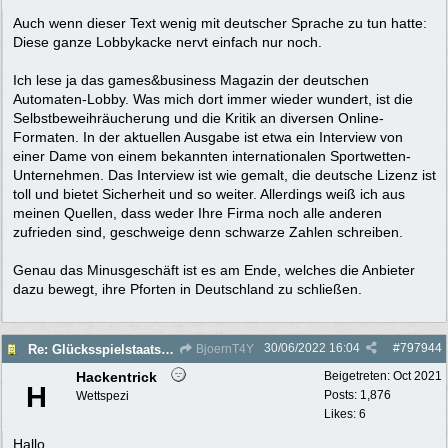
Auch wenn dieser Text wenig mit deutscher Sprache zu tun hatte:
Diese ganze Lobbykacke nervt einfach nur noch.
Ich lese ja das games&business Magazin der deutschen
Automaten-Lobby. Was mich dort immer wieder wundert, ist die
Selbstbeweihräucherung und die Kritik an diversen Online-
Formaten. In der aktuellen Ausgabe ist etwa ein Interview von
einer Dame von einem bekannten internationalen Sportwetten-
Unternehmen. Das Interview ist wie gemalt, die deutsche Lizenz ist
toll und bietet Sicherheit und so weiter. Allerdings weiß ich aus
meinen Quellen, dass weder Ihre Firma noch alle anderen
zufrieden sind, geschweige denn schwarze Zahlen schreiben.
Genau das Minusgeschäft ist es am Ende, welches die Anbieter
dazu bewegt, ihre Pforten in Deutschland zu schließen.
30/06/2022
16:04
#
797944
Re: Glücksspielstaatsvertrag 2021
BjoernT4Y
Hackentrick
Beigetreten:
Oct 2021
H
Posts: 1,876
Wettspezi
Likes: 6
Hallo,