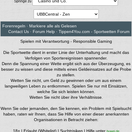
Springe zu
Forenregeln
·
Markiere alle als Gelesen
Contact Us
·
Forum Help
·
Tippen4You.com - Sportwetten Forum
Spielen mit Verantwortung - Responsible Gaming
________________________________________
Die Sportwette dient in erster Linie der Unterhaltung und macht das
Verfolgen von Sportereignissen spannender.
Denn die Spannung einer Wette ergibt sich aus der Überzeugung, es
besser zu wissen und diese mittels eines Geldeinsatzes auf die Probe
zu stellen.
Wetten Sie nicht, um Geld zu gewinnen oder um aus einem
langweiligen Leben zu entkommen. Spielen Sie nur mit Einsätzen,
welche Sie sich leisten können.
Wetten Sie nicht über ihre Verhältnisse.
Wenn Sie oder jemanden, den Sie kennen, ein Problem mit Spielsucht
haben, raten wir Ihnen, dass Sie Hilfe von einer dieser anerkannten
Organisationen in Betracht ziehen:
18+ | Erlaubt (Whitelist) | Suchtrisiken | Hilfe unter
buwei.de