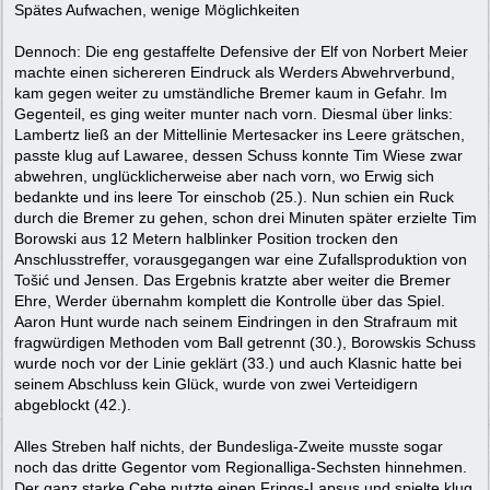
Spätes Aufwachen, wenige Möglichkeiten
Dennoch: Die eng gestaffelte Defensive der Elf von Norbert Meier
machte einen sichereren Eindruck als Werders Abwehrverbund,
kam gegen weiter zu umständliche Bremer kaum in Gefahr. Im
Gegenteil, es ging weiter munter nach vorn. Diesmal über links:
Lambertz ließ an der Mittellinie Mertesacker ins Leere grätschen,
passte klug auf Lawaree, dessen Schuss konnte Tim Wiese zwar
abwehren, unglücklicherweise aber nach vorn, wo Erwig sich
bedankte und ins leere Tor einschob (25.). Nun schien ein Ruck
durch die Bremer zu gehen, schon drei Minuten später erzielte Tim
Borowski aus 12 Metern halblinker Position trocken den
Anschlusstreffer, vorausgegangen war eine Zufallsproduktion von
Tošić und Jensen. Das Ergebnis kratzte aber weiter die Bremer
Ehre, Werder übernahm komplett die Kontrolle über das Spiel.
Aaron Hunt wurde nach seinem Eindringen in den Strafraum mit
fragwürdigen Methoden vom Ball getrennt (30.), Borowskis Schuss
wurde noch vor der Linie geklärt (33.) und auch Klasnic hatte bei
seinem Abschluss kein Glück, wurde von zwei Verteidigern
abgeblockt (42.).
Alles Streben half nichts, der Bundesliga-Zweite musste sogar
noch das dritte Gegentor vom Regionalliga-Sechsten hinnehmen.
Der ganz starke Cebe nutzte einen Frings-Lapsus und spielte klug