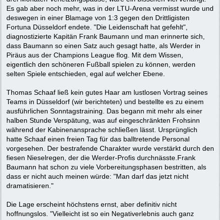
Es gab aber noch mehr, was in der LTU-Arena vermisst wurde und
deswegen in einer Blamage von 1:3 gegen den Drittligisten
Fortuna Düsseldorf endete. "Die Leidenschaft hat gefehlt",
diagnostizierte Kapitän Frank Baumann und man erinnerte sich,
dass Baumann so einen Satz auch gesagt hatte, als Werder in
Piräus aus der Champions League flog. Mit dem Wissen,
eigentlich den schöneren Fußball spielen zu können, werden
selten Spiele entschieden, egal auf welcher Ebene.
Thomas Schaaf ließ kein gutes Haar am lustlosen Vortrag seines
Teams in Düsseldorf (wir berichteten) und bestellte es zu einem
ausführlichen Sonntagstraining. Das begann mit mehr als einer
halben Stunde Verspätung, was auf eingeschränkten Frohsinn
während der Kabinenansprache schließen lässt. Ursprünglich
hatte Schaaf einen freien Tag für das balltretende Personal
vorgesehen. Der bestrafende Charakter wurde verstärkt durch den
fiesen Nieselregen, der die Werder-Profis durchnässte.Frank
Baumann hat schon zu viele Vorbereitungsphasen bestritten, als
dass er nicht auch meinen würde: "Man darf das jetzt nicht
dramatisieren."
Die Lage erscheint höchstens ernst, aber definitiv nicht
hoffnungslos. "Vielleicht ist so ein Negativerlebnis auch ganz