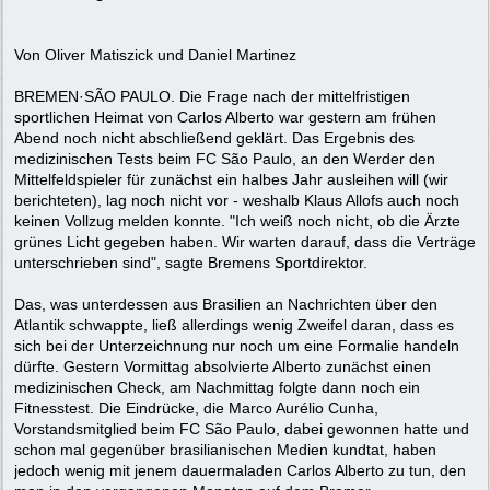
Von Oliver Matiszick und Daniel Martinez
BREMEN·SÃO PAULO. Die Frage nach der mittelfristigen
sportlichen Heimat von Carlos Alberto war gestern am frühen
Abend noch nicht abschließend geklärt. Das Ergebnis des
medizinischen Tests beim FC São Paulo, an den Werder den
Mittelfeldspieler für zunächst ein halbes Jahr ausleihen will (wir
berichteten), lag noch nicht vor - weshalb Klaus Allofs auch noch
keinen Vollzug melden konnte. "Ich weiß noch nicht, ob die Ärzte
grünes Licht gegeben haben. Wir warten darauf, dass die Verträge
unterschrieben sind", sagte Bremens Sportdirektor.
Das, was unterdessen aus Brasilien an Nachrichten über den
Atlantik schwappte, ließ allerdings wenig Zweifel daran, dass es
sich bei der Unterzeichnung nur noch um eine Formalie handeln
dürfte. Gestern Vormittag absolvierte Alberto zunächst einen
medizinischen Check, am Nachmittag folgte dann noch ein
Fitnesstest. Die Eindrücke, die Marco Aurélio Cunha,
Vorstandsmitglied beim FC São Paulo, dabei gewonnen hatte und
schon mal gegenüber brasilianischen Medien kundtat, haben
jedoch wenig mit jenem dauermaladen Carlos Alberto zu tun, den