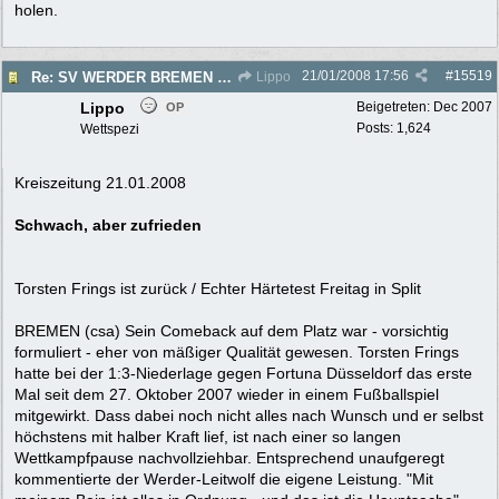
holen.
21/01/2008
17:56
#
15519
Re: SV WERDER BREMEN 2007/2008 - Rückrunde
Lippo
Lippo
Beigetreten:
Dec 2007
OP
Posts: 1,624
Wettspezi
Kreiszeitung 21.01.2008
Schwach, aber zufrieden
Torsten Frings ist zurück / Echter Härtetest Freitag in Split
BREMEN (csa) Sein Comeback auf dem Platz war - vorsichtig
formuliert - eher von mäßiger Qualität gewesen. Torsten Frings
hatte bei der 1:3-Niederlage gegen Fortuna Düsseldorf das erste
Mal seit dem 27. Oktober 2007 wieder in einem Fußballspiel
mitgewirkt. Dass dabei noch nicht alles nach Wunsch und er selbst
höchstens mit halber Kraft lief, ist nach einer so langen
Wettkampfpause nachvollziehbar. Entsprechend unaufgeregt
kommentierte der Werder-Leitwolf die eigene Leistung. "Mit