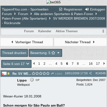
Tippen4You.com - Sportwetten
Registrieren
Einloggen
Forum
Forum
Alle anderen Sportarten & Paten-Foren
Paten-Foren (Alle Sportarten)
SV WERDER BREMEN 2007/2008
- Rückrunde
Forum
Kalender
Aktive Themen
Vorheriger Thread
Nächster Thread
Thread drucken
Bewertung: 5
1
2
…
4
5
6
7
8
…
16
17
Seite 6 von 17
18/01/2008
17:59
#
14549
Re: SV WERDER BREMEN 2007/2008 - Rückrunde
Lippo
Lippo
Beigetreten:
Dec 2007
OP
Posts: 1,624
Wettspezi
Weser-Kurier 18.01.2008
Schon morgen für São Paulo am Ball?