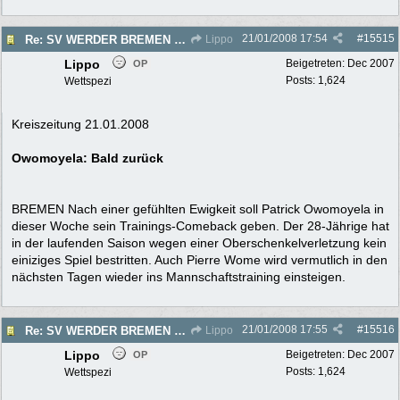
21/01/2008
17:54
#
15515
Re: SV WERDER BREMEN 2007/2008 - Rückrunde
Lippo
Lippo
Beigetreten:
Dec 2007
OP
Posts: 1,624
Wettspezi
Kreiszeitung 21.01.2008
Owomoyela: Bald zurück
BREMEN Nach einer gefühlten Ewigkeit soll Patrick Owomoyela in
dieser Woche sein Trainings-Comeback geben. Der 28-Jährige hat
in der laufenden Saison wegen einer Oberschenkelverletzung kein
einiziges Spiel bestritten. Auch Pierre Wome wird vermutlich in den
nächsten Tagen wieder ins Mannschaftstraining einsteigen.
21/01/2008
17:55
#
15516
Re: SV WERDER BREMEN 2007/2008 - Rückrunde
Lippo
Lippo
Beigetreten:
Dec 2007
OP
Posts: 1,624
Wettspezi