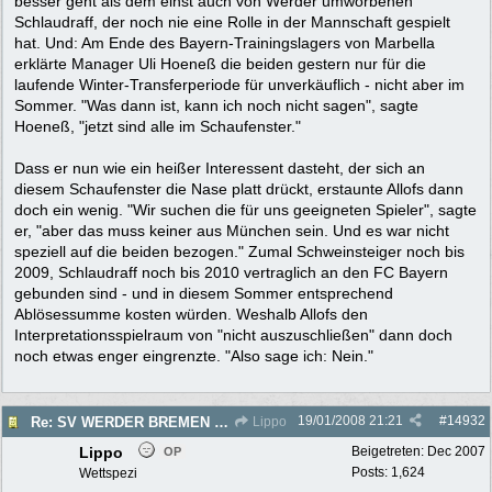
besser geht als dem einst auch von Werder umworbenen
Schlaudraff, der noch nie eine Rolle in der Mannschaft gespielt
hat. Und: Am Ende des Bayern-Trainingslagers von Marbella
erklärte Manager Uli Hoeneß die beiden gestern nur für die
laufende Winter-Transferperiode für unverkäuflich - nicht aber im
Sommer. "Was dann ist, kann ich noch nicht sagen", sagte
Hoeneß, "jetzt sind alle im Schaufenster."
Dass er nun wie ein heißer Interessent dasteht, der sich an
diesem Schaufenster die Nase platt drückt, erstaunte Allofs dann
doch ein wenig. "Wir suchen die für uns geeigneten Spieler", sagte
er, "aber das muss keiner aus München sein. Und es war nicht
speziell auf die beiden bezogen." Zumal Schweinsteiger noch bis
2009, Schlaudraff noch bis 2010 vertraglich an den FC Bayern
gebunden sind - und in diesem Sommer entsprechend
Ablösessumme kosten würden. Weshalb Allofs den
Interpretationsspielraum von "nicht auszuschließen" dann doch
noch etwas enger eingrenzte. "Also sage ich: Nein."
19/01/2008
21:21
#
14932
Re: SV WERDER BREMEN 2007/2008 - Rückrunde
Lippo
Lippo
Beigetreten:
Dec 2007
OP
Posts: 1,624
Wettspezi