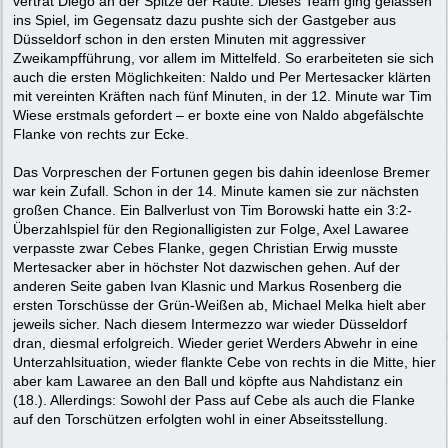
vertrat Diego an der Spitze der Raute. Dieses Team ging gelassen
ins Spiel, im Gegensatz dazu pushte sich der Gastgeber aus
Düsseldorf schon in den ersten Minuten mit aggressiver
Zweikampfführung, vor allem im Mittelfeld. So erarbeiteten sie sich
auch die ersten Möglichkeiten: Naldo und Per Mertesacker klärten
mit vereinten Kräften nach fünf Minuten, in der 12. Minute war Tim
Wiese erstmals gefordert – er boxte eine von Naldo abgefälschte
Flanke von rechts zur Ecke.
Das Vorpreschen der Fortunen gegen bis dahin ideenlose Bremer
war kein Zufall. Schon in der 14. Minute kamen sie zur nächsten
großen Chance. Ein Ballverlust von Tim Borowski hatte ein 3:2-
Überzahlspiel für den Regionalligisten zur Folge, Axel Lawaree
verpasste zwar Cebes Flanke, gegen Christian Erwig musste
Mertesacker aber in höchster Not dazwischen gehen. Auf der
anderen Seite gaben Ivan Klasnic und Markus Rosenberg die
ersten Torschüsse der Grün-Weißen ab, Michael Melka hielt aber
jeweils sicher. Nach diesem Intermezzo war wieder Düsseldorf
dran, diesmal erfolgreich. Wieder geriet Werders Abwehr in eine
Unterzahlsituation, wieder flankte Cebe von rechts in die Mitte, hier
aber kam Lawaree an den Ball und köpfte aus Nahdistanz ein
(18.). Allerdings: Sowohl der Pass auf Cebe als auch die Flanke
auf den Torschützen erfolgten wohl in einer Abseitsstellung.