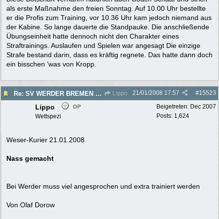
als erste Maßnahme den freien Sonntag. Auf 10.00 Uhr bestellte
er die Profis zum Training, vor 10.36 Uhr kam jedoch niemand aus
der Kabine. So lange dauerte die Standpauke. Die anschließende
Übungseinheit hatte dennoch nicht den Charakter eines
Straftrainings. Auslaufen und Spielen war angesagt Die einzige
Strafe bestand darin, dass es kräftig regnete. Das hatte dann doch
ein bisschen ’was von Kropp.
21/01/2008
17:57
#
15523
Re: SV WERDER BREMEN 2007/2008 - Rückrunde
Lippo
Lippo
Beigetreten:
Dec 2007
OP
Posts: 1,624
Wettspezi
Weser-Kurier 21.01.2008
Nass gemacht
Bei Werder muss viel angesprochen und extra trainiert werden
Von Olaf Dorow