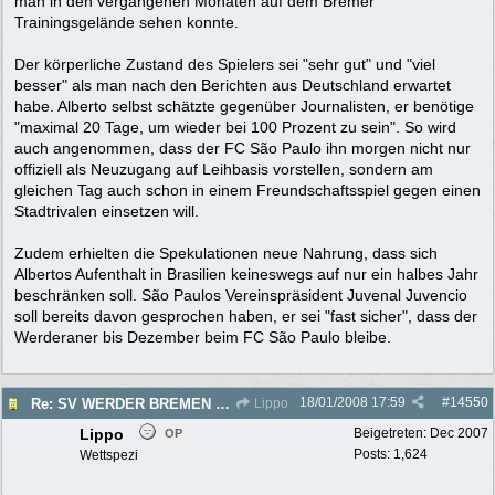
man in den vergangenen Monaten auf dem Bremer
Trainingsgelände sehen konnte.
Der körperliche Zustand des Spielers sei "sehr gut" und "viel
besser" als man nach den Berichten aus Deutschland erwartet
habe. Alberto selbst schätzte gegenüber Journalisten, er benötige
"maximal 20 Tage, um wieder bei 100 Prozent zu sein". So wird
auch angenommen, dass der FC São Paulo ihn morgen nicht nur
offiziell als Neuzugang auf Leihbasis vorstellen, sondern am
gleichen Tag auch schon in einem Freundschaftsspiel gegen einen
Stadtrivalen einsetzen will.
Zudem erhielten die Spekulationen neue Nahrung, dass sich
Albertos Aufenthalt in Brasilien keineswegs auf nur ein halbes Jahr
beschränken soll. São Paulos Vereinspräsident Juvenal Juvencio
soll bereits davon gesprochen haben, er sei "fast sicher", dass der
Werderaner bis Dezember beim FC São Paulo bleibe.
18/01/2008
17:59
#
14550
Re: SV WERDER BREMEN 2007/2008 - Rückrunde
Lippo
Lippo
Beigetreten:
Dec 2007
OP
Posts: 1,624
Wettspezi