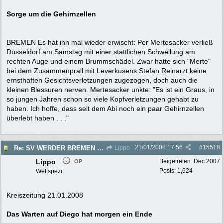
Sorge um die Gehirnzellen
BREMEN Es hat ihn mal wieder erwischt: Per Mertesacker verließ
Düsseldorf am Samstag mit einer stattlichen Schwellung am
rechten Auge und einem Brummschädel. Zwar hatte sich "Merte"
bei dem Zusammenprall mit Leverkusens Stefan Reinarzt keine
ernsthaften Gesichtsverletzungen zugezogen, doch auch die
kleinen Blessuren nerven. Mertesacker unkte: "Es ist ein Graus, in
so jungen Jahren schon so viele Kopfverletzungen gehabt zu
haben. Ich hoffe, dass seit dem Abi noch ein paar Gehirnzellen
überlebt haben . . ."
21/01/2008
17:56
#
15518
Re: SV WERDER BREMEN 2007/2008 - Rückrunde
Lippo
Lippo
Beigetreten:
Dec 2007
OP
Posts: 1,624
Wettspezi
Kreiszeitung 21.01.2008
Das Warten auf Diego hat morgen ein Ende