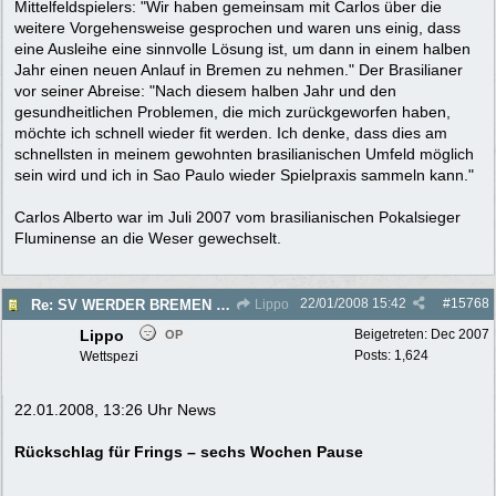
Mittelfeldspielers: "Wir haben gemeinsam mit Carlos über die
weitere Vorgehensweise gesprochen und waren uns einig, dass
eine Ausleihe eine sinnvolle Lösung ist, um dann in einem halben
Jahr einen neuen Anlauf in Bremen zu nehmen." Der Brasilianer
vor seiner Abreise: "Nach diesem halben Jahr und den
gesundheitlichen Problemen, die mich zurückgeworfen haben,
möchte ich schnell wieder fit werden. Ich denke, dass dies am
schnellsten in meinem gewohnten brasilianischen Umfeld möglich
sein wird und ich in Sao Paulo wieder Spielpraxis sammeln kann."
Carlos Alberto war im Juli 2007 vom brasilianischen Pokalsieger
Fluminense an die Weser gewechselt.
22/01/2008
15:42
#
15768
Re: SV WERDER BREMEN 2007/2008 - Rückrunde
Lippo
Lippo
Beigetreten:
Dec 2007
OP
Posts: 1,624
Wettspezi
22.01.2008, 13:26 Uhr News
Rückschlag für Frings – sechs Wochen Pause