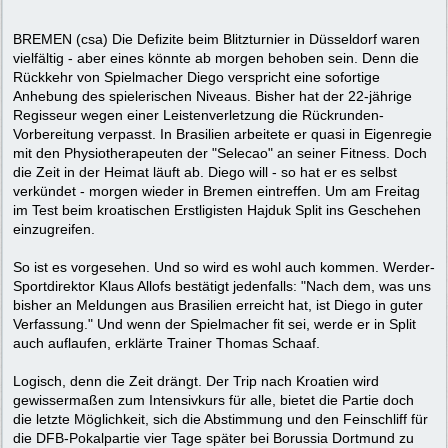
BREMEN (csa) Die Defizite beim Blitzturnier in Düsseldorf waren
vielfältig - aber eines könnte ab morgen behoben sein. Denn die
Rückkehr von Spielmacher Diego verspricht eine sofortige
Anhebung des spielerischen Niveaus. Bisher hat der 22-jährige
Regisseur wegen einer Leistenverletzung die Rückrunden-
Vorbereitung verpasst. In Brasilien arbeitete er quasi in Eigenregie
mit den Physiotherapeuten der "Selecao" an seiner Fitness. Doch
die Zeit in der Heimat läuft ab. Diego will - so hat er es selbst
verkündet - morgen wieder in Bremen eintreffen. Um am Freitag
im Test beim kroatischen Erstligisten Hajduk Split ins Geschehen
einzugreifen.
So ist es vorgesehen. Und so wird es wohl auch kommen. Werder-
Sportdirektor Klaus Allofs bestätigt jedenfalls: "Nach dem, was uns
bisher an Meldungen aus Brasilien erreicht hat, ist Diego in guter
Verfassung." Und wenn der Spielmacher fit sei, werde er in Split
auch auflaufen, erklärte Trainer Thomas Schaaf.
Logisch, denn die Zeit drängt. Der Trip nach Kroatien wird
gewissermaßen zum Intensivkurs für alle, bietet die Partie doch
die letzte Möglichkeit, sich die Abstimmung und den Feinschliff für
die DFB-Pokalpartie vier Tage später bei Borussia Dortmund zu