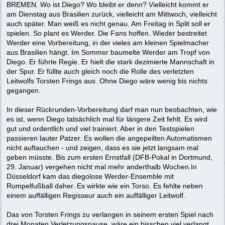
BREMEN. Wo ist Diego? Wo bleibt er denn? Vielleicht kommt er
am Dienstag aus Brasilien zurück, vielleicht am Mittwoch, vielleicht
auch später. Man weiß es nicht genau. Am Freitag in Split soll er
spielen. So plant es Werder. Die Fans hoffen. Wieder bestreitet
Werder eine Vorbereitung, in der vieles am kleinen Spielmacher
aus Brasilien hängt. Im Sommer baumelte Werder am Tropf von
Diego. Er führte Regie. Er hielt die stark dezimierte Mannschaft in
der Spur. Er füllte auch gleich noch die Rolle des verletzten
Leitwolfs Torsten Frings aus. Ohne Diego wäre wenig bis nichts
gegangen.
In dieser Rückrunden-Vorbereitung darf man nun beobachten, wie
es ist, wenn Diego tatsächlich mal für längere Zeit fehlt. Es wird
gut und ordentlich und viel trainiert. Aber in den Testspielen
passieren lauter Patzer. Es wollen die angepeilten Automatismen
nicht auftauchen - und zeigen, dass es sie jetzt langsam mal
geben müsste. Bis zum ersten Ernstfall (DFB-Pokal in Dortmund,
29. Januar) vergehen nicht mal mehr anderthalb Wochen.In
Düsseldorf kam das diegolose Werder-Ensemble mit
Rumpelfußball daher. Es wirkte wie ein Torso. Es fehlte neben
einem auffälligen Regisseur auch ein auffälliger Leitwolf.
Das von Torsten Frings zu verlangen in seinem ersten Spiel nach
drei Monaten Verletzungspause, wäre ein bisschen viel verlangt.