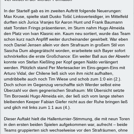
In der Startelf gab es im zweiten Auftritt folgende Neuerungen:
Max Kruse, spielte statt Dusko Tošić Linksverteidiger, im Mittelfeld
durften sich Jurica Vranjes für Aaron Hunt und Frank Baumann
statt Torsten Frings präsentieren, im Sturm nahm Hugo Almeida
den Platz von Ivan Klasnic ein. Kaum neu sortiert, wurde das Team
schon kurz nach Anpfiff weiter durcheinander gewirbelt. War eben
noch Daniel Jensen allein vor dem Strafraum in großem Stil von
Sascha Dum abgegrätscht worden, erarbeitete sich Bayer sofort
schnörkellos die erste Großchance: Ein weiter Ball aus der Abwehr
konnte von Stefan Kießling per Kopf gegen Naldo verlängert
werden. Plötzlich stand Per Mertesacker im Eins-gegen-Eins mit
Arturo Vidal, der Chilene ließ sich von ihm nicht aufhalten,
umdribbelte auch noch Tim Wiese und schob zum 1:0 ein (2.).
Doch schon im Gegenzug verschaffte sich Werder selbst eine
Überzahl vor dem gegnerischen Strafraum: Mit Übersicht setzte
Tim Borowski Hugo Almeida ein, der ließ sich vom lange stehen
bleibenden Keeper Fabian Giefer nicht aus der Ruhe bringen ließ
und glich mit links zum 1:1 aus (4.).
Dieser Auftakt hielt die Hallenturnier-Stimmung, die mit neun Toren
in den ersten beiden Spielen aufgekommen war, aufrecht – beide
Teams gruppierten sich wechselweise vor den Strafräumen, ohne