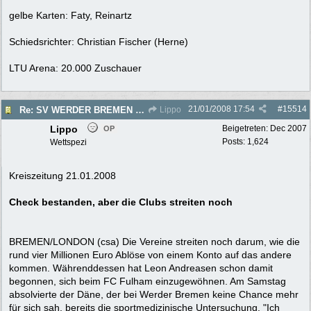
gelbe Karten: Faty, Reinartz
Schiedsrichter: Christian Fischer (Herne)
LTU Arena: 20.000 Zuschauer
21/01/2008
17:54
#
15514
Re: SV WERDER BREMEN 2007/2008 - Rückrunde
Lippo
Lippo
Beigetreten:
Dec 2007
OP
Posts: 1,624
Wettspezi
Kreiszeitung 21.01.2008
Check bestanden, aber die Clubs streiten noch
BREMEN/LONDON (csa) Die Vereine streiten noch darum, wie die
rund vier Millionen Euro Ablöse von einem Konto auf das andere
kommen. Währenddessen hat Leon Andreasen schon damit
begonnen, sich beim FC Fulham einzugewöhnen. Am Samstag
absolvierte der Däne, der bei Werder Bremen keine Chance mehr
für sich sah, bereits die sportmedizinische Untersuchung. "Ich