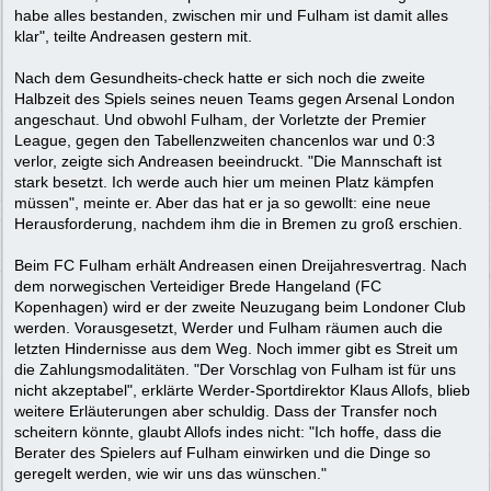
habe alles bestanden, zwischen mir und Fulham ist damit alles
klar", teilte Andreasen gestern mit.
Nach dem Gesundheits-check hatte er sich noch die zweite
Halbzeit des Spiels seines neuen Teams gegen Arsenal London
angeschaut. Und obwohl Fulham, der Vorletzte der Premier
League, gegen den Tabellenzweiten chancenlos war und 0:3
verlor, zeigte sich Andreasen beeindruckt. "Die Mannschaft ist
stark besetzt. Ich werde auch hier um meinen Platz kämpfen
müssen", meinte er. Aber das hat er ja so gewollt: eine neue
Herausforderung, nachdem ihm die in Bremen zu groß erschien.
Beim FC Fulham erhält Andreasen einen Dreijahresvertrag. Nach
dem norwegischen Verteidiger Brede Hangeland (FC
Kopenhagen) wird er der zweite Neuzugang beim Londoner Club
werden. Vorausgesetzt, Werder und Fulham räumen auch die
letzten Hindernisse aus dem Weg. Noch immer gibt es Streit um
die Zahlungsmodalitäten. "Der Vorschlag von Fulham ist für uns
nicht akzeptabel", erklärte Werder-Sportdirektor Klaus Allofs, blieb
weitere Erläuterungen aber schuldig. Dass der Transfer noch
scheitern könnte, glaubt Allofs indes nicht: "Ich hoffe, dass die
Berater des Spielers auf Fulham einwirken und die Dinge so
geregelt werden, wie wir uns das wünschen."