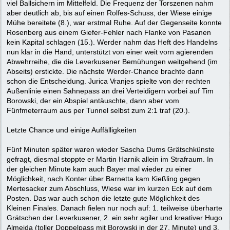
viel Ballsichern im Mittelfeld. Die Frequenz der Torszenen nahm
aber deutlich ab, bis auf einen Rolfes-Schuss, der Wiese einige
Mühe bereitete (8.), war erstmal Ruhe. Auf der Gegenseite konnte
Rosenberg aus einem Giefer-Fehler nach Flanke von Pasanen
kein Kapital schlagen (15.). Werder nahm das Heft des Handelns
nun klar in die Hand, unterstützt von einer weit vorn agierenden
Abwehrreihe, die die Leverkusener Bemühungen weitgehend (im
Abseits) erstickte. Die nächste Werder-Chance brachte dann
schon die Entscheidung. Jurica Vranjes spielte von der rechten
Außenlinie einen Sahnepass an drei Verteidigern vorbei auf Tim
Borowski, der ein Abspiel antäuschte, dann aber vom
Fünfmeterraum aus per Tunnel selbst zum 2:1 traf (20.).
Letzte Chance und einige Auffälligkeiten
Fünf Minuten später waren wieder Sascha Dums Grätschkünste
gefragt, diesmal stoppte er Martin Harnik allein im Strafraum. In
der gleichen Minute kam auch Bayer mal wieder zu einer
Möglichkeit, nach Konter über Barnetta kam Kießling gegen
Mertesacker zum Abschluss, Wiese war im kurzen Eck auf dem
Posten. Das war auch schon die letzte gute Möglichkeit des
Kleinen Finales. Danach fielen nur noch auf: 1. teilweise überharte
Grätschen der Leverkusener, 2. ein sehr agiler und kreativer Hugo
Almeida (toller Doppelpass mit Borowski in der 27. Minute) und 3.