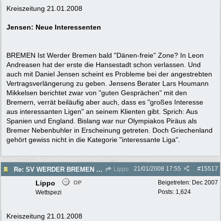
Kreiszeitung 21.01.2008
Jensen: Neue Interessenten
BREMEN Ist Werder Bremen bald "Dänen-freie" Zone? In Leon
Andreasen hat der erste die Hansestadt schon verlassen. Und
auch mit Daniel Jensen scheint es Probleme bei der angestrebten
Vertragsverlängerung zu geben. Jensens Berater Lars Houmann
Mikkelsen berichtet zwar von "guten Gesprächen" mit den
Bremern, verrät beiläufig aber auch, dass es "großes Interesse
aus interessanten Ligen" an seinem Klienten gibt. Sprich: Aus
Spanien und England. Bislang war nur Olympiakos Piräus als
Bremer Nebenbuhler in Erscheinung getreten. Doch Griechenland
gehört gewiss nicht in die Kategorie "interessante Liga".
21/01/2008
17:55
#
15517
Re: SV WERDER BREMEN 2007/2008 - Rückrunde
Lippo
Lippo
Beigetreten:
Dec 2007
OP
Posts: 1,624
Wettspezi
Kreiszeitung 21.01.2008