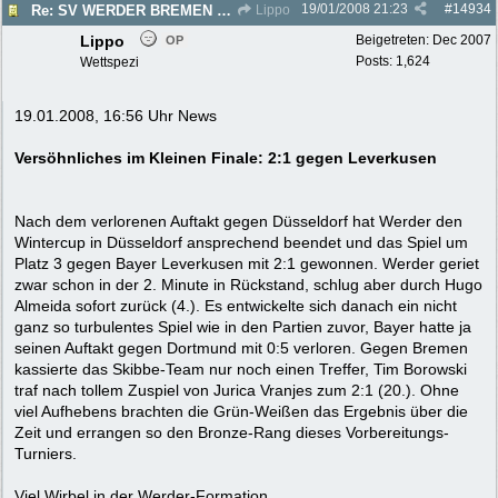
19/01/2008
21:23
#
14934
Re: SV WERDER BREMEN 2007/2008 - Rückrunde
Lippo
Lippo
Beigetreten:
Dec 2007
OP
Posts: 1,624
Wettspezi
19.01.2008, 16:56 Uhr News
Versöhnliches im Kleinen Finale: 2:1 gegen Leverkusen
Nach dem verlorenen Auftakt gegen Düsseldorf hat Werder den
Wintercup in Düsseldorf ansprechend beendet und das Spiel um
Platz 3 gegen Bayer Leverkusen mit 2:1 gewonnen. Werder geriet
zwar schon in der 2. Minute in Rückstand, schlug aber durch Hugo
Almeida sofort zurück (4.). Es entwickelte sich danach ein nicht
ganz so turbulentes Spiel wie in den Partien zuvor, Bayer hatte ja
seinen Auftakt gegen Dortmund mit 0:5 verloren. Gegen Bremen
kassierte das Skibbe-Team nur noch einen Treffer, Tim Borowski
traf nach tollem Zuspiel von Jurica Vranjes zum 2:1 (20.). Ohne
viel Aufhebens brachten die Grün-Weißen das Ergebnis über die
Zeit und errangen so den Bronze-Rang dieses Vorbereitungs-
Turniers.
Viel Wirbel in der Werder-Formation