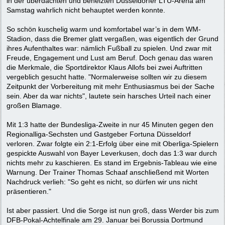
in der überdachten und beheizten Düsseldorfer LTU-Arena am
Samstag wahrlich nicht behauptet werden konnte.
So schön kuschelig warm und komfortabel war’s in dem WM-
Stadion, dass die Bremer glatt vergaßen, was eigentlich der Grund
ihres Aufenthaltes war: nämlich Fußball zu spielen. Und zwar mit
Freude, Engagement und Lust am Beruf. Doch genau das waren
die Merkmale, die Sportdirektor Klaus Allofs bei zwei Auftritten
vergeblich gesucht hatte. "Normalerweise sollten wir zu diesem
Zeitpunkt der Vorbereitung mit mehr Enthusiasmus bei der Sache
sein. Aber da war nichts", lautete sein harsches Urteil nach einer
großen Blamage.
Mit 1:3 hatte der Bundesliga-Zweite in nur 45 Minuten gegen den
Regionalliga-Sechsten und Gastgeber Fortuna Düsseldorf
verloren. Zwar folgte ein 2:1-Erfolg über eine mit Oberliga-Spielern
gespickte Auswahl von Bayer Leverkusen, doch das 1:3 war durch
nichts mehr zu kaschieren. Es stand im Ergebnis-Tableau wie eine
Warnung. Der Trainer Thomas Schaaf anschließend mit Worten
Nachdruck verlieh: "So geht es nicht, so dürfen wir uns nicht
präsentieren."
Ist aber passiert. Und die Sorge ist nun groß, dass Werder bis zum
DFB-Pokal-Achtelfinale am 29. Januar bei Borussia Dortmund