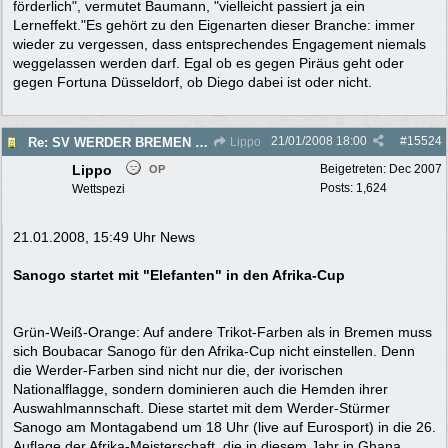
förderlich", vermutet Baumann, "vielleicht passiert ja ein
Lerneffekt."Es gehört zu den Eigenarten dieser Branche: immer
wieder zu vergessen, dass entsprechendes Engagement niemals
weggelassen werden darf. Egal ob es gegen Piräus geht oder
gegen Fortuna Düsseldorf, ob Diego dabei ist oder nicht.
21/01/2008
18:00
#
15524
Re: SV WERDER BREMEN 2007/2008 - Rückrunde
Lippo
Lippo
Beigetreten:
Dec 2007
OP
Posts: 1,624
Wettspezi
21.01.2008, 15:49 Uhr News
Sanogo startet mit "Elefanten" in den Afrika-Cup
Grün-Weiß-Orange: Auf andere Trikot-Farben als in Bremen muss
sich Boubacar Sanogo für den Afrika-Cup nicht einstellen. Denn
die Werder-Farben sind nicht nur die, der ivorischen
Nationalflagge, sondern dominieren auch die Hemden ihrer
Auswahlmannschaft. Diese startet mit dem Werder-Stürmer
Sanogo am Montagabend um 18 Uhr (live auf Eurosport) in die 26.
Auflage der Afrika-Meisterschaft, die in diesem Jahr in Ghana