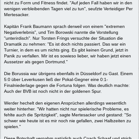
nicht zu Form und Fitness findet. "Auf jeden Fall haben wir in den
wenigen verbleibenden Tagen viel zu tun", seufzte Verteidiger Per
Mertesacker.
Kapitän Frank Baumann sprach derweil von einem "extremen
Negativerlebnis", und Tim Borowski nannte die Vorstellung
"unterirdisch". Nur Torsten Frings versuchte der Situation die
Dramatik zu nehmen: "Es ist doch nichts passiert. Das war ein
Turnier, in dem es um nichts ging. Es gibt keinen Grund, jetzt in
Panik zu verfallen. Mir ist es sowieso lieber, wir haben jetzt einen
Aussetzer als gegen Dortmund."
Die Borussia war übrigens ebenfalls in Düsseldorf zu Gast. Einem
5:0 über Leverkusen ließ der Pokal-Gegner eine 0:1-
Finalniederlage gegen die Fortuna folgen. Was deutlich machte:
Auch der BVB ist noch nicht in der goldenen Spur.
Werder hechelt den eigenen Ansprüchen allerdings wesentlich
weiter hinterher. "Wir hatten nicht nur spielerische Probleme, es
fehlte auch die Spritzigkeit", sagte Mertesacker und gestand: "So
schwer wie heute ist es mir noch nie gefallen, zwei Halbzeiten zu
spielen."
Diese Botschaft vernahm natürlich auch Coach Schaaf und strich