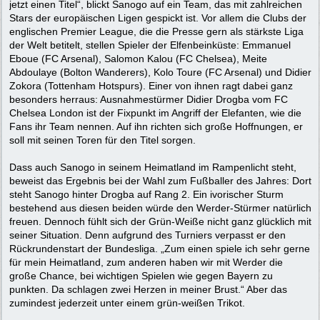
jetzt einen Titel“, blickt Sanogo auf ein Team, das mit zahlreichen
Stars der europäischen Ligen gespickt ist. Vor allem die Clubs der
englischen Premier League, die die Presse gern als stärkste Liga
der Welt betitelt, stellen Spieler der Elfenbeinküste: Emmanuel
Eboue (FC Arsenal), Salomon Kalou (FC Chelsea), Meite
Abdoulaye (Bolton Wanderers), Kolo Toure (FC Arsenal) und Didier
Zokora (Tottenham Hotspurs). Einer von ihnen ragt dabei ganz
besonders herraus: Ausnahmestürmer Didier Drogba vom FC
Chelsea London ist der Fixpunkt im Angriff der Elefanten, wie die
Fans ihr Team nennen. Auf ihn richten sich große Hoffnungen, er
soll mit seinen Toren für den Titel sorgen.
Dass auch Sanogo in seinem Heimatland im Rampenlicht steht,
beweist das Ergebnis bei der Wahl zum Fußballer des Jahres: Dort
steht Sanogo hinter Drogba auf Rang 2. Ein ivorischer Sturm
bestehend aus diesen beiden würde den Werder-Stürmer natürlich
freuen. Dennoch fühlt sich der Grün-Weiße nicht ganz glücklich mit
seiner Situation. Denn aufgrund des Turniers verpasst er den
Rückrundenstart der Bundesliga. „Zum einen spiele ich sehr gerne
für mein Heimatland, zum anderen haben wir mit Werder die
große Chance, bei wichtigen Spielen wie gegen Bayern zu
punkten. Da schlagen zwei Herzen in meiner Brust.“ Aber das
zumindest jederzeit unter einem grün-weißen Trikot.