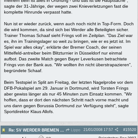
meinem Bein ist alles in Ordnung - und das ist die Hauptsache",
sagte der 31-Jährige, der wegen zwei Knieverletzungen fast die
komplette Hinrunde verpasst hatte.
Nun ist er wieder zurück, wenn auch noch nicht in Top-Form. Doch
die wird kommen, da sind sich bei Werder alle Beteiligten sicher.
Trainer Thomas Schaaf sieht Frings voll im Zeitplan. "Das Ziel war
es, ihn im Trainingslager so weit zu bringen, wie er es jetzt ist. Im
Spiel war alles okay", erklärte der Bremer Coach, der seinen
Mittelfeld-antreiber beim Blitzturnier in Düsseldorf nur einmal
aufbot. Das zweite Match gegen Bayer Leverkusen betrachtete
Frings von der Bank aus. "Wir wollten ihn nicht überstrapazieren",
begründete Schaaf.
Beim Testspiel in Split am Freitag, der letzten Nagelprobe vor dem
DFB-Pokalspiel am 29. Januar in Dortmund, wird Torsten Frings
aber gewiss länger als nur 45 Minuten zum Einsatz kommen. "Wir
hoffen, dass er dort den nächsten Schritt nach vorne macht und
uns dann gegen Borussia Dortmund zur Verfügung steht", sagte
Sportdirektor Klaus Allofs.
21/01/2008
17:57
#
15520
Re: SV WERDER BREMEN 2007/2008 - Rückrunde
Lippo