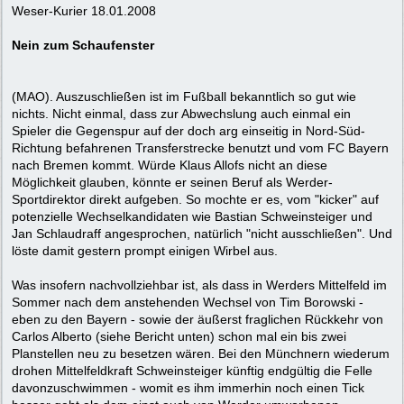
Weser-Kurier 18.01.2008
Nein zum Schaufenster
(MAO). Auszuschließen ist im Fußball bekanntlich so gut wie
nichts. Nicht einmal, dass zur Abwechslung auch einmal ein
Spieler die Gegenspur auf der doch arg einseitig in Nord-Süd-
Richtung befahrenen Transferstrecke benutzt und vom FC Bayern
nach Bremen kommt. Würde Klaus Allofs nicht an diese
Möglichkeit glauben, könnte er seinen Beruf als Werder-
Sportdirektor direkt aufgeben. So mochte er es, vom "kicker" auf
potenzielle Wechselkandidaten wie Bastian Schweinsteiger und
Jan Schlaudraff angesprochen, natürlich "nicht ausschließen". Und
löste damit gestern prompt einigen Wirbel aus.
Was insofern nachvollziehbar ist, als dass in Werders Mittelfeld im
Sommer nach dem anstehenden Wechsel von Tim Borowski -
eben zu den Bayern - sowie der äußerst fraglichen Rückkehr von
Carlos Alberto (siehe Bericht unten) schon mal ein bis zwei
Planstellen neu zu besetzen wären. Bei den Münchnern wiederum
drohen Mittelfeldkraft Schweinsteiger künftig endgültig die Felle
davonzuschwimmen - womit es ihm immerhin noch einen Tick