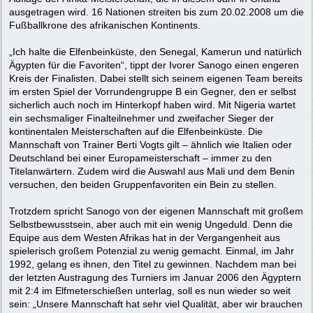
ausgetragen wird. 16 Nationen streiten bis zum 20.02.2008 um die
Fußballkrone des afrikanischen Kontinents.
„Ich halte die Elfenbeinküste, den Senegal, Kamerun und natürlich
Ägypten für die Favoriten“, tippt der Ivorer Sanogo einen engeren
Kreis der Finalisten. Dabei stellt sich seinem eigenen Team bereits
im ersten Spiel der Vorrundengruppe B ein Gegner, den er selbst
sicherlich auch noch im Hinterkopf haben wird. Mit Nigeria wartet
ein sechsmaliger Finalteilnehmer und zweifacher Sieger der
kontinentalen Meisterschaften auf die Elfenbeinküste. Die
Mannschaft von Trainer Berti Vogts gilt – ähnlich wie Italien oder
Deutschland bei einer Europameisterschaft – immer zu den
Titelanwärtern. Zudem wird die Auswahl aus Mali und dem Benin
versuchen, den beiden Gruppenfavoriten ein Bein zu stellen.
Trotzdem spricht Sanogo von der eigenen Mannschaft mit großem
Selbstbewusstsein, aber auch mit ein wenig Ungeduld. Denn die
Equipe aus dem Westen Afrikas hat in der Vergangenheit aus
spielerisch großem Potenzial zu wenig gemacht. Einmal, im Jahr
1992, gelang es ihnen, den Titel zu gewinnen. Nachdem man bei
der letzten Austragung des Turniers im Januar 2006 den Ägyptern
mit 2:4 im Elfmeterschießen unterlag, soll es nun wieder so weit
sein: „Unsere Mannschaft hat sehr viel Qualität, aber wir brauchen