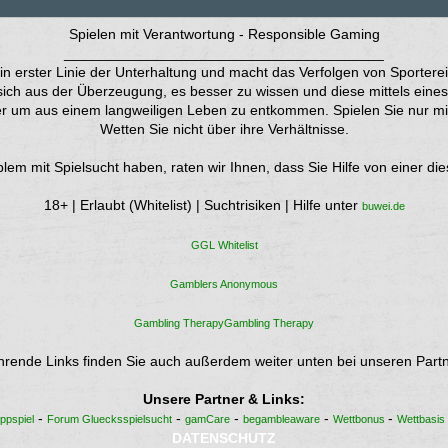
Spielen mit Verantwortung - Responsible Gaming
________________________________________
 in erster Linie der Unterhaltung und macht das Verfolgen von Sporter
ich aus der Überzeugung, es besser zu wissen und diese mittels eines 
r um aus einem langweiligen Leben zu entkommen. Spielen Sie nur mit 
Wetten Sie nicht über ihre Verhältnisse.
m mit Spielsucht haben, raten wir Ihnen, dass Sie Hilfe von einer di
18+ | Erlaubt (Whitelist) | Suchtrisiken | Hilfe unter
buwei.de
GGL Whitelist
Gamblers Anonymous
Gambling TherapyGambling Therapy
hrende Links finden Sie auch außerdem weiter unten bei unseren Partn
Unsere Partner & Links:
-
-
-
-
-
ppspiel
Forum Gluecksspielsucht
gamCare
begambleaware
Wettbonus
Wettbasis
DATENSCHUTZ