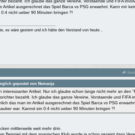
hter bezahlt. Ich glaube das ganze Vereine, Vorstaende und FIFA involvie
 Artikel ausgerechnet das Spiel Barca vs PSG erwaehnt. Kann mir kei
 0:4 nicht ueber 90 Minuten bringen ?!
e, es wäre gestern und ich hätte den Verstand von heute...
Nem
nglich gepostet von Nemanja
h interessanter Artikel. Nur ich glaube schon lange nicht mehr an den "P
srichter bezahlt. Ich glaube das ganze Vereine, Vorstaende und FIFA invo
nlich das man im Artikel ausgerechnet das Spiel Barca vs PSG erwaeh
sauber war. Kannst ein 0:4 nicht ueber 90 Minuten bringen ?!
ecken mittlerweile weit mehr drin.
m Beispiel mit dem spanischen Klub wurde ja schon gezeigt dass Ver