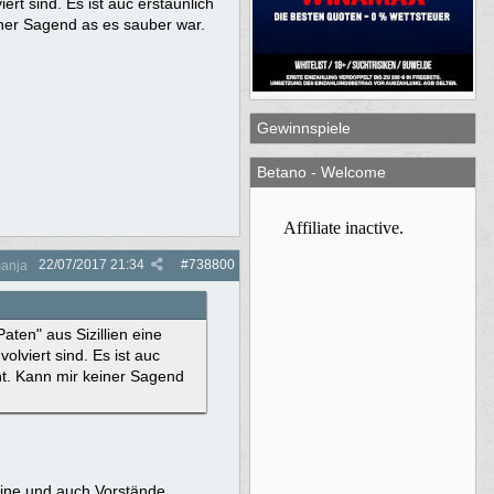
rt sind. Es ist auc erstaunlich
ner Sagend as es sauber war.
Gewinnspiele
Betano - Welcome
22/07/2017
21:34
#
738800
anja
aten" aus Sizillien eine
lviert sind. Es ist auc
nt. Kann mir keiner Sagend
eine und auch Vorstände