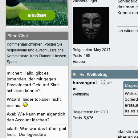
Schiedsric
Wassertraeger
toubi
: Frohes neues Jahr Euch
das man im
Kannst ein
allen
Ich wünscht
ShoutChat
BjoernT4Y
:
Kommentarrichtlinien: Posten Sie
grottenoli
: geht hier nochmal
Beigetreten:
May 2017
respektvolle und aufschlussreiche
was ?
Posts: 195
Kommentare. Kein Flamen, Hassen,
Europa
Spam.
Bamm Bamm
:
milcher
: Hallo, gibt es
Re: Wettbetrug
jemanden, der mir gegen
horzengnol
OP
Paysafecard Geld auf Skrill
Ursprü
m
schicken könnte?
Wirklic
Wettkönig
Wizard
: leider tot-aber nicht
Schied
erstau
nur hier
as es 
Beigetreten:
Oct 2011
Axel
: Wie kann man eigentlich
Posts: 5,676
den Account löschen?
citar0
: Was war das früher geil
Klar da st
hier... Die legendäre
Aber an de