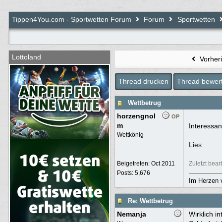
BjoernT4Y
:
Tippen4You.com - Sportwetten Forum
Forum
Sportwetten
toubi
:
Lottoland
Wizard
:
Vorher
toubi
:
Thread drucken
Thread bewer
toubi
:
Wettbetrug
Bamm Bamm
:
horzengnol
OP
m
Interessan
Wettkönig
Lies
toubi
:
Beigetreten:
Oct 2011
Zuletzt bea
Posts: 5,676
Im Herzen 
Bamm Bamm
:
Re: Wettbetrug
toubi
:
Nemanja
Wirklich i