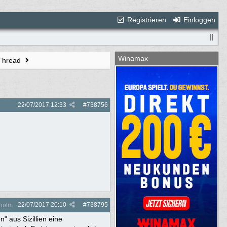
Registrieren
Einloggen
Winamax
 Thread
22/07/2017
12:33
#
738756
22/07/2017
20:10
#
738795
nolm
" aus Sizillien eine