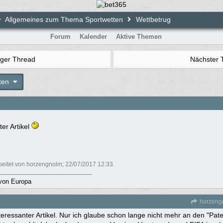
Allgemeines zum Thema Sportwetten
Wettbetrug
Forum
Kalender
Aktive Themen
iger Thread
Nächster
ten
ter Artikel
rbeitet von horzengnolm;
22/07/2017
12:33
.
von Europa
horzeng
nteressanter Artikel. Nur ich glaube schon lange nicht mehr an den "Paten