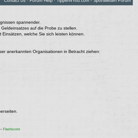
Contact Us
·
Forum Help
·
Tippen4You.com - Sportwetten Forum
eignissen spannender.
Geldeinsatzes auf die Probe zu stellen.
Einsätzen, welche Sie sich leisten können.
eser anerkannten Organisationen in Betracht ziehen:
erseiten.
-
Flashscore