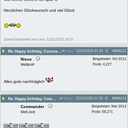
Herzlichen Glückwunsch und viel Glück
Zuletzt bearbeitet von caro;
12/11/2015
20:37
.
12/11/2015
21:26
#
665211
Re: Happy birthday, Commander!
caro
Nisco
Beigetreten:
Oct 2012
Posts: 4,227
Wettprofi
Alles gute nachträglich
12/11/2015
21:29
#
665213
Re: Happy birthday, Commander!
Nisco
Commander
Beigetreten:
Mar 2013
Posts: 58,271
Wett-Jedi