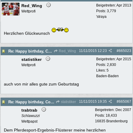
Red_Wing
Beigetreten:
Apr 2013
Posts: 3,779
Wettprofi
'straya
Herzlichen Glückwunsch
11/11/2015
12:23
#
665023
Re: Happy birthday, Commander!
Red_Wing
statistiker
Beigetreten:
Apr 2015
Posts: 2,830
Wettprofi
Likes: 5
Baden-Baden
auch von mir alles gute zum Geburtstag
11/11/2015
19:35
#
665067
Re: Happy birthday, Commander!
statistiker
trabtrab
Beigetreten:
Dec 2007
Posts: 18,433
Schlawuzzi
16835 Brandenburg
Wettpapst
Dem Pferdesport-Ergebnis-Flüsterer meine herzlichen