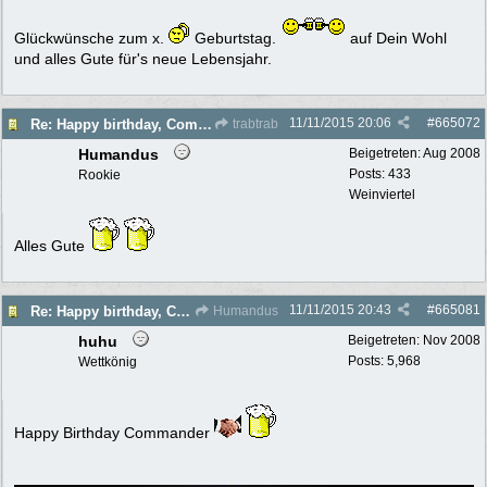
Glückwünsche zum x.
Geburtstag.
auf Dein Wohl
und alles Gute für's neue Lebensjahr.
11/11/2015
20:06
#
665072
Re: Happy birthday, Commander!
trabtrab
Humandus
Beigetreten:
Aug 2008
Posts: 433
Rookie
Weinviertel
Alles Gute
11/11/2015
20:43
#
665081
Re: Happy birthday, Commander!
Humandus
huhu
Beigetreten:
Nov 2008
Posts: 5,968
Wettkönig
Happy Birthday Commander