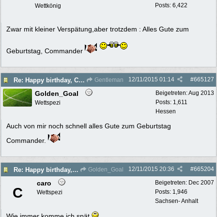
Posts: 6,422
Wettkönig
Zwar mit kleiner Verspätung,aber trotzdem : Alles Gute zum
Geburtstag, Commander
12/11/2015
01:14
#
665127
Re: Happy birthday, Commander!
Gentleman
Golden_Goal
Beigetreten:
Aug 2013
Posts: 1,611
Wettspezi
Hessen
Auch von mir noch schnell alles Gute zum Geburtstag
Commander.
12/11/2015
20:36
#
665204
Re: Happy birthday, Commander!
Golden_Goal
caro
Beigetreten:
Dec 2007
C
Posts: 1,946
Wettspezi
Sachsen- Anhalt
Wie immer komme ich spät