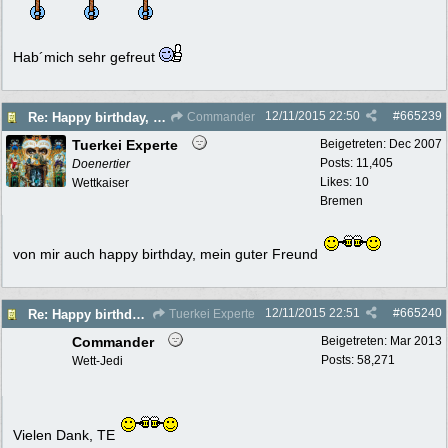
Hab´mich sehr gefreut
12/11/2015
22:50
#
665239
Re: Happy birthday, Commander!
Commander
Tuerkei Experte
Beigetreten:
Dec 2007
Posts: 11,405
Doenertier
Likes: 10
Wettkaiser
Bremen
von mir auch happy birthday, mein guter Freund
12/11/2015
22:51
#
665240
Re: Happy birthday, Commander!
Tuerkei Experte
Commander
Beigetreten:
Mar 2013
Posts: 58,271
Wett-Jedi
Vielen Dank, TE