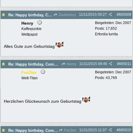
11/11/2015
09:27
#
665009
Re: Happy birthday, Commander!
Zauberboy
Henry
Beigetreten:
Dec 2007
Posts: 17,652
Kaffeejunkie
Erfordia turrita
Wettpapst
Alles Gute zum Geburtstag
11/11/2015
09:46
#
665011
Re: Happy birthday, Commander!
Henry
Frei3ier
Beigetreten:
Dec 2007
Posts: 43,769
Wett-Titan
Herzlichen Glückwunsch zum Geburtstag
11/11/2015
11:07
#
665015
Re: Happy birthday, Commander!
Frei3ier