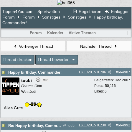
Tippen4You.com - Sportwetten
Registrieren
Einloggen
Forum
Forum
Sonstiges
Sonstiges
Happy birthday,
Commander!
Forum
Kalender
Aktive Themen
Vorheriger Thread
Nächster Thread
Thread drucken
Thread bewerten
Happy birthday, Commander!
11/11/2015
01:06
#
664987
toubi
Beigetreten:
Dec 2007
OP
Posts: 50,116
Forums-Oidn
Likes: 6
Wett-Jedi
Alles Gute
11/11/2015
01:30
#
664992
Re: Happy birthday, Commander!
toubi