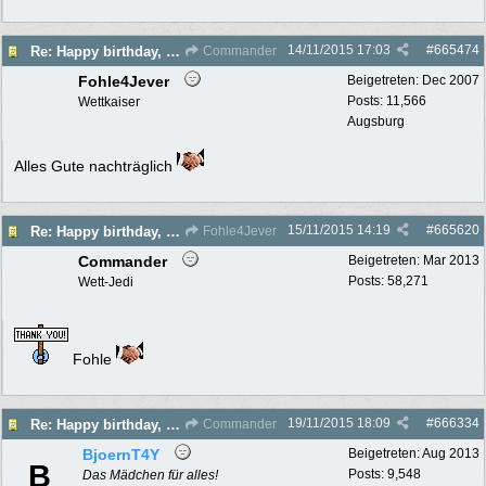
14/11/2015
17:03
#
665474
Re: Happy birthday, Commander!
Commander
Fohle4Jever
Beigetreten:
Dec 2007
Posts: 11,566
Wettkaiser
Augsburg
Alles Gute nachträglich
15/11/2015
14:19
#
665620
Re: Happy birthday, Commander!
Fohle4Jever
Commander
Beigetreten:
Mar 2013
Posts: 58,271
Wett-Jedi
Fohle
19/11/2015
18:09
#
666334
Re: Happy birthday, Commander!
Commander
BjoernT4Y
Beigetreten:
Aug 2013
B
Posts: 9,548
Das Mädchen für alles!