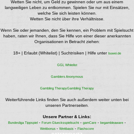
Wetten Sie nicht, um Geld zu gewinnen oder um aus einem
langweiligen Leben zu entkommen. Spielen Sie nur mit Einsätzen,
welche Sie sich leisten können.
Wetten Sie nicht über ihre Verhältnisse.
Wenn Sie oder jemanden, den Sie kennen, ein Problem mit Spielsucht
haben, raten wir Ihnen, dass Sie Hilfe von einer dieser anerkannten
Organisationen in Betracht ziehen:
18+ | Erlaubt (Whitelist) | Suchtrisiken | Hilfe unter
buwei.de
GGL Whitelist
Gamblers Anonymous
Gambling TherapyGambling Therapy
Weiterführende Links finden Sie auch außerdem weiter unten bei
unseren Partnerseiten.
Unsere Partner & Links:
-
-
-
-
Bundesliga Tippspiel
Forum Gluecksspielsucht
gamCare
begambleaware
-
-
Wettbonus
Wettbasis
Flashscore