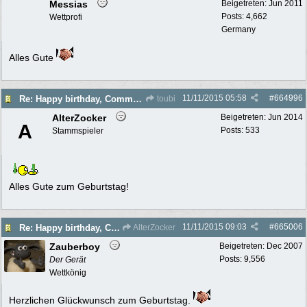
Messias
Beigetreten:
Jun 2011
Posts: 4,662
Wettprofi
Germany
Alles Gute
11/11/2015
05:58
#
664996
Re: Happy birthday, Commander!
toubi
AlterZocker
Beigetreten:
Jun 2014
A
Posts: 533
Stammspieler
Alles Gute zum Geburtstag!
11/11/2015
09:03
#
665006
Re: Happy birthday, Commander!
AlterZocker
Zauberboy
Beigetreten:
Dec 2007
Posts: 9,556
Der Gerät
Wettkönig
Herzlichen Glückwunsch zum Geburtstag.