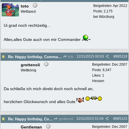
toto
Beigetreten:
Apr 2012
Posts: 2,175
Wettspezi
bei Würzburg
Ui grad noch rechtzeitig...
Alles,alles Gute auch von mir Commander
12/11/2015
00:03
#
665118
Re: Happy birthday, Commander!
toto
grottenoli
Beigetreten:
Dec 2007
Posts: 9,347
Wettkönig
Likes: 1
Hessen
Da schließe ich mich direkt doch noch schnell an,
herzlichen Glückwunsch und alles Gute
12/11/2015
01:04
#
665123
Re: Happy birthday, Commander!
grottenoli
Gentleman
Beigetreten:
Dec 2007