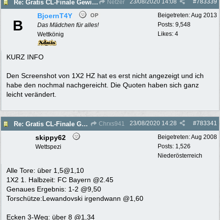
23/08/2020
14:08
#
783339
Re: Gratis CL-Finale Gewinnspiel
Netzer
BjoernT4Y
Beigetreten:
Aug 2013
OP
B
Posts: 9,548
Das Mädchen für alles!
Likes: 4
Wettkönig
KURZ INFO
Den Screenshot von 1X2 HZ hat es erst nicht angezeigt und ich
habe den nochmal nachgereicht. Die Quoten haben sich ganz
leicht verändert.
23/08/2020
14:28
#
783341
Re: Gratis CL-Finale Gewinnspiel
Chrxs941
skippy62
Beigetreten:
Aug 2008
Posts: 1,526
Wettspezi
Niederösterreich
Alle Tore: über 1,5@1,10
1X2 1. Halbzeit: FC Bayern @2.45
Genaues Ergebnis: 1-2 @9,50
Torschütze:Lewandovski irgendwann @1,60
Ecken 3-Weg: über 8 @1,34