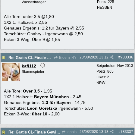
Posts: 225
Wassertraeger
HESSEN
Alle Tore: unter 3,5 @1,80
1X2 1. Halbzeit: x 2,55
Genaues Ergebnis: 1;2 für Bayern @ 2,55
Torschütze: Gnabry - Irgendwann @ 2,50
Ecken 3-Weg: Über 9 @ 1,55
23/08/2020
13:12
#
783336
Re: Gratis CL-Finale Gewinnspiel
BjoernT4Y
kafi112
Beigetreten:
Nov 2013
Posts: 865
Stammspieler
Likes: 2
NRW
Alle Tore:
Over 3,5
- 1,95
1X2 1.Halbzeit:
Bayern München
- 2,45
Genaues Ergebnis:
1:3 für Bayern
- 14,75
Torschütze:
Leon Goretzka
irgendwann - 5,50
Ecken 3-Weg:
über 10
- 2,00
23/08/2020
13:13
#
783337
Re: Gratis CL-Finale Gewinnspiel
topols