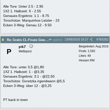
Alle Tore: Unter 2.5 - 2.95
1X2 1. Halbzeit: X - 2.55
Genaues Ergebnis: 1:1 - 8.75
Torschütze: Marquinhos Letzter - 23
Ecken 3-Weg: Genau 12 - 9.50
23/08/2020
18:37
#
783352
Re: Gratis CL-Finale Gewinnspiel
cpprice
pik7
Beigetreten:
Aug 2016
P
Posts: 1,592
Wettspezi
Likes: 49
Hessen RM
Alle Tore: unter 3,5 @1,80
1X2 1. Halbzeit: 1 - @3,35
Genaues Ergebnis: 3:1 - @22,50
Torschütze: Goretzka irgendwann @5,5
Ecken 3-Weg: über 12 - @3,25
P7 back in town