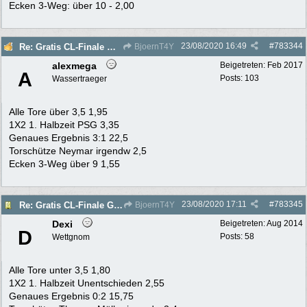
Ecken 3-Weg: über 10 - 2,00
23/08/2020
16:49
#
783344
Re: Gratis CL-Finale Gewinnspiel
BjoernT4Y
alexmega
Beigetreten:
Feb 2017
A
Posts: 103
Wassertraeger
Alle Tore über 3,5 1,95
1X2 1. Halbzeit PSG 3,35
Genaues Ergebnis 3:1 22,5
Torschütze Neymar irgendw 2,5
Ecken 3-Weg über 9 1,55
23/08/2020
17:11
#
783345
Re: Gratis CL-Finale Gewinnspiel
BjoernT4Y
Dexi
Beigetreten:
Aug 2014
D
Posts: 58
Wettgnom
Alle Tore unter 3,5 1,80
1X2 1. Halbzeit Unentschieden 2,55
Genaues Ergebnis 0:2 15,75