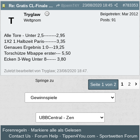
23/08/2020
18:45
#
783353
Re: Gratis CL-Finale Gewinnspiel
BjoernT4Y
Tryglaw
Beigetreten:
Mar 2012
T
Posts: 91
Wettgnom
Alle Tore - Unter 2,5--------2,95
1X2 1.Halbzeit Paris--------3,35
Genaues Ergebnis 1:0---19,25
Torschütze Mbappe erster--- 5,50
Ecken 3-Weg Unter 8------ 3,80
Zuletzt bearbeitet von Tryglaw;
23/08/2020
18:47
.
Springe zu
1
2
Seite 1 von 2
Forenregeln
·
Markiere alle als Gelesen
Contact Us
·
Forum Help
·
Tippen4You.com - Sportwetten Forum