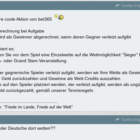
Tuerkei Ex
re coole Aktion von bet365
brechnung bei Aufgabe
rd als Gewinner abgerechnet, wenn deren Gegner verletzt aufgibt
iert es:
ren Sie vor dem Spiel eine Einzelwette auf die Wettmöglichkeit "Sieger" 
- oder Grand Slam-Veranstaltung.
r gegnerische Spieler verletzt aufgibt, werden wir Ihre Wette als Gew
s Geld zurückzahlen und Gewinne als Wett-Credits auszahlen.
e auf den Spieler platziert werden, der verletzt aufgibt, werden als ung
eld zurückgezahlt, gemäß unserer Tennisregeln.
rk: "Friede im Lande, Friede auf der Welt"
Tuerkei Ex
eder Deutsche dort wetten??