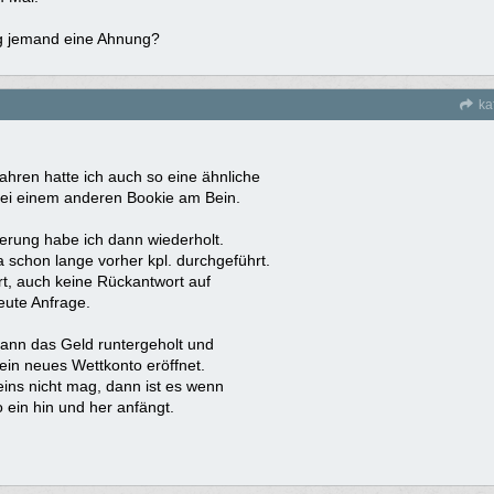
ig jemand eine Ahnung?
ka
Jahren hatte ich auch so eine ähnliche
i einem anderen Bookie am Bein.
zierung habe ich dann wiederholt.
ja schon lange vorher kpl. durchgeführt.
rt, auch keine Rückantwort auf
eute Anfrage.
ann das Geld runtergeholt und
in neues Wettkonto eröffnet.
ins nicht mag, dann ist es wenn
o ein hin und her anfängt.