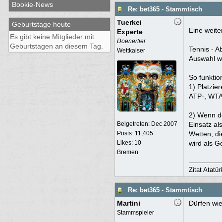
Bookie-News
Re: bet365 - Stammtisch
Tuerkei
Geburtstage heute
Eine weite
Experte
Es gibt keine Mitglieder mit
Doenertier
Geburtstagen an diesem Tag.
Tennis - A
Wettkaiser
Auswahl wi
So funktion
1) Platzie
ATP-, WTA
2) Wenn de
Einsatz al
Beigetreten:
Dec 2007
Wetten, di
Posts: 11,405
wird als G
Likes: 10
Bremen
Zitat Atatü
Re: bet365 - Stammtisch
Martini
Dürfen wi
Stammspieler