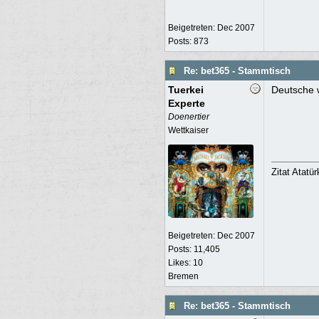
Beigetreten:
Dec 2007
Posts: 873
Re: bet365 - Stammtisch
Tuerkei
Deutsche w
Experte
Doenertier
Wettkaiser
Zitat Atatü
Beigetreten:
Dec 2007
Posts: 11,405
Likes: 10
Bremen
Re: bet365 - Stammtisch