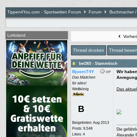
BjoernT4Y
:
Tippen4You.com - Sportwetten Forum
Forum
Buchmacher /
toubi
:
Lottoland
Wizard
:
Vorher
toubi
:
Thread drucken
Thread bewer
toubi
:
bet365 - Stammtisch
Bamm Bamm
:
BjoernT4Y
Wir haben
OP
Anregung
Das Mädchen
für alles!
Das aktue
Wettkönig
toubi
:
B
Bamm Bamm
:
Beigetreten:
Aug 2013
Posts: 9,548
Die gefährl
toubi
:
Likes: 4
Alexander F