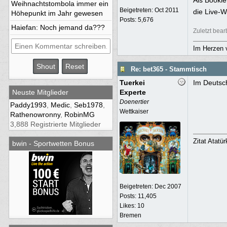
Als Bookie
Weihnachtstombola immer ein
Beigetreten:
Oct 2011
die Live-W
Höhepunkt im Jahr gewesen
Posts: 5,676
Haiefan
: Noch jemand da???
Zuletzt bea
Im Herzen 
Re: bet365 - Stammtisch
Tuerkei
Im Deutsc
Neuste Mitglieder
Experte
Doenertier
Paddy1993
,
Medic
,
Seb1978
,
Wettkaiser
Rathenowronny
,
RobinMG
3,888 Registrierte Mitglieder
Zitat Atatü
bwin - Sportwetten Bonus
Beigetreten:
Dec 2007
Posts: 11,405
Likes: 10
Bremen