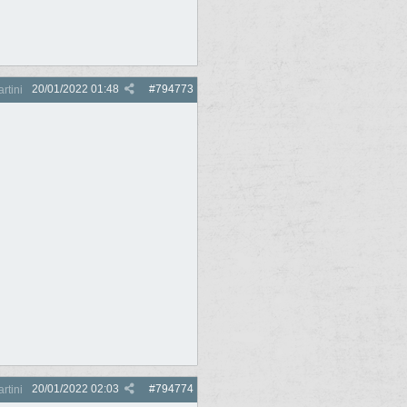
20/01/2022
01:48
#
794773
rtini
20/01/2022
02:03
#
794774
rtini