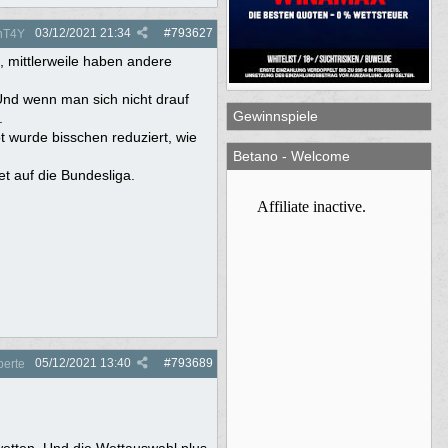
03/12/2021
21:34
#
793627
nT4Y
 mittlerweile haben andere
Und wenn man sich nicht drauf
Gewinnspiele
.
 wurde bisschen reduziert, wie
Betano - Welcome
t auf die Bundesliga.
05/12/2021
13:40
#
793689
perte