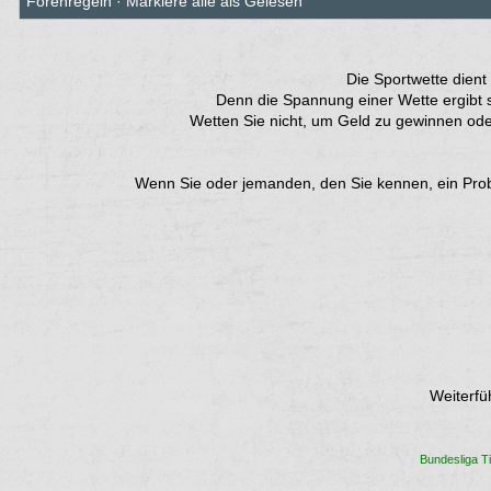
Forenregeln
·
Markiere alle als Gelesen
Die Sportwette dient
Denn die Spannung einer Wette ergibt s
Wetten Sie nicht, um Geld zu gewinnen ode
Wenn Sie oder jemanden, den Sie kennen, ein Proble
Weiterfü
Bundesliga Ti