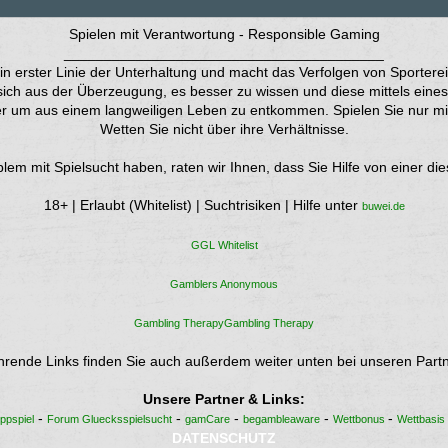
Spielen mit Verantwortung - Responsible Gaming
________________________________________
 in erster Linie der Unterhaltung und macht das Verfolgen von Sporter
ich aus der Überzeugung, es besser zu wissen und diese mittels eines 
r um aus einem langweiligen Leben zu entkommen. Spielen Sie nur mit 
Wetten Sie nicht über ihre Verhältnisse.
m mit Spielsucht haben, raten wir Ihnen, dass Sie Hilfe von einer di
18+ | Erlaubt (Whitelist) | Suchtrisiken | Hilfe unter
buwei.de
GGL Whitelist
Gamblers Anonymous
Gambling TherapyGambling Therapy
hrende Links finden Sie auch außerdem weiter unten bei unseren Partn
Unsere Partner & Links:
-
-
-
-
-
ppspiel
Forum Gluecksspielsucht
gamCare
begambleaware
Wettbonus
Wettbasis
DATENSCHUTZ