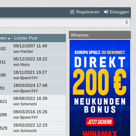
Registrieren
Einloggen
Winamax
hten
Letzter Post
09/12/2007
11:49
182
von
Frei3ier
05/12/2022
18:22
411
von
Nisco
18/11/2021
19:27
538
von
BjoernT4Y
18/03/2024
17:48
291
von
BjoernT4Y
08/08/2022
16:39
,621
von
Schorschi
09/03/2016
15:26
,288
von
BjoernT4Y
26/02/2022
12:23
,529
von
Schorschi